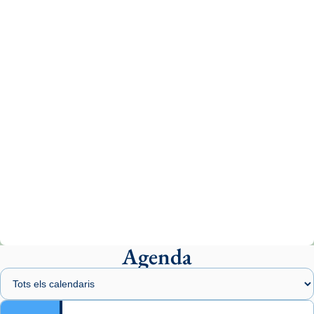
tican News 👇
News
www.vaticannews.va/es/iglesia/news/2026-
07/carmina-historia-depresion-papa-viaje-
espana-testimoni...
Photo
View on Facebook
·
Share
Arquebisbat de Barcelona
2 weeks ago
«Avui les santes Juliana i Semproniana ens
ajuden a alçar la mirada»
Mons. Sergi Gordo, bisbe de Tortosa, ha
presidit aquest 27 de juliol la missa de Les
Agenda
Santes de Mataró.
🔗
tinyurl.com/cvu5jmbk