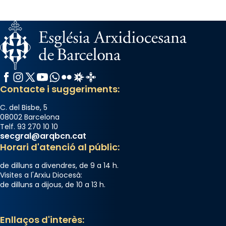
Facebook
Instagram
X / Twitter
YouTube
WhatsApp
Flickr
Radio Estel
Catalunya Cristiana
Contacte i suggeriments:
C. del Bisbe, 5
08002 Barcelona
Telf. 93 270 10 10
secgral@arqbcn.cat
Horari d'atenció al públic:
de dilluns a divendres, de 9 a 14 h.
Visites a l'Arxiu Diocesà:
de dilluns a dijous, de 10 a 13 h.
Enllaços d'interès: