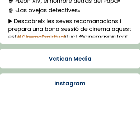
🍿 «León XIV, el hombre detrás del Papa»
🍿 «Las ovejas detectives»
▶️ Descobreix les seves recomanacions i
prepara una bona sessió de cinema aquest
est
itual @cinemaspiritcat
#CinemaEspiritual
Imatge: Generada amb IA (OpenAI)
Video
Vatican Media
View on Facebook
·
Share
Instagram
Arquebisbat de Barcelona
1 week ago
La Carmina va patir depressió. Fa gairebé
dos mesos, a l'Estadi Lluís Companys, la
jove va fer arribar el seu testimoni al papa
Lleó XIV.
Recupera l'entrevista comp
Vatican