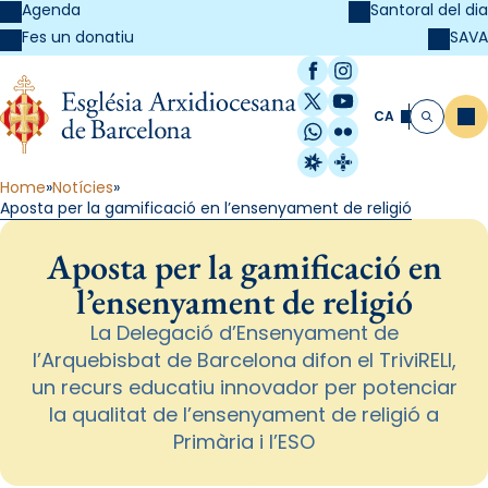
Agenda
Santoral del dia
SAVA
Fes un donatiu
Facebook
Instagram
X / Twitter
YouTube
CA
Me
Cerca
WhatsApp
Flickr
Radio Estel
Catalunya Cristi
Home
Notícies
Aposta per la gamificació en l’ensenyament de religió
Aposta per la gamificació en
l’ensenyament de religió
La Delegació d’Ensenyament de
l’Arquebisbat de Barcelona difon el TriviRELI,
un recurs educatiu innovador per potenciar
la qualitat de l’ensenyament de religió a
Primària i l’ESO