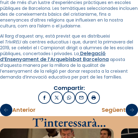
fruit de més d’un lustre d’experiències pràctiques en escoles
públiques de Barcelona. Les temàtiques seleccionades inclouen
des de coneixements bàsics del cristianisme, fins a
ensenyances d’altres religions que influeixen en la nostra
cultura, com ara l’islam o el judaisme.
Al llarg d’aquest any, està previst que es distribueixi
el
TriviRELI
als centres educatius i que, durant la primavera del
2019, se celebri el I Campionat dirigit a alumnes de les escoles
Delegació
públiques, concertades i privades. La
d’Ensenyament de l’Arquebisbat Barcelona
aposta
d’aquesta manera per la millora de la qualitat de
l’ensenyament de la religió per donar resposta a la creixent
demanda d’innovació educativa per part de les famílies.
Compartir:
Facebook
X / Twitter
WhatsApp
Email
Imprimir
Anterior
Següent
T’interessarà…