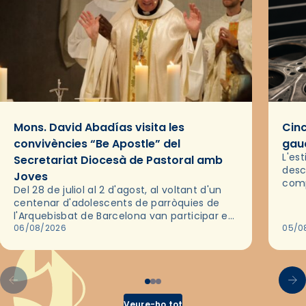
Mons. David Abadías visita les
Cinc
convivències “Be Apostle” del
gaud
L'es
Secretariat Diocesà de Pastoral amb
desc
Joves
comp
Del 28 de juliol al 2 d'agost, al voltant d'un
deix
centenar d'adolescents de parròquies de
trav
l'Arquebisbat de Barcelona van participar en
les convivències Be Apostle, organitzades
06/08/2026
05/0
pel Secretariat Diocesà de Pastoral amb…
Veure-ho tot