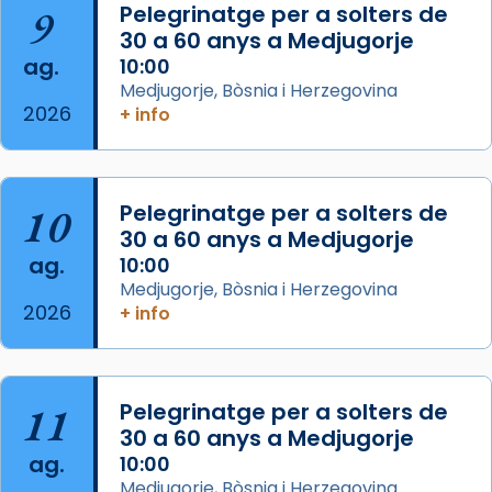
📸 J. Merino
9
Pelegrinatge per a solters de
30 a 60 anys a Medjugorje
Photo
ag.
10:00
View on Facebook
·
Share
Medjugorje, Bòsnia i Herzegovina
2026
+ info
Arquebisbat de Barcelona
is at Catedral
de Barcelona.
2 weeks ago
Aquest dilluns, 27 de juliol, ha tingut lloc la
10
Pelegrinatge per a solters de
missa d’acció de gràcies en agraïment al
30 a 60 anys a Medjugorje
ag.
comitè organitzador de la visita apostòlica
10:00
Medjugorje, Bòsnia i Herzegovina
del Sant Pare Lleó XIV a Barcelona, i als
2026
+ info
col·laboradors, a la Catedral de Barcelona.
L’arquebisbe de Barcelona, el cardenal Joan
Josep Omella, ha presidit la missa i l’ha
11
Pelegrinatge per a solters de
concelebrat el bisbe auxiliar de Barcelona,
30 a 60 anys a Medjugorje
Mons. David Abadías.
ag.
10:00
📸 Dr. G. Simón
Medjugorje, Bòsnia i Herzegovina