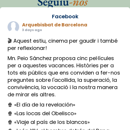
Seguiu
-nos
Facebook
Arquebisbat de Barcelona
3 days ago
🎬 Aquest estiu, cinema per gaudir i també
per reflexionar!
Mn. Peio Sánchez proposa cinc pel·lícules
per a aquestes vacances. Històries per a
tots els públics que ens conviden a fer-nos
preguntes sobre l'acollida, la superació, la
convivència, la vocació i la nostra manera
de mirar els altres.
🍿 «El día de la revelación»
🍿 «Las locas del Obelisco»
🍿 «Viaje al país de los blancos»