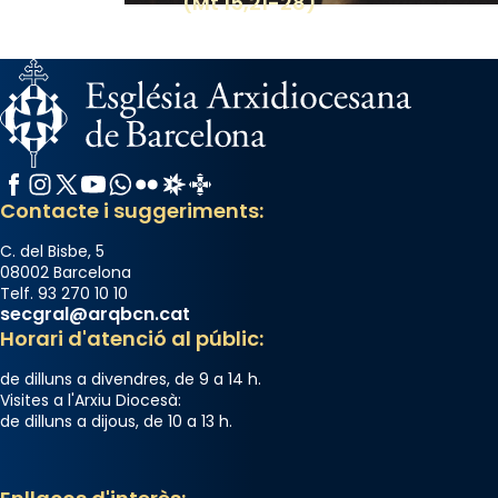
(Mt 15,21-28)
View on Facebook
·
Share
Facebook
Instagram
X / Twitter
YouTube
WhatsApp
Flickr
Radio Estel
Catalunya Cristiana
Contacte i suggeriments:
C. del Bisbe, 5
08002 Barcelona
Telf. 93 270 10 10
secgral@arqbcn.cat
Horari d'atenció al públic:
de dilluns a divendres, de 9 a 14 h.
Visites a l'Arxiu Diocesà:
de dilluns a dijous, de 10 a 13 h.