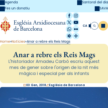
Agenda
Santoral del dia
SAVA
Fes un donatiu
Facebook
Instagram
X / Twitter
YouTube
CA
Me
Cerca
WhatsApp
Flickr
Radio Estel
Catalunya Cristi
Home
Notícies
Anar a rebre els Reis Mags
Anar a rebre els Reis Mags
L'historiador Amadeu Carbó escriu aquest
mes de gener sobre l'origen de la nit més
màgica i especial per als infants
03 Gen, 2018
Església de Barcelona