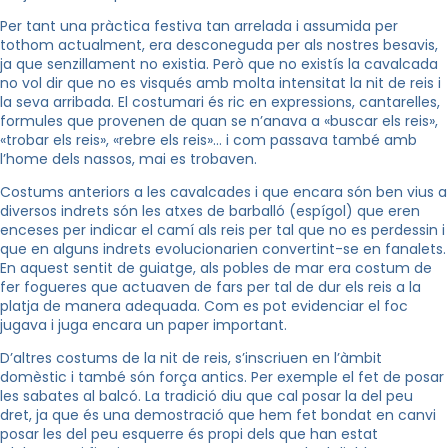
Per tant una pràctica festiva tan arrelada i assumida per
tothom actualment, era desconeguda per als nostres besavis,
ja que senzillament no existia. Però que no existís la cavalcada
no vol dir que no es visqués amb molta intensitat la nit de reis i
la seva arribada. El costumari és ric en expressions, cantarelles,
formules
que provenen de quan se n’anava a «buscar els reis»,
«trobar els reis», «rebre els reis»… i com passava també amb
l’home dels nassos, mai es trobaven.
Costums anteriors a les cavalcades i que encara són ben vius a
diversos indrets són les atxes de barballó (espígol) que eren
enceses per indicar el camí als reis per tal que no es perdessin i
que en alguns indrets evolucionarien convertint-se en fanalets.
En aquest sentit de guiatge, als pobles de mar era costum de
fer fogueres que actuaven de fars per tal de dur els reis a la
platja de manera adequada. Com es pot evidenciar el foc
jugava i juga encara un paper important.
D’altres costums de la nit de reis, s’inscriuen en l’àmbit
domèstic i també són força antics. Per exemple el fet de posar
les sabates al balcó. La tradició diu que cal posar la del peu
dret, ja que és una demostració que hem fet bondat en canvi
posar les del peu esquerre és propi dels que han estat