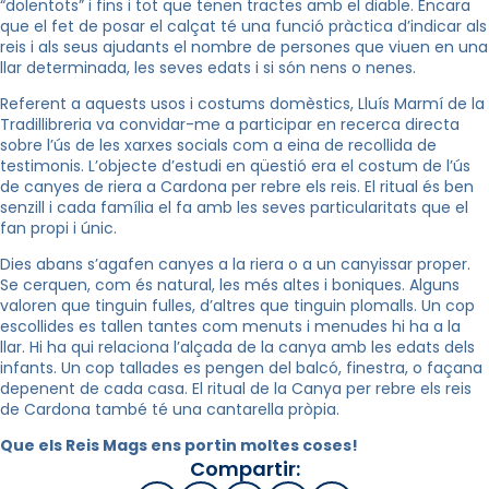
“dolentots” i fins i tot que tenen tractes amb el diable. Encara
que el fet de posar el calçat té una funció pràctica d’indicar als
reis i als seus ajudants el nombre de persones que viuen en una
llar determinada, les seves edats i si són nens o nenes.
Referent a aquests usos i costums domèstics, Lluís Marmí de la
Tradillibreria
va convidar-me a participar en recerca directa
sobre l’ús de les xarxes socials com a eina de recollida de
testimonis. L’objecte d’estudi en qüestió era el costum de l’ús
de canyes de riera a Cardona per rebre els reis. El ritual és ben
senzill i cada família el fa amb les seves particularitats que el
fan propi i únic.
Dies abans s’agafen canyes a la riera o a un canyissar proper.
Se cerquen, com és natural, les més altes i boniques. Alguns
valoren que tinguin fulles, d’altres que tinguin plomalls. Un cop
escollides es tallen tantes com menuts i menudes hi ha a la
llar. Hi ha qui relaciona l’alçada de la canya amb les edats dels
infants. Un cop tallades es pengen del balcó, finestra, o façana
depenent de cada casa. El ritual de la Canya per rebre els reis
de Cardona també té una cantarella pròpia.
Que els Reis Mags ens portin moltes coses!
Compartir: