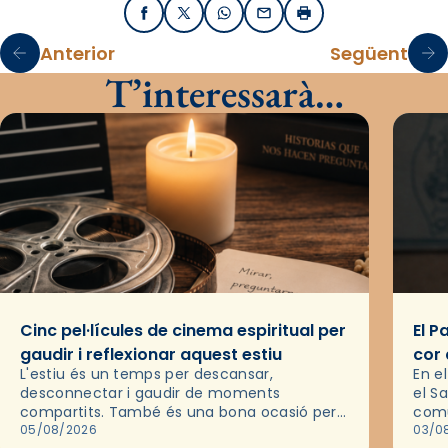
Facebook
X / Twitter
WhatsApp
Email
Imprimir
Anterior
Següent
T’interessarà…
Cinc pel·lícules de cinema espiritual per
El P
gaudir i reflexionar aquest estiu
cor 
L'estiu és un temps per descansar,
En e
desconnectar i gaudir de moments
el S
compartits. També és una bona ocasió per
comu
deixar-se portar per una bona història i, a
05/08/2026
de l
03/0