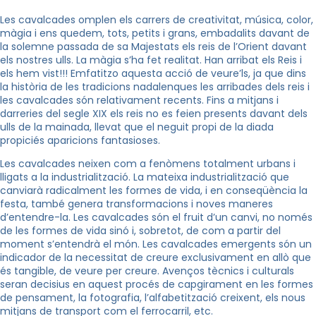
Les cavalcades omplen els carrers de creativitat, música, color,
màgia i ens quedem, tots, petits i grans, embadalits davant de
la solemne passada de
sa Majestats
els reis de l’Orient davant
els nostres ulls. La màgia s’ha fet realitat. Han arribat els Reis i
els hem vist!!! Emfatitzo aquesta acció de veure’ls, ja que dins
la història de les tradicions nadalenques les arribades dels reis i
les cavalcades són relativament recents. Fins a mitjans i
darreries del segle XIX els reis no es feien presents davant dels
ulls de la mainada, llevat que el neguit propi de la diada
propiciés aparicions fantasioses.
Les cavalcades neixen com a fenòmens totalment urbans i
lligats a la industrialització. La mateixa industrialització que
canviarà radicalment les formes de vida, i en conseqüència la
festa, també genera transformacions i noves maneres
d’entendre-la. Les cavalcades són el fruit d’un canvi, no només
de les formes de vida sinó i, sobretot, de com a partir del
moment s’entendrà el món. Les cavalcades emergents són un
indicador de la necessitat de creure exclusivament en allò que
és tangible, de veure per creure. Avenços tècnics i culturals
seran decisius en aquest procés de capgirament en les formes
de pensament, la fotografia, l’alfabetització creixent, els nous
mitjans de transport com el ferrocarril, etc.