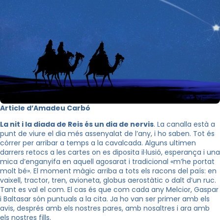
Article d’Amadeu Carbó
La nit i la diada de Reis és un dia de nervis
. La canalla està a
punt de viure el dia més assenyalat de l’any, i ho saben. Tot és
córrer per arribar a temps a la cavalcada. Alguns ultimen
darrers retocs a les cartes on es diposita il·lusió, esperança i una
mica d’enganyifa en aquell agosarat i tradicional «m’he portat
molt bé». El moment màgic arriba a tots els racons del país: en
vaixell, tractor, tren, avioneta, globus aerostàtic o dalt d’un ruc.
Tant es val el com. El cas és que com cada any Melcior, Gaspar
i Baltasar són puntuals a la cita. Ja ho van ser primer amb els
avis, després amb els nostres pares, amb nosaltres i ara amb
els nostres fills.