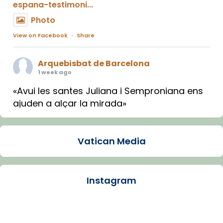
espana-testimoni...
Photo
View on Facebook
·
Share
Arquebisbat de Barcelona
1 week ago
«Avui les santes Juliana i Semproniana ens
ajuden a alçar la mirada»
Mons. Sergi Gordo, bisbe de Tortosa, ha
presidit aquest 27 de juliol la missa de Les
Vatican Media
Santes de Mataró.
🔗
tinyurl.com/cvu5jmbk
📸 J. Merino
Instagram
Photo
View on Facebook
·
Share