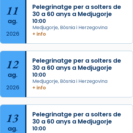
pontifici, amb orquestra i cor, i té una
11
Pelegrinatge per a solters de
duració aproximada de tres hores. Després,
30 a 60 anys a Medjugorje
processó (recuperada el 1972) al voltant
ag.
10:00
del temple amb les relíquies de les santes.
Medjugorje, Bòsnia i Herzegovina
Des de 1985 hi participa també un grup de
2026
+ info
diablesses amb música i ball propis. Festa
gran a Mataró.
«Si vols saber què és calor, ves per les
12
Pelegrinatge per a solters de
Santes a Mataró»🥵.
30 a 60 anys a Medjugorje
ag.
10:00
Photo
Medjugorje, Bòsnia i Herzegovina
View on Facebook
·
Share
2026
+ info
Arquebisbat de Barcelona
2 weeks ago
13
Pelegrinatge per a solters de
Jaume, fill de Zebedeu, és juntament amb el
30 a 60 anys a Medjugorje
seu germà Joan i Pere un dels que
ag.
10:00
acompanyava més de prop Jesús.