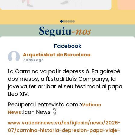
Seguiu
-nos
Facebook
Arquebisbat de Barcelona
7 days ago
La Carmina va patir depressió. Fa gairebé
dos mesos, a l'Estadi Lluís Companys, la
jove va fer arribar el seu testimoni al papa
Lleó XIV.
Recupera l'entrevista comp
Vatican
tican News 👇
News
www.vaticannews.va/es/iglesia/news/2026-
07/carmina-historia-depresion-papa-viaje-