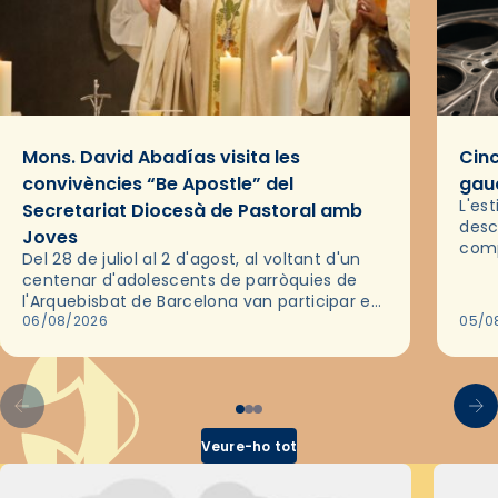
Mons. David Abadías visita les
Cinc
convivències “Be Apostle” del
gaud
L'es
Secretariat Diocesà de Pastoral amb
desc
Joves
comp
Del 28 de juliol al 2 d'agost, al voltant d'un
deix
centenar d'adolescents de parròquies de
trav
l'Arquebisbat de Barcelona van participar en
les convivències Be Apostle, organitzades
06/08/2026
05/0
pel Secretariat Diocesà de Pastoral amb…
Veure-ho tot