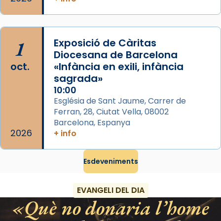
Regnes castellans i més tard de tota
Espanya.
El seu sepulcre a Compostela fou un gran
1
Exposició de Càritas
centre de peregrinacions medievals de tot
Diocesana de Barcelona
oct.
«Infància en exili, infància
el món cristià, després de Roma i terra
sagrada»
Santa.
10:00
«A Raïms de Sant Jaume, raïms aigualits;
Església de Sant Jaume, Carrer de
raïms de setembre te'n llepes els dits»,
Ferran, 28, Ciutat Vella, 08002
segons una dita popular.
Barcelona, Espanya
2026
+ info
Photo
View on Facebook
·
Share
Esdeveniments
EVANGELI DEL DIA
Què no donaria l’home