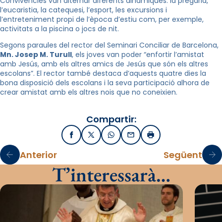
Convivències van alternar diferents dinàmiques: la pregària,
l’eucaristia, la catequesi, l’esport, les excursions i
l’entreteniment propi de l’època d’estiu com, per exemple,
activitats a la piscina o jocs de nit.
Segons paraules del rector del Seminari Conciliar de Barcelona,
Mn. Josep M. Turull
, els joves van poder “enfortir l’amistat
amb Jesús, amb els altres amics de Jesús que són els altres
escolans”. El rector també destaca d’aquests quatre dies la
bona disposició dels escolans i la seva participació alhora de
crear amistat amb els altres nois que no coneixien.
Compartir:
Facebook
X / Twitter
WhatsApp
Email
Imprimir
Anterior
Següent
T’interessarà…