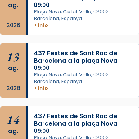
ag.
09:00
partir de l’Edat Mitjana sorgeix la tradició
Plaça Nova, Ciutat Vella, 08002
que les santes Juliana (“relatiu a Júlia”) i
Barcelona, Espanya
Semproniana (“relatiu a Semprònia =
2026
+ info
eterna”) són deixebles seves. I l’any 1667, el
frare Joan Gaspar Roig, afirma en una obra
que les santes són filles de l’antiga Iluro.
Mataró en reivindicarà les relíquies fins que
13
437 Festes de Sant Roc de
les aconseguirà el 1772. L’ofici que es canta
Barcelona a la plaça Nova
a la “Missa de les Santes” (“Missa de
ag.
09:00
Glòria”) fou composta el 1848 per Mn.
Plaça Nova, Ciutat Vella, 08002
Barcelona, Espanya
Manuel Blanch, amb aire d’òpera
2026
+ info
italianitzant; s’interpreta per privilegi
pontifici, amb orquestra i cor, i té una
duració aproximada de tres hores. Després,
processó (recuperada el 1972) al voltant
14
437 Festes de Sant Roc de
del temple amb les relíquies de les santes.
Barcelona a la plaça Nova
Des de 1985 hi participa també un grup de
ag.
09:00
diablesses amb música i ball propis. Festa
Plaça Nova, Ciutat Vella, 08002