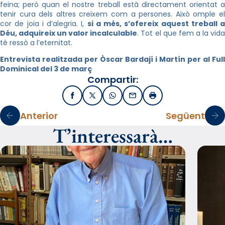
feina; però quan el nostre treball està directament orientat a
tenir cura dels altres creixem com a persones. Això omple el
cor de joia i d’alegria. I,
si a més, s’ofereix aquest treball a
Déu, adquireix un valor incalculable
. Tot el que fem a la vid
té ressò a l’eternitat.
Entrevista realitzada per Òscar Bardají i Martín per al Full
Dominical del 3 de març
Compartir:
Facebook
X / Twitter
WhatsApp
Email
Imprimir
Anterior
Següent
T’interessarà…