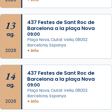
de Barcelona.
2 weeks ago
Aquest dilluns, 27 de juliol, ha tingut lloc la
13
437 Festes de Sant Roc de
missa d’acció de gràcies en agraïment al
Barcelona a la plaça Nova
comitè organitzador de la visita apostòlica
ag.
09:00
del Sant Pare Lleó XIV a Barcelona, i als
Plaça Nova, Ciutat Vella, 08002
col·laboradors, a la Catedral de Barcelona.
Barcelona, Espanya
L’arquebisbe de Barcelona, el cardenal Joan
2026
+ info
Josep Omella, ha presidit la missa i l’ha
concelebrat el bisbe auxiliar de Barcelona,
Mons. David Abadías.
14
437 Festes de Sant Roc de
📸 Dr. G. Simón
Barcelona a la plaça Nova
ag.
09:00
Photo
Plaça Nova, Ciutat Vella, 08002
View on Facebook
·
Share
Barcelona, Espanya
2026
+ info
Arquebisbat de Barcelona
2 weeks ago