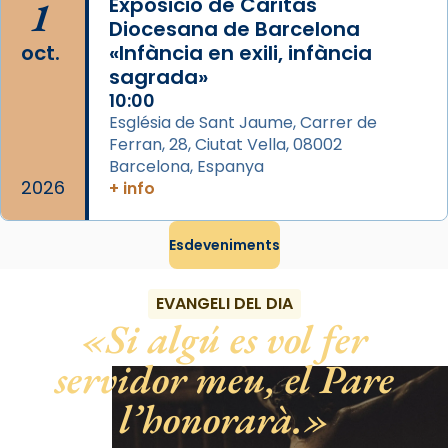
1
Exposició de Càritas
processó (recuperada el 1972) al voltant
Diocesana de Barcelona
del temple amb les relíquies de les santes.
oct.
«Infància en exili, infància
Des de 1985 hi participa també un grup de
sagrada»
diablesses amb música i ball propis. Festa
10:00
gran a Mataró.
Església de Sant Jaume, Carrer de
Ferran, 28, Ciutat Vella, 08002
«Si vols saber què és calor, ves per les
Barcelona, Espanya
Santes a Mataró»🥵.
2026
+ info
Photo
Esdeveniments
View on Facebook
·
Share
EVANGELI DEL DIA
Si algú es vol fer
servidor meu, el Pare
l’honorarà.