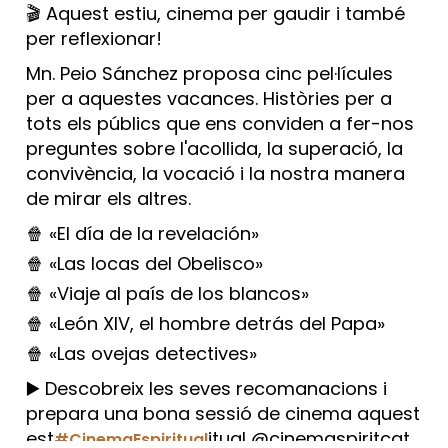
🎬 Aquest estiu, cinema per gaudir i també
per reflexionar!
Mn. Peio Sánchez proposa cinc pel·lícules
per a aquestes vacances. Històries per a
tots els públics que ens conviden a fer-nos
preguntes sobre l'acollida, la superació, la
convivència, la vocació i la nostra manera
de mirar els altres.
🍿 «El día de la revelación»
🍿 «Las locas del Obelisco»
🍿 «Viaje al país de los blancos»
🍿 «León XIV, el hombre detrás del Papa»
🍿 «Las ovejas detectives»
▶️ Descobreix les seves recomanacions i
prepara una bona sessió de cinema aquest
est
itual @cinemaspiritcat
#CinemaEspiritual