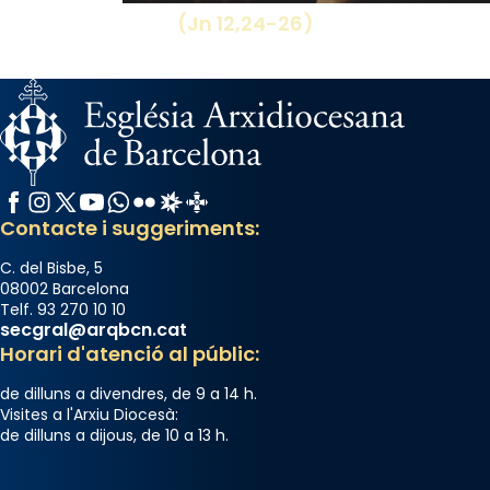
(Jn 12,24-26)
Facebook
Instagram
X / Twitter
YouTube
WhatsApp
Flickr
Radio Estel
Catalunya Cristiana
Contacte i suggeriments:
C. del Bisbe, 5
08002 Barcelona
Telf. 93 270 10 10
secgral@arqbcn.cat
Horari d'atenció al públic:
de dilluns a divendres, de 9 a 14 h.
Visites a l'Arxiu Diocesà:
de dilluns a dijous, de 10 a 13 h.