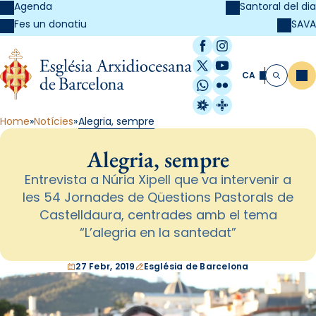
Agenda
Santoral del dia
SAVA
Fes un donatiu
Facebook
Instagram
X / Twitter
YouTube
CA
Me
Cerca
WhatsApp
Flickr
Radio Estel
Catalunya Cristi
Home
Notícies
Alegria, sempre
Alegria, sempre
Entrevista a Núria Xipell que va intervenir a
les 54 Jornades de Qüestions Pastorals de
Castelldaura, centrades amb el tema
“L’alegria en la santedat”
27 Febr, 2019
Església de Barcelona