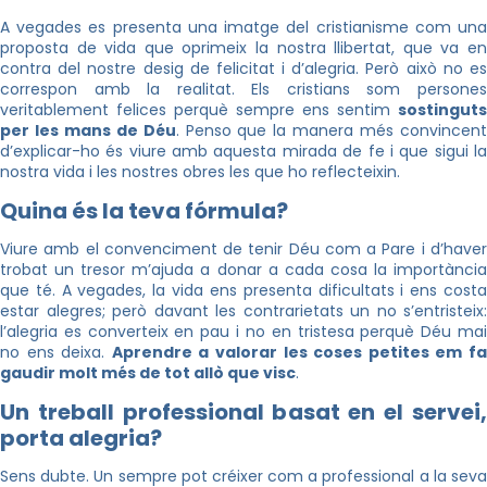
A vegades es presenta una imatge del cristianisme com una
proposta de vida que oprimeix la nostra llibertat, que va en
contra del nostre desig de felicitat i d’alegria. Però això no es
correspon amb la realitat. Els cristians som persones
veritablement felices perquè sempre ens sentim
sostinguts
per les mans de Déu
. Penso que la manera més convincen
d’explicar-ho és viure amb aquesta mirada de fe i que sigui la
nostra vida i les nostres obres les que ho reflecteixin.
Quina és la teva fórmula?
Viure amb el convenciment de tenir Déu com a Pare i d’haver
trobat un tresor m’ajuda a donar a cada cosa la importància
que té. A vegades, la vida ens presenta dificultats i ens costa
estar alegres; però davant les contrarietats un no s’entristeix:
l’alegria es converteix en pau i no en tristesa perquè Déu mai
no ens deixa.
Aprendre a valorar les coses petites em f
gaudir molt més de tot allò que visc
.
Un treball professional basat en el servei,
porta alegria?
Sens dubte. Un sempre pot créixer com a professional a la seva