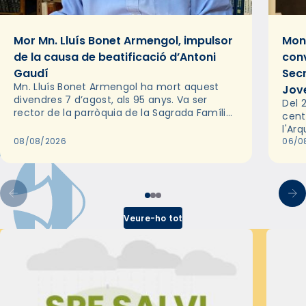
Mor Mn. Lluís Bonet Armengol, impulsor
Mons
de la causa de beatificació d’Antoni
conv
Gaudí
Sec
Mn. Lluís Bonet Armengol ha mort aquest
Jov
divendres 7 d’agost, als 95 anys. Va ser
Del 2
rector de la parròquia de la Sagrada Família
cent
de Barcelona durant 25 anys, entre 1993 i
l'Ar
2018,…
08/08/2026
les 
06/0
pel 
Veure-ho tot