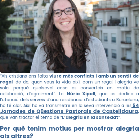
“Als cristians ens falta
viure més confiats i amb un sentit d
regal
, de do; quan veus la vida així, com un regal, l’alegria ve
sola, perquè qualsevol cosa es converteix en motiu de
celebració, d’agraïment”. La
Núria Xipell
, que es dedica a
l’atenció dels serveis d’una residència d’estudiants a Barcelona,
5
ho té clar. Així ho va transmetre en la seva intervenció a les
Jornades de Qüestions Pastorals de Castelldaura
,
que van tractar el tema de “
L’alegria en la santedat
”
.
Per què tenim motius per mostrar alegria
als altres?