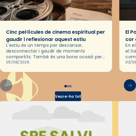
Cinc pel·lícules de cinema espiritual per
El P
gaudir i reflexionar aquest estiu
cor 
L'estiu és un temps per descansar,
En e
desconnectar i gaudir de moments
el S
compartits. També és una bona ocasió per
comu
deixar-se portar per una bona història i, a
05/08/2026
de l
03/0
través del cinema, reflexionar sobre les…
d’un
Veure-ho tot