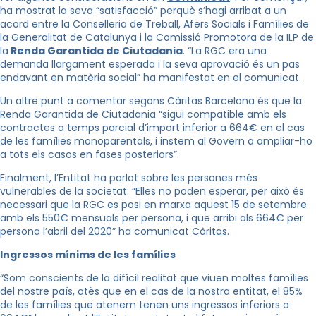
ha mostrat la seva “satisfacció” perquè s’hagi arribat a un
acord entre la Conselleria de Treball, Afers Socials i Famílies de
la Generalitat de Catalunya i la Comissió Promotora de la ILP de
la
Renda Garantida de Ciutadania
. “La RGC era una
demanda llargament esperada i la seva aprovació és un pas
endavant en matèria social” ha manifestat en el comunicat.
Un altre punt a comentar segons Càritas Barcelona és que la
Renda Garantida de Ciutadania “sigui compatible amb els
contractes a temps parcial d’import inferior a 664€ en el cas
de les famílies monoparentals, i instem al Govern a ampliar-ho
a tots els casos en fases posteriors”.
Finalment, l’Entitat ha parlat sobre les persones més
vulnerables de la societat: “Elles no poden esperar, per això és
necessari que la RGC es posi en marxa aquest 15 de setembre
amb els 550€ mensuals per persona, i que arribi als 664€ per
persona l’abril del 2020” ha comunicat Càritas.
Ingressos mínims de les famílies
“Som conscients de la difícil realitat que viuen moltes famílies
del nostre país, atès que en el cas de la nostra entitat, el 85%
de les famílies que atenem tenen uns ingressos inferiors a