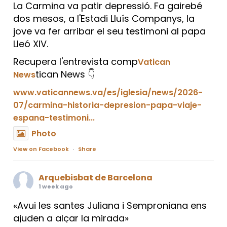
La Carmina va patir depressió. Fa gairebé
dos mesos, a l'Estadi Lluís Companys, la
jove va fer arribar el seu testimoni al papa
Lleó XIV.
Recupera l'entrevista comp
Vatican
tican News 👇
News
www.vaticannews.va/es/iglesia/news/2026-
07/carmina-historia-depresion-papa-viaje-
espana-testimoni...
Photo
View on Facebook
·
Share
Arquebisbat de Barcelona
1 week ago
«Avui les santes Juliana i Semproniana ens
ajuden a alçar la mirada»