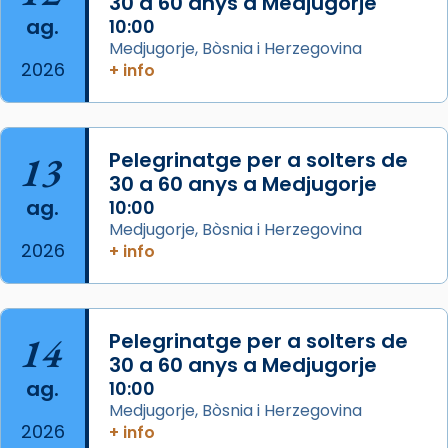
30 a 60 anys a Medjugorje
ag.
10:00
Photo
Medjugorje, Bòsnia i Herzegovina
View on Facebook
·
Share
2026
+ info
Arquebisbat de Barcelona
2 weeks ago
13
Pelegrinatge per a solters de
Jaume, fill de Zebedeu, és juntament amb el
30 a 60 anys a Medjugorje
seu germà Joan i Pere un dels que
ag.
10:00
acompanyava més de prop Jesús.
Medjugorje, Bòsnia i Herzegovina
2026
+ info
Segons el llibre dels Fets (12,2) fou el primer
apòstol màrtir, decapitat a Jerusalem per
Herodes Agripa (vers l'any 44).
Patró de Galícia, després de les invasions
14
Pelegrinatge per a solters de
musulmanes fou venerat com a patró dels
30 a 60 anys a Medjugorje
ag.
Regnes castellans i més tard de tota
10:00
Medjugorje, Bòsnia i Herzegovina
Espanya.
2026
+ info