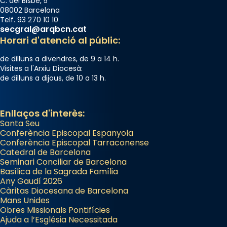
C. del Bisbe, 5
08002 Barcelona
Telf. 93 270 10 10
secgral@arqbcn.cat
Horari d'atenció al públic:
de dilluns a divendres, de 9 a 14 h.
Visites a l'Arxiu Diocesà:
de dilluns a dijous, de 10 a 13 h.
Enllaços d'interès:
Santa Seu
Conferència Episcopal Espanyola
Conferència Episcopal Tarraconense
Catedral de Barcelona
Seminari Conciliar de Barcelona
Basílica de la Sagrada Família
Any Gaudí 2026
Càritas Diocesana de Barcelona
Mans Unides
Obres Missionals Pontifícies
Ajuda a l’Església Necessitada