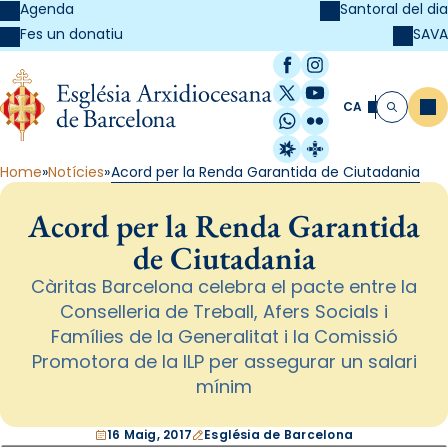
Agenda
Santoral del dia
SAVA
Fes un donatiu
Facebook
Instagram
X / Twitter
YouTube
CA
Me
Cerca
WhatsApp
Flickr
Radio Estel
Catalunya Cristi
Home
Notícies
Acord per la Renda Garantida de Ciutadania
Acord per la Renda Garantida
de Ciutadania
Càritas Barcelona celebra el pacte entre la
Conselleria de Treball, Afers Socials i
Famílies de la Generalitat i la Comissió
Promotora de la ILP per assegurar un salari
mínim
16 Maig, 2017
Església de Barcelona