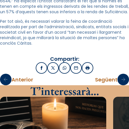
664€” ha explicat l’Entitat constatant el fet que si només es
tenen en compte els ingressos derivats de les rendes de treball,
un 57% d’aquests tenen sous inferiors a la renda de Suficiència.
Per tot això, és necessari valorar la feina de coordinació
realitzada per part de l’administració, sindicats, entitats socials i
societat civil en favor d’un acord “tan necessari i llargament
reivindicat, ja que millorarà la situació de moltes persones” ha
conclòs Càritas.
Compartir:
Facebook
X / Twitter
WhatsApp
Email
Imprimir
Anterior
Següent
T’interessarà…