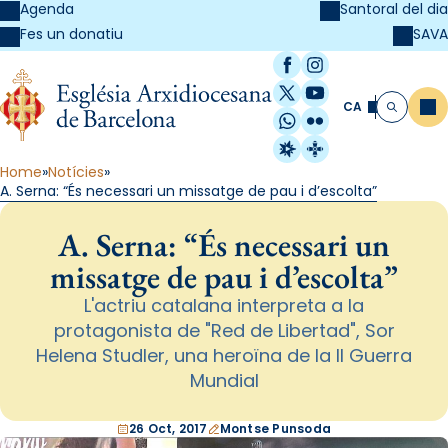
Agenda
Santoral del dia
SAVA
Fes un donatiu
Facebook
Instagram
X / Twitter
YouTube
CA
Me
Cerca
WhatsApp
Flickr
Radio Estel
Catalunya Cristi
Home
Notícies
A. Serna: “És necessari un missatge de pau i d’escolta”
A. Serna: “És necessari un
missatge de pau i d’escolta”
L'actriu catalana interpreta a la
protagonista de "Red de Libertad", Sor
Helena Studler, una heroïna de la II Guerra
Mundial
26 Oct, 2017
Montse Punsoda