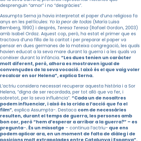
desprenguin “amor” i no “desgràcies”.
Assumpta
Serna
ja havia interpretat el paper d’una religiosa fa
anys en les pel·lícules:
Yo
la
peor
de
todas
(
María
Luisa
Bemberg
, 1990) i després,
Teresa Teresa
(Rafael
Gordon
, 2003)
amb Isabel
Ordaz
. Aquest cop, però, ha estat el primer que es
tractava d’una filla de la caritat i per preparar el paper va
pensar en dues germanes de la mateixa congregació, les quals
havien educat a la seva mare durant la guerra i a les quals va
conèixer durant la infància.
“Les dues tenien un caràcter
molt diferent, però, alhora es mostraven igual de
convençudes de la seva vocació. I això és el que vaig voler
recalcar en sor Helena”, explica
Serna
.
L’actriu considera necessari recuperar aquesta història i a Sor
Helena, “digna de ser recordada, per tot allò que va fer, i
sobretot, per la seva influència”.
“Cada un de nosaltres
podem influenciar, i això és la crida a l’acció que fa el
film”
, explica Assumpta-. Destaca
com de necessàries
resulten, durant el temps de guerra, les persones amb
bon cor, però “hem d’esperar a arribar a la guerra?” – es
pregunta
–
. És un missatge
– continua l’actriu-
que ens
podem aplicar ara, en un moment de falta de diàleg i de
posicions molt extrapolades entre Catalunya i Espanya”.