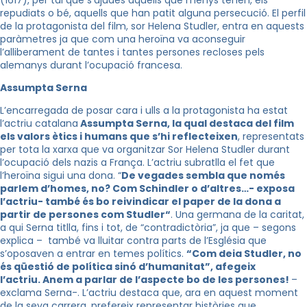
(1617), per tal que s’ajudés aquells que menys tenen, els
repudiats o bé, aquells que han patit alguna persecució. El perfil
de la protagonista del film, sor Helena
Studler
, entra en aquests
paràmetres ja que com una heroïna va aconseguir
l’alliberament de tantes i tantes persones recloses pels
alemanys durant l’ocupació francesa.
Assumpta
Serna
L’encarregada de posar cara i ulls a la protagonista ha estat
l’actriu catalana
Assumpta
Serna
, la qual destaca del film
els valors ètics i humans que s’hi reflecteixen
, representats
per tota la xarxa que va organitzar Sor Helena
Studler
durant
l’ocupació dels nazis a França. L’actriu subratlla el fet que
l’heroïna sigui una dona. “
De vegades sembla que només
parlem d’homes, no? Com Schindler o d’altres…- exposa
l’actriu- també és bo reivindicar el paper de la dona a
partir de persones com
Studler
“
. Una germana de la caritat,
a qui
Serna
titlla, fins i tot, de “contradictòria”, ja que – segons
explica – també va lluitar contra parts de l’Església que
s’oposaven a entrar en temes polítics.
“Com deia
Studler
, no
és qüestió de política sinó d’humanitat”, afegeix
l’actriu. Anem a parlar de l’aspecte bo de les persones!
–
exclama
Serna
-. L’actriu destaca que, ara en aquest moment
de la seva carrera, prefereix representar històries que