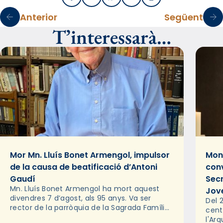
Anterior
Següent
T’interessarà…
Mor Mn. Lluís Bonet Armengol, impulsor
Mons
de la causa de beatificació d’Antoni
conv
Gaudí
Sec
Mn. Lluís Bonet Armengol ha mort aquest
Jov
divendres 7 d’agost, als 95 anys. Va ser
Del 2
rector de la parròquia de la Sagrada Família
cent
de Barcelona durant 25 anys, entre 1993 i
l'Ar