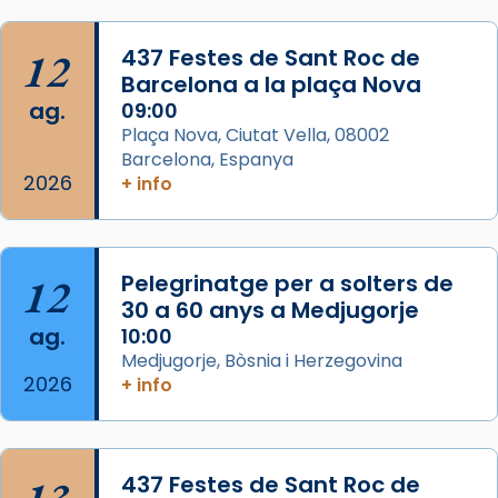
L’arquebisbe de Barcelona, el cardenal Joan
Josep Omella, ha presidit la missa i l’ha
12
437 Festes de Sant Roc de
concelebrat el bisbe auxiliar de Barcelona,
Barcelona a la plaça Nova
Mons. David Abadías.
ag.
09:00
📸 Dr. G. Simón
Plaça Nova, Ciutat Vella, 08002
Barcelona, Espanya
Photo
2026
+ info
View on Facebook
·
Share
Arquebisbat de Barcelona
12
Pelegrinatge per a solters de
2 weeks ago
30 a 60 anys a Medjugorje
Memòria de les santes Juliana i
ag.
10:00
Semproniana, verges i màrtirs.
Medjugorje, Bòsnia i Herzegovina
2026
Acompanyant la història de sant Cugat, a
+ info
partir de l’Edat Mitjana sorgeix la tradició
que les santes Juliana (“relatiu a Júlia”) i
Semproniana (“relatiu a Semprònia =
437 Festes de Sant Roc de
eterna”) són deixebles seves. I l’any 1667, el