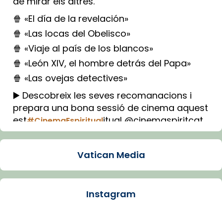
de mirar els altres.
🍿 «El día de la revelación»
🍿 «Las locas del Obelisco»
🍿 «Viaje al país de los blancos»
🍿 «León XIV, el hombre detrás del Papa»
🍿 «Las ovejas detectives»
▶️ Descobreix les seves recomanacions i
prepara una bona sessió de cinema aquest
est
itual @cinemaspiritcat
#CinemaEspiritual
Imatge: Generada amb IA (OpenAI)
Video
Vatican Media
View on Facebook
·
Share
Instagram
Arquebisbat de Barcelona
2 weeks ago