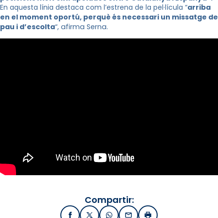
En aquesta línia destaca com l’estrena de la pel·lícula “
arriba
en el moment oportú, perquè
és necessari
un missatge de
pau i d’escolta
“, afirma
Serna
.
Compartir:
Facebook
X / Twitter
WhatsApp
Email
Imprimir