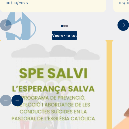
2018,…
08/08/2026
les 
06/0
pel 
Veure-ho tot