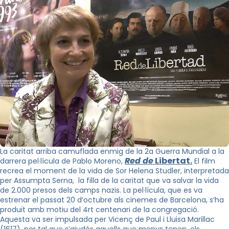
La caritat arriba camuflada enmig de la
2a
Guerra Mundial a la
Red
de
Libertat
.
darrera pel·lícula de
Pablo
Moreno,
El film
recrea el moment de la vida de Sor Helena
Studler, interpretada
per Assumpta Serna, la
filla de la caritat que va salvar la vida
de 2.000 presos dels camps nazis. La pel·lícula, que es va
estrenar el passat 20 d’octubre als cinemes de Barcelona, s’ha
produït amb motiu del
4rt
centenari de la congregació.
Aquesta va ser impulsada per Vicenç de Paul i
Lluisa
Marillac