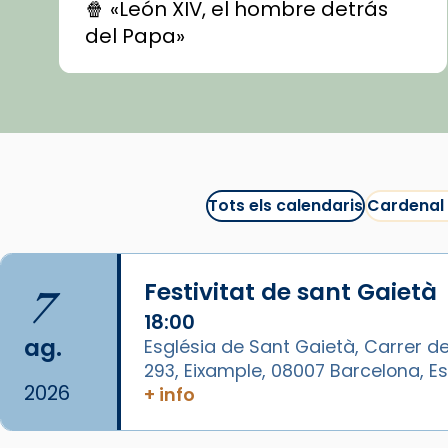
🍿 «León XIV, el hombre detrás
del Papa»
🍿 «Las ovejas detectives»
▶️ Descobreix les seves
recomanacions i prepara una
bona sessió de cinema aquest
est
itual
#CinemaEspiritual
Tots els calendaris
Cardenal
@cinemaspiritcat
Imatge: Generada amb IA
(OpenAI)
7
Festivitat de sant Gaietà
Video
18:00
ag.
Església de Sant Gaietà, Carrer de
View on Facebook
·
Share
293, Eixample, 08007 Barcelona, 
2026
+ info
Arquebisbat de Barcelona
1 week ago