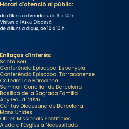
tingut lloc la missa d’acció de
Horari d'atenció al públic:
gràcies en agraïment al comitè
de dilluns a divendres, de 9 a 14 h.
organitzador de la visita
Visites a l'Arxiu Diocesà:
apostòlica del Sant Pare Lleó XIV
de dilluns a dijous, de 10 a 13 h.
a Barcelona, i als col·laboradors,
a la Catedral de Barcelona.
L’arquebisbe de Barcelona, el
Enllaços d'interès:
cardenal Joan Josep Omella, ha
Santa Seu
Conferència Episcopal Espanyola
presidit la missa i l’ha
Conferència Episcopal Tarraconense
concelebrat el bisbe auxiliar de
Catedral de Barcelona
Barcelona, Mons. David Abadías.
Seminari Conciliar de Barcelona
Basílica de la Sagrada Família
📸 Dr. G. Simón
Any Gaudí 2026
Photo
Càritas Diocesana de Barcelona
Mans Unides
View on Facebook
·
Share
Obres Missionals Pontifícies
Ajuda a l’Església Necessitada