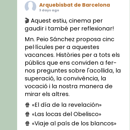
Arquebisbat de Barcelona
3 days ago
🎬 Aquest estiu, cinema per
gaudir i també per reflexionar!
Mn. Peio Sánchez proposa cinc
pel·lícules per a aquestes
vacances. Històries per a tots els
públics que ens conviden a fer-
nos preguntes sobre l'acollida, la
superació, la convivència, la
vocació i la nostra manera de
mirar els altres.
🍿 «El día de la revelación»
🍿 «Las locas del Obelisco»
🍿 «Viaje al país de los blancos»