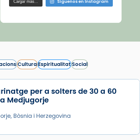
Síguenos en Instagram
Cargar más...
acions
Cultura
Espiritualitat
Social
rinatge per a solters de 30 a 60
 a Medjugorje
rje, Bòsnia i Herzegovina