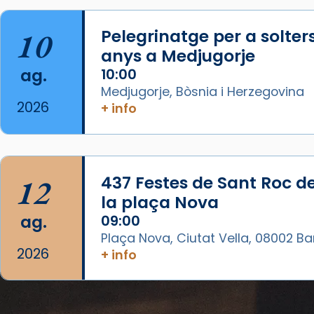
La Carmina va patir depressió.
Fa gairebé dos mesos, a l'Estadi
10
Pelegrinatge per a solter
Lluís Companys, la jove va fer
anys a Medjugorje
arribar el seu testimoni al papa
ag.
10:00
Lleó XIV.
Medjugorje, Bòsnia i Herzegovina
Recupera l'entrevista
2026
+ info
comp
tican News 👇
Vatican News
www.vaticannews.va/es/iglesia/news
07/carmina-historia-depresion-
12
437 Festes de Sant Roc d
papa-viaje-espana-testimoni...
la plaça Nova
Photo
ag.
09:00
View on Facebook
·
Share
Plaça Nova, Ciutat Vella, 08002 B
2026
+ info
Arquebisbat de Barcelona
2 weeks ago
«Avui les santes Juliana i