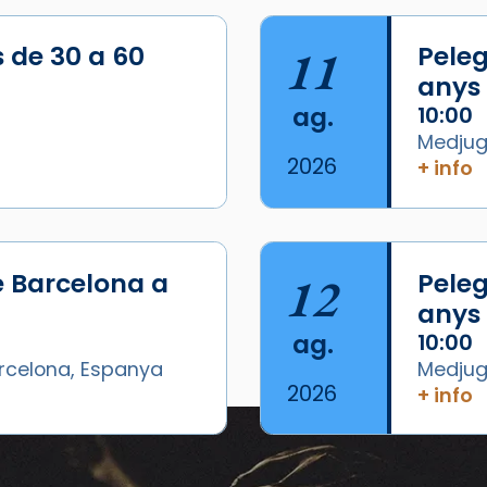
s de 30 a 60
11
Peleg
anys
ag.
10:00
Medjugo
2026
+ info
/2026-
e Barcelona a
12
Peleg
anys
ag.
10:00
arcelona, Espanya
Medjugo
2026
+ info
Esdeveniments