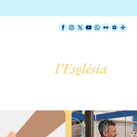
Facebook
Instagram
X / Twitter
YouTube
WhatsApp
Flickr
Radio Est
Catal
 servei de
l’Església