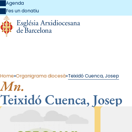
Agenda
Fes un donatiu
Al
Home
Organigrama diocesà
Teixidó Cuenca, Josep
Mn.
Teixidó Cuenca, Josep