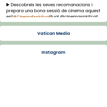
▶️ Descobreix les seves recomanacions i
prepara una bona sessió de cinema aquest
est
itual @cinemaspiritcat
#CinemaEspiritual
Imatge: Generada amb IA (OpenAI)
Video
Vatican Media
View on Facebook
·
Share
Instagram
Arquebisbat de Barcelona
1 week ago
La Carmina va patir depressió. Fa gairebé
dos mesos, a l'Estadi Lluís Companys, la
jove va fer arribar el seu testimoni al papa
Lleó XIV.
Recupera l'entrevista comp
Vatican
tican News 👇
News