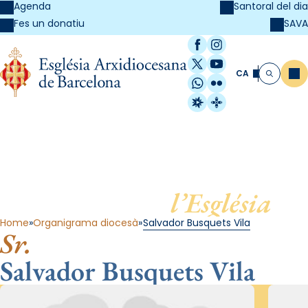
Agenda
Santoral del dia
SAVA
Fes un donatiu
Facebook
Instagram
X / Twitter
YouTube
CA
Me
Cerca
WhatsApp
Flickr
Radio Estel
Catalunya Cristi
Al servei de
l’Església
Home
Organigrama diocesà
Salvador Busquets Vila
Sr.
Salvador Busquets Vila