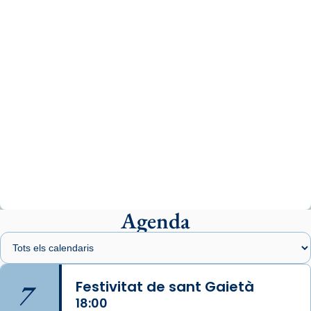
www.vaticannews.va/es/iglesia/news/2026-
07/carmina-historia-depresion-papa-viaje-
espana-testimoni...
Photo
View on Facebook
·
Share
Arquebisbat de Barcelona
1 week ago
«Avui les santes Juliana i Semproniana ens
ajuden a alçar la mirada»
Mons. Sergi Gordo, bisbe de Tortosa, ha
presidit aquest 27 de juliol la missa de Les
Agenda
Santes de Mataró.
🔗
tinyurl.com/cvu5jmbk
📸 J. Merino
7
Festivitat de sant Gaietà
18:00
Photo