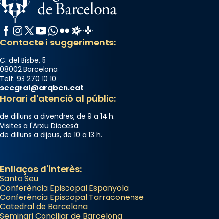
Facebook
Instagram
X / Twitter
YouTube
WhatsApp
Flickr
Radio Estel
Catalunya Cristiana
Contacte i suggeriments:
C. del Bisbe, 5
08002 Barcelona
Telf. 93 270 10 10
secgral@arqbcn.cat
Horari d'atenció al públic:
de dilluns a divendres, de 9 a 14 h.
Visites a l'Arxiu Diocesà:
de dilluns a dijous, de 10 a 13 h.
Enllaços d'interès:
Santa Seu
Conferència Episcopal Espanyola
Conferència Episcopal Tarraconense
Catedral de Barcelona
Seminari Conciliar de Barcelona