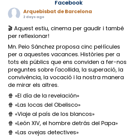
Facebook
Arquebisbat de Barcelona
2 days ago
🎬 Aquest estiu, cinema per gaudir i també
per reflexionar!
Mn. Peio Sánchez proposa cinc pel·lícules
per a aquestes vacances. Històries per a
tots els públics que ens conviden a fer-nos
preguntes sobre l'acollida, la superació, la
convivència, la vocació i la nostra manera
de mirar els altres.
🍿 «El día de la revelación»
🍿 «Las locas del Obelisco»
🍿 «Viaje al país de los blancos»
🍿 «León XIV, el hombre detrás del Papa»
🍿 «Las ovejas detectives»