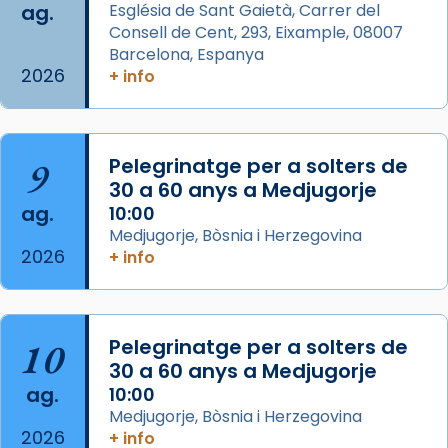
ag.
Església de Sant Gaietà, Carrer del
View on Facebook
·
Share
Consell de Cent, 293, Eixample, 08007
Barcelona, Espanya
2026
Arquebisbat de Barcelona
+ info
is at Catedral
de Barcelona.
2 weeks ago
Aquest dilluns, 27 de juliol, ha tingut lloc la
9
Pelegrinatge per a solters de
missa d’acció de gràcies en agraïment al
30 a 60 anys a Medjugorje
comitè organitzador de la visita apostòlica
ag.
10:00
del Sant Pare Lleó XIV a Barcelona, i als
Medjugorje, Bòsnia i Herzegovina
col·laboradors, a la Catedral de Barcelona.
2026
+ info
L’arquebisbe de Barcelona, el cardenal Joan
Josep Omella, ha presidit la missa i l’ha
concelebrat el bisbe auxiliar de Barcelona,
10
Pelegrinatge per a solters de
Mons. David Abadías.
30 a 60 anys a Medjugorje
📸 Dr. G. Simón
ag.
10:00
Medjugorje, Bòsnia i Herzegovina
Photo
2026
+ info