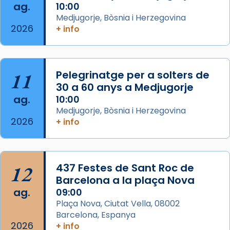
ag.
10:00
View on Facebook
·
Share
Medjugorje, Bòsnia i Herzegovina
2026
+ info
Arquebisbat de Barcelona
is at Catedral
de Barcelona.
2 weeks ago
Aquest dilluns, 27 de juliol, ha tingut lloc la
11
Pelegrinatge per a solters de
missa d’acció de gràcies en agraïment al
30 a 60 anys a Medjugorje
ag.
comitè organitzador de la visita apostòlica
10:00
Medjugorje, Bòsnia i Herzegovina
del Sant Pare Lleó XIV a Barcelona, i als
2026
+ info
col·laboradors, a la Catedral de Barcelona.
L’arquebisbe de Barcelona, el cardenal Joan
Josep Omella, ha presidit la missa i l’ha
12
437 Festes de Sant Roc de
concelebrat el bisbe auxiliar de Barcelona,
Barcelona a la plaça Nova
Mons. David Abadías.
ag.
09:00
📸 Dr. G. Simón
Plaça Nova, Ciutat Vella, 08002
Barcelona, Espanya
Photo
2026
+ info