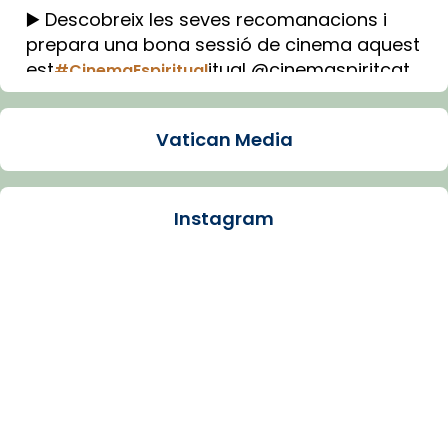
▶️ Descobreix les seves recomanacions i
prepara una bona sessió de cinema aquest
est
itual @cinemaspiritcat
#CinemaEspiritual
Imatge: Generada amb IA (OpenAI)
Video
Vatican Media
View on Facebook
·
Share
Instagram
Arquebisbat de Barcelona
2 weeks ago
La Carmina va patir depressió. Fa gairebé
dos mesos, a l'Estadi Lluís Companys, la
jove va fer arribar el seu testimoni al papa
Lleó XIV.
Recupera l'entrevista comp
Vatican
tican News 👇
News