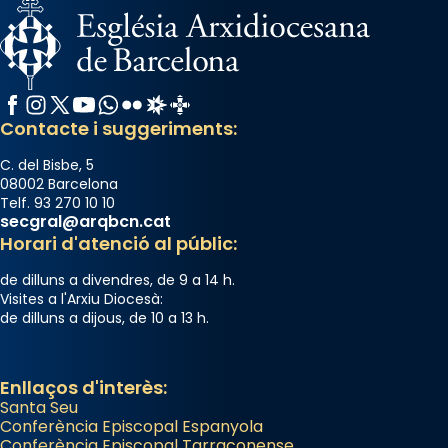
Facebook
Instagram
X / Twitter
YouTube
WhatsApp
Flickr
Radio Estel
Catalunya Cristiana
Contacte i suggeriments:
C. del Bisbe, 5
08002 Barcelona
Telf. 93 270 10 10
secgral@arqbcn.cat
Horari d'atenció al públic:
de dilluns a divendres, de 9 a 14 h.
Visites a l'Arxiu Diocesà:
de dilluns a dijous, de 10 a 13 h.
Enllaços d'interès:
Santa Seu
Conferència Episcopal Espanyola
Conferència Episcopal Tarraconense