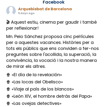
Facebook
Arquebisbat de Barcelona
5 days ago
🎬 Aquest estiu, cinema per gaudir i també
per reflexionar!
Mn. Peio Sánchez proposa cinc pel·lícules
per a aquestes vacances. Històries per a
tots els públics que ens conviden a fer-nos
preguntes sobre l'acollida, la superació, la
convivència, la vocació i la nostra manera
de mirar els altres.
🍿 «El día de la revelación»
🍿 «Las locas del Obelisco»
🍿 «Viaje al país de los blancos»
🍿 «León XIV, el hombre detrás del Papa»
🍿 «Las ovejas detectives»