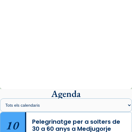
www.vaticannews.va/es/iglesia/news/2026-
07/carmina-historia-depresion-papa-viaje-
espana-testimoni...
Photo
View on Facebook
·
Share
Arquebisbat de Barcelona
2 weeks ago
«Avui les santes Juliana i Semproniana ens
ajuden a alçar la mirada»
Mons. Sergi Gordo, bisbe de Tortosa, ha
presidit aquest 27 de juliol la missa de Les
Agenda
Santes de Mataró.
🔗
tinyurl.com/cvu5jmbk
📸 J. Merino
10
Pelegrinatge per a solters de
30 a 60 anys a Medjugorje
Photo