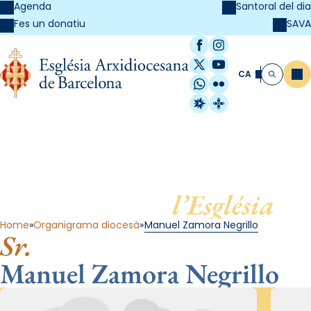
Agenda
Santoral del dia
SAVA
Fes un donatiu
Facebook
Instagram
X / Twitter
YouTube
CA
Me
Cerca
WhatsApp
Flickr
Radio Estel
Catalunya Cristi
Al servei de
l’Església
Home
Organigrama diocesà
Manuel Zamora Negrillo
Sr.
Manuel Zamora Negrillo