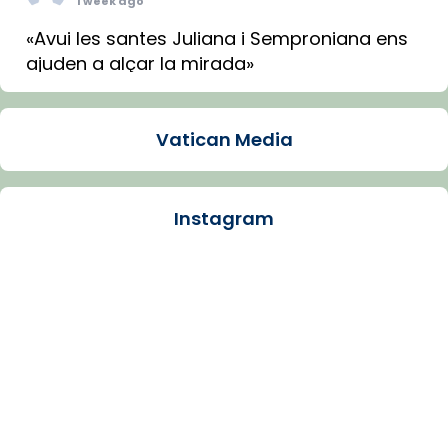
1 week ago
«Avui les santes Juliana i Semproniana ens
ajuden a alçar la mirada»
Mons. Sergi Gordo, bisbe de Tortosa, ha
presidit aquest 27 de juliol la missa de Les
Vatican Media
Santes de Mataró.
🔗
tinyurl.com/cvu5jmbk
📸 J. Merino
Instagram
Photo
View on Facebook
·
Share
Arquebisbat de Barcelona
is at Catedral
de Barcelona.
1 week ago
Aquest dilluns, 27 de juliol, ha tingut lloc la
missa d’acció de gràcies en agraïment al