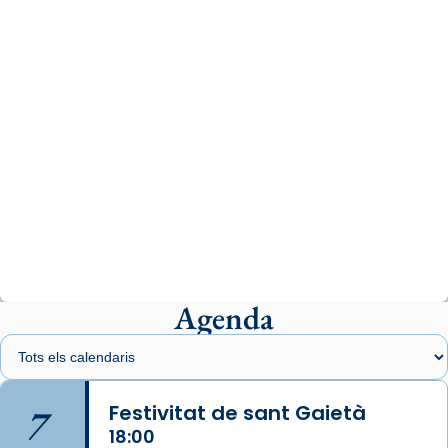
comitè organitzador de la visita apostòlica
del Sant Pare Lleó XIV a Barcelona, i als
col·laboradors, a la Catedral de Barcelona.
L’arquebisbe de Barcelona, el cardenal Joan
Josep Omella, ha presidit la missa i l’ha
concelebrat el bisbe auxiliar de Barcelona,
Mons. David Abadías.
📸 Dr. G. Simón
Photo
View on Facebook
·
Share
Agenda
Arquebisbat de Barcelona
1 week ago
Memòria de les santes Juliana i
Semproniana, verges i màrtirs.
7
Festivitat de sant Gaietà
Acompanyant la història de sant Cugat, a
18:00