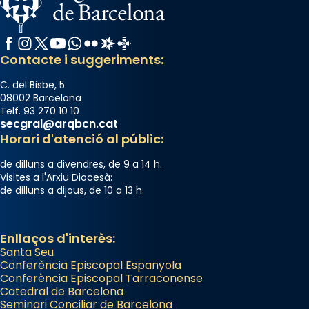
Facebook
Instagram
X / Twitter
YouTube
WhatsApp
Flickr
Radio Estel
Catalunya Cristiana
Contacte i suggeriments:
C. del Bisbe, 5
08002 Barcelona
Telf. 93 270 10 10
secgral@arqbcn.cat
Horari d'atenció al públic:
de dilluns a divendres, de 9 a 14 h.
Visites a l'Arxiu Diocesà:
de dilluns a dijous, de 10 a 13 h.
Enllaços d'interès:
Santa Seu
Conferència Episcopal Espanyola
Conferència Episcopal Tarraconense
Catedral de Barcelona
Seminari Conciliar de Barcelona