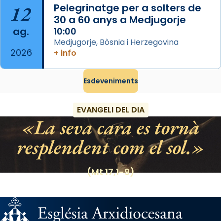
12
Pelegrinatge per a solters de
Regnes castellans i més tard de tota
30 a 60 anys a Medjugorje
Espanya.
ag.
10:00
El seu sepulcre a Compostela fou un gran
Medjugorje, Bòsnia i Herzegovina
2026
centre de peregrinacions medievals de tot
+ info
el món cristià, després de Roma i terra
Santa.
Esdeveniments
«A Raïms de Sant Jaume, raïms aigualits;
raïms de setembre te'n llepes els dits»,
EVANGELI DEL DIA
segons una dita popular.
La seva cara es tornà
Photo
resplendent com el sol.
View on Facebook
·
Share
(Mt 17,1-9)