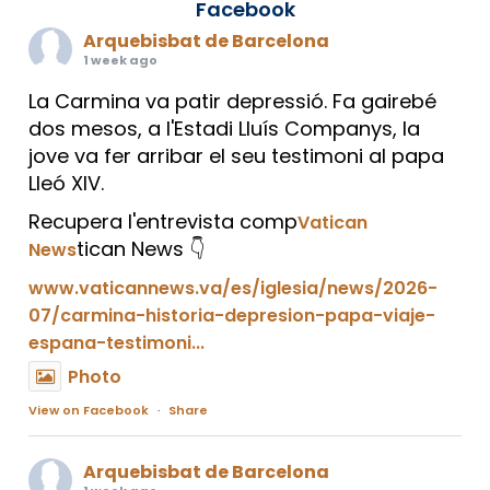
Facebook
Arquebisbat de Barcelona
1 week ago
La Carmina va patir depressió. Fa gairebé
dos mesos, a l'Estadi Lluís Companys, la
jove va fer arribar el seu testimoni al papa
Lleó XIV.
Recupera l'entrevista comp
Vatican
tican News 👇
News
www.vaticannews.va/es/iglesia/news/2026-
07/carmina-historia-depresion-papa-viaje-
espana-testimoni...
Photo
View on Facebook
·
Share
Arquebisbat de Barcelona