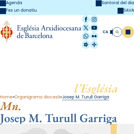
Agenda
Santoral del dia
SAVA
Fes un donatiu
Facebook
Instagram
X / Twitter
YouTube
CA
Me
Cerca
WhatsApp
Flickr
Radio Estel
Catalunya Cristi
Al servei de
l’Església
Home
Organigrama diocesà
Josep M. Turull Garriga
Mn.
Josep M. Turull Garriga