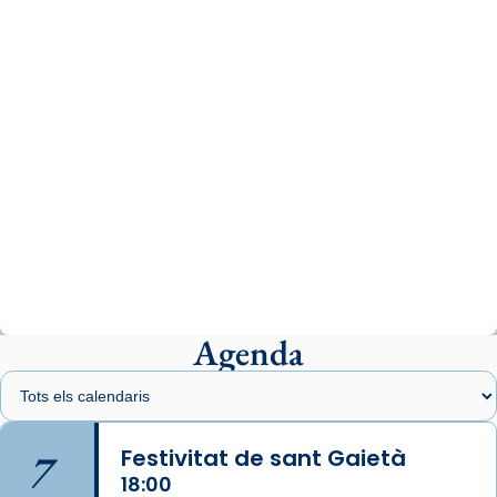
comitè organitzador de la visita apostòlica
del Sant Pare Lleó XIV a Barcelona, i als
col·laboradors, a la Catedral de Barcelona.
L’arquebisbe de Barcelona, el cardenal Joan
Josep Omella, ha presidit la missa i l’ha
concelebrat el bisbe auxiliar de Barcelona,
Mons. David Abadías.
📸 Dr. G. Simón
Photo
View on Facebook
·
Share
Agenda
Arquebisbat de Barcelona
2 weeks ago
Memòria de les santes Juliana i
Semproniana, verges i màrtirs.
7
Festivitat de sant Gaietà
Acompanyant la història de sant Cugat, a
18:00