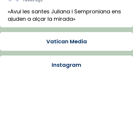
1 week ago
«Avui les santes Juliana i Semproniana ens
ajuden a alçar la mirada»
Mons. Sergi Gordo, bisbe de Tortosa, ha
presidit aquest 27 de juliol la missa de Les
Vatican Media
Santes de Mataró.
🔗
tinyurl.com/cvu5jmbk
📸 J. Merino
Instagram
Photo
View on Facebook
·
Share
Arquebisbat de Barcelona
is at Catedral
de Barcelona.
1 week ago
Aquest dilluns, 27 de juliol, ha tingut lloc la
missa d’acció de gràcies en agraïment al