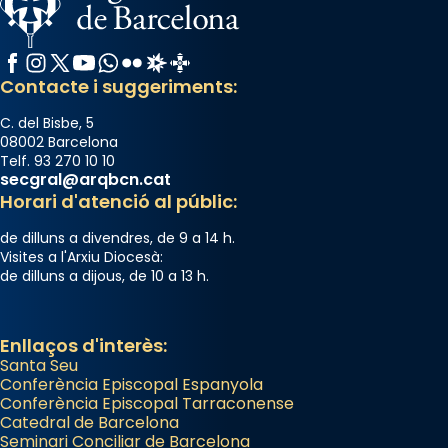
Facebook
Instagram
X / Twitter
YouTube
WhatsApp
Flickr
Radio Estel
Catalunya Cristiana
Contacte i suggeriments:
C. del Bisbe, 5
08002 Barcelona
Telf. 93 270 10 10
secgral@arqbcn.cat
Horari d'atenció al públic:
de dilluns a divendres, de 9 a 14 h.
Visites a l'Arxiu Diocesà:
de dilluns a dijous, de 10 a 13 h.
Enllaços d'interès:
Santa Seu
Conferència Episcopal Espanyola
Conferència Episcopal Tarraconense
Catedral de Barcelona
Seminari Conciliar de Barcelona