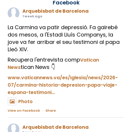
Facebook
Arquebisbat de Barcelona
1 week ago
La Carmina va patir depressió. Fa gairebé
dos mesos, a l'Estadi Lluís Companys, la
jove va fer arribar el seu testimoni al papa
Lleó XIV.
Recupera l'entrevista comp
Vatican
tican News 👇
News
www.vaticannews.va/es/iglesia/news/2026-
07/carmina-historia-depresion-papa-viaje-
espana-testimoni...
Photo
View on Facebook
·
Share
Arquebisbat de Barcelona