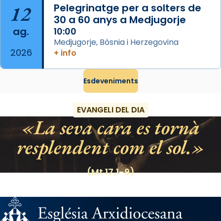
12
Pelegrinatge per a solters de
Regnes castellans i més tard de tota
30 a 60 anys a Medjugorje
Espanya.
ag.
10:00
El seu sepulcre a Compostela fou un gran
Medjugorje, Bòsnia i Herzegovina
2026
centre de peregrinacions medievals de tot
+ info
el món cristià, després de Roma i terra
Santa.
Esdeveniments
«A Raïms de Sant Jaume, raïms aigualits;
raïms de setembre te'n llepes els dits»,
EVANGELI DEL DIA
segons una dita popular.
La seva cara es tornà
Photo
resplendent com el sol.
View on Facebook
·
Share
(Mt 17,1-9)