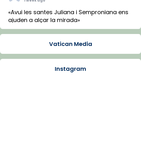
1 week ago
«Avui les santes Juliana i Semproniana ens
ajuden a alçar la mirada»
Mons. Sergi Gordo, bisbe de Tortosa, ha
presidit aquest 27 de juliol la missa de Les
Vatican Media
Santes de Mataró.
🔗
tinyurl.com/cvu5jmbk
📸 J. Merino
Instagram
Photo
View on Facebook
·
Share
Arquebisbat de Barcelona
is at Catedral
de Barcelona.
1 week ago
Aquest dilluns, 27 de juliol, ha tingut lloc la
missa d’acció de gràcies en agraïment al