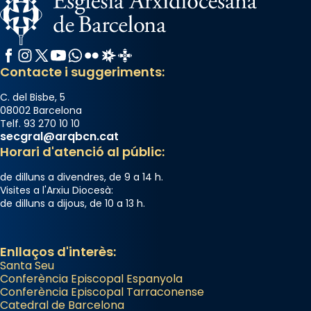
gran a Mataró.
«Si vols saber què és calor, ves per les
Santes a Mataró»🥵.
Facebook
Instagram
X / Twitter
YouTube
WhatsApp
Flickr
Radio Estel
Catalunya Cristiana
Contacte i suggeriments:
Photo
View on Facebook
·
Share
C. del Bisbe, 5
08002 Barcelona
Telf. 93 270 10 10
Arquebisbat de Barcelona
secgral@arqbcn.cat
2 weeks ago
Horari d'atenció al públic:
Jaume, fill de Zebedeu, és juntament amb el
de dilluns a divendres, de 9 a 14 h.
seu germà Joan i Pere un dels que
Visites a l'Arxiu Diocesà:
de dilluns a dijous, de 10 a 13 h.
acompanyava més de prop Jesús.
Segons el llibre dels Fets (12,2) fou el primer
apòstol màrtir, decapitat a Jerusalem per
Enllaços d'interès:
Santa Seu
Herodes Agripa (vers l'any 44).
Conferència Episcopal Espanyola
Patró de Galícia, després de les invasions
Conferència Episcopal Tarraconense
Catedral de Barcelona
musulmanes fou venerat com a patró dels