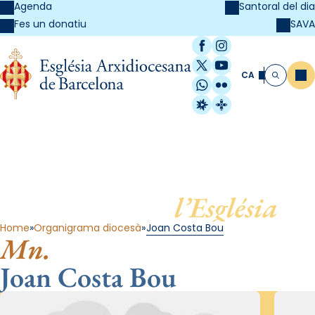
Agenda
Santoral del dia
SAVA
Fes un donatiu
Facebook
Instagram
X / Twitter
YouTube
CA
Me
Cerca
WhatsApp
Flickr
Radio Estel
Catalunya Cristi
Al servei de
l’Església
Home
Organigrama diocesà
Joan Costa Bou
Mn.
Joan Costa Bou