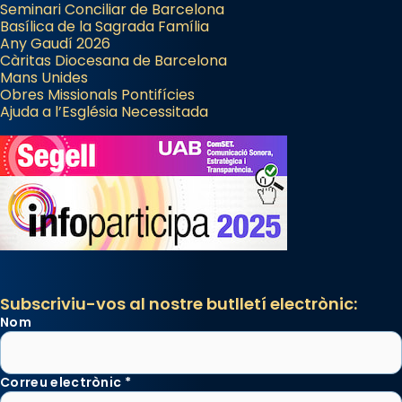
Seminari Conciliar de Barcelona
Regnes castellans i més tard de tota
Basílica de la Sagrada Família
Espanya.
Any Gaudí 2026
Càritas Diocesana de Barcelona
El seu sepulcre a Compostela fou un gran
Mans Unides
centre de peregrinacions medievals de tot
Obres Missionals Pontifícies
Ajuda a l’Església Necessitada
el món cristià, després de Roma i terra
Santa.
«A Raïms de Sant Jaume, raïms aigualits;
raïms de setembre te'n llepes els dits»,
segons una dita popular.
Photo
View on Facebook
·
Share
Subscriviu-vos al nostre butlletí electrònic:
Nom
Correu electrònic
*