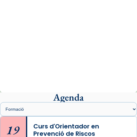
comitè organitzador de la visita apostòlica
del Sant Pare Lleó XIV a Barcelona, i als
col·laboradors, a la Catedral de Barcelona.
L’arquebisbe de Barcelona, el cardenal Joan
Josep Omella, ha presidit la missa i l’ha
concelebrat el bisbe auxiliar de Barcelona,
Mons. David Abadías.
📸 Dr. G. Simón
Photo
View on Facebook
·
Share
Agenda
Arquebisbat de Barcelona
2 weeks ago
Memòria de les santes Juliana i
Semproniana, verges i màrtirs.
19
Curs d'Orientador en
Prevenció de Riscos
Acompanyant la història de sant Cugat, a