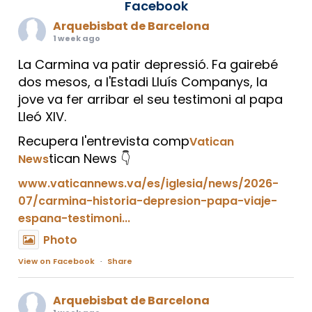
Facebook
Arquebisbat de Barcelona
1 week ago
La Carmina va patir depressió. Fa gairebé
dos mesos, a l'Estadi Lluís Companys, la
jove va fer arribar el seu testimoni al papa
Lleó XIV.
Recupera l'entrevista comp
Vatican
tican News 👇
News
www.vaticannews.va/es/iglesia/news/2026-
07/carmina-historia-depresion-papa-viaje-
espana-testimoni...
Photo
View on Facebook
·
Share
Arquebisbat de Barcelona