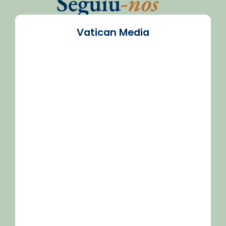
Seguiu
-nos
Vatican Media