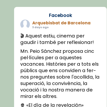
Facebook
Arquebisbat de Barcelona
3 days ago
🎬 Aquest estiu, cinema per
gaudir i també per reflexionar!
Mn. Peio Sánchez proposa cinc
pel·lícules per a aquestes
vacances. Històries per a tots els
públics que ens conviden a fer-
nos preguntes sobre l'acollida, la
superació, la convivència, la
vocació i la nostra manera de
mirar els altres.
🍿 «El día de la revelación»