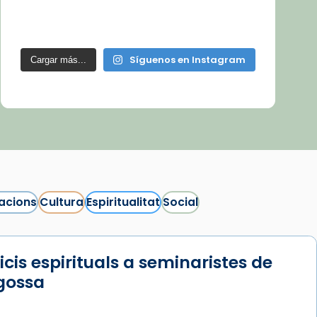
Síguenos en Instagram
Cargar más...
acions
Cultura
Espiritualitat
Social
icis espirituals a seminaristes de
gossa