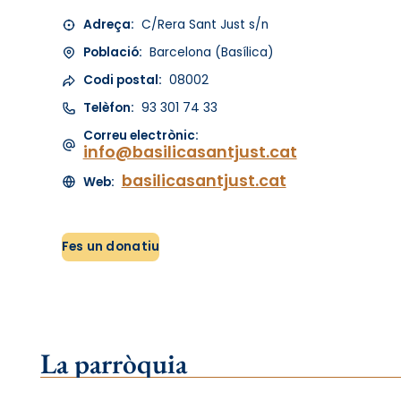
Adreça:
C/Rera Sant Just s/n
Població:
Barcelona (Basílica)
Codi postal:
08002
Telèfon:
93 301 74 33
Correu electrònic:
info@basilicasantjust.cat
basilicasantjust.cat
Web:
Fes un donatiu
La parròquia