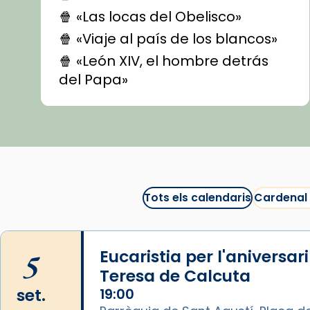
🍿 «Las locas del Obelisco»
🍿 «Viaje al país de los blancos»
🍿 «León XIV, el hombre detrás
del Papa»
🍿 «Las ovejas detectives»
▶️ Descobreix les seves
recomanacions i prepara una
bona sessió de cinema aquest
est
itual
#CinemaEspiritual
Tots els calendaris
Cardenal
@cinemaspiritcat
Imatge: Generada amb IA
(OpenAI)
5
Eucaristia per l'aniversar
Video
Teresa de Calcuta
set.
19:00
View on Facebook
·
Share