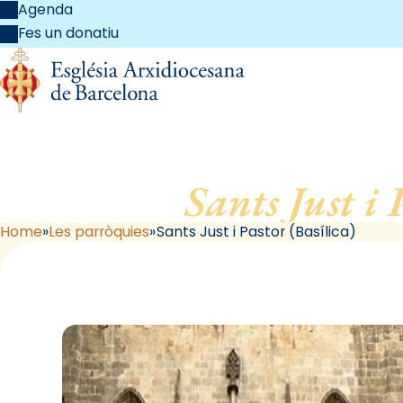
Agenda
Fes un donatiu
Sants Just i 
Home
Les parròquies
Sants Just i Pastor (Basílica)