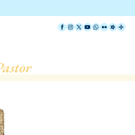
Facebook
Instagram
X / Twitter
YouTube
WhatsApp
Flickr
Radio Est
Catal
Pastor
, de Barcelona (Bas