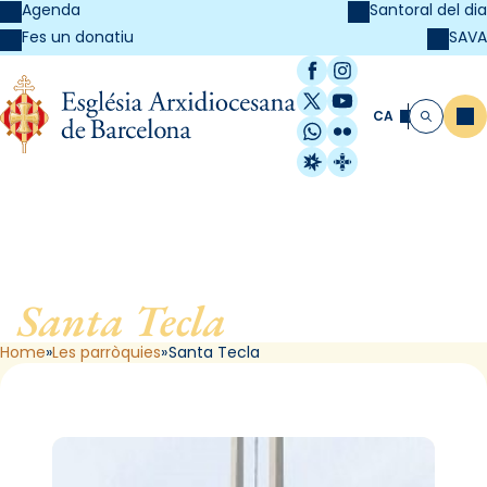
Agenda
Santoral del dia
SAVA
Fes un donatiu
Facebook
Instagram
X / Twitter
YouTube
CA
Me
Cerca
WhatsApp
Flickr
Radio Estel
Catalunya Cristi
Santa Tecla
, de Barcelona
Home
Les parròquies
Santa Tecla