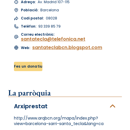
Adreça:
Av. Madrid 107-115
Població:
Barcelona
Codi postal:
08028
Telèfon:
93 339 85 79
Correu electrònic:
santatecla@telefonica.net
santateclabcn.blogspot.com
Web:
Fes un donatiu
La parròquia
Arxiprestat
http://www.arqbcn.org/mapa/index.php?
view=barcelona-sarri-santa_tecla&lang=ca