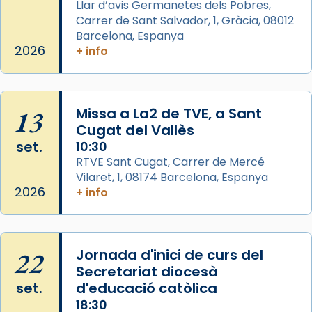
Llar d’avis Germanetes dels Pobres,
2 weeks ago
Carrer de Sant Salvador, 1, Gràcia, 08012
Aquest dilluns, 27 de juliol, ha tingut lloc la
Barcelona, Espanya
missa d’acció de gràcies en agraïment al
2026
+ info
comitè organitzador de la visita apostòlica
del Sant Pare Lleó XIV a Barcelona, i als
col·laboradors, a la Catedral de Barcelona.
13
Missa a La2 de TVE, a Sant
L’arquebisbe de Barcelona, el cardenal Joan
Cugat del Vallès
Josep Omella, ha presidit la missa i l’ha
set.
10:30
concelebrat el bisbe auxiliar de Barcelona,
RTVE Sant Cugat, Carrer de Mercé
Mons. David Abadías.
Vilaret, 1, 08174 Barcelona, Espanya
2026
+ info
📸 Dr. G. Simón
Photo
View on Facebook
·
Share
22
Jornada d'inici de curs del
Secretariat diocesà
Arquebisbat de Barcelona
set.
d'educació catòlica
2 weeks ago
18:30