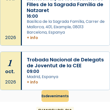
processó (recuperada el 1972) al voltant
Filles de la Sagrada Família de
del temple amb les relíquies de les santes.
Natzaret
Des de 1985 hi participa també un grup de
16:00
diablesses amb música i ball propis. Festa
Basílica de la Sagrada Família, Carrer de
gran a Mataró.
Mallorca, 401, Eixample, 08013
Barcelona, Espanya
«Si vols saber què és calor, ves per les
2026
+ info
Santes a Mataró»🥵.
Photo
View on Facebook
·
Share
1
Trobada Nacional de Delegats
de Joventut de la CEE
oct.
09:00
Madrid, Espanya
2026
+ info
Esdeveniments