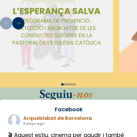
Seguiu
-nos
Facebook
Arquebisbat de Barcelona
5 days ago
🎬 Aquest estiu, cinema per gaudir i també