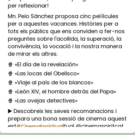
per reflexionar!
Mn. Peio Sánchez proposa cinc pel·lícules
per a aquestes vacances. Històries per a
tots els públics que ens conviden a fer-nos
preguntes sobre l'acollida, la superació, la
convivència, la vocació i la nostra manera
de mirar els altres.
🍿 «El día de la revelación»
🍿 «Las locas del Obelisco»
🍿 «Viaje al país de los blancos»
🍿 «León XIV, el hombre detrás del Papa»
🍿 «Las ovejas detectives»
▶️ Descobreix les seves recomanacions i
prepara una bona sessió de cinema aquest
est
itual @cinemaspiritcat
#CinemaEspiritual