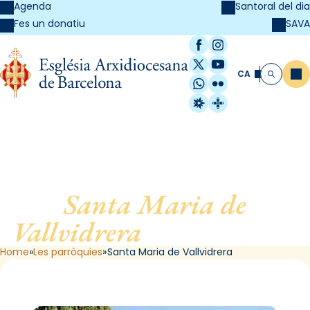
Agenda
Santoral del dia
SAVA
Fes un donatiu
Facebook
Instagram
X / Twitter
YouTube
CA
Me
Cerca
WhatsApp
Flickr
Radio Estel
Catalunya Cristi
Santa Maria de
Vallvidrera
, de Barcelona
Home
Les parròquies
Santa Maria de Vallvidrera