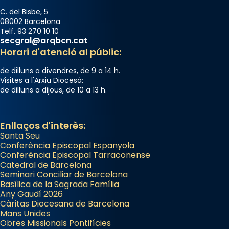
del temple amb les relíquies de les santes.
C. del Bisbe, 5
Des de 1985 hi participa també un grup de
08002 Barcelona
diablesses amb música i ball propis. Festa
Telf. 93 270 10 10
secgral@arqbcn.cat
gran a Mataró.
Horari d'atenció al públic:
«Si vols saber què és calor, ves per les
de dilluns a divendres, de 9 a 14 h.
Santes a Mataró»🥵.
Visites a l'Arxiu Diocesà:
de dilluns a dijous, de 10 a 13 h.
Photo
View on Facebook
·
Share
Enllaços d'interès:
Santa Seu
Conferència Episcopal Espanyola
Conferència Episcopal Tarraconense
Catedral de Barcelona
Seminari Conciliar de Barcelona
Basílica de la Sagrada Família
Any Gaudí 2026
Càritas Diocesana de Barcelona
Mans Unides
Obres Missionals Pontifícies