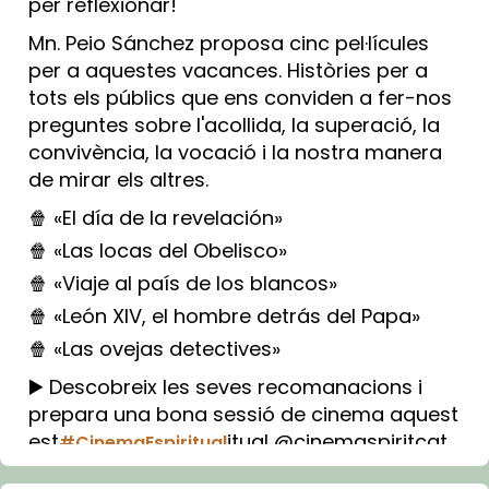
per reflexionar!
Mn. Peio Sánchez proposa cinc pel·lícules
per a aquestes vacances. Històries per a
tots els públics que ens conviden a fer-nos
preguntes sobre l'acollida, la superació, la
convivència, la vocació i la nostra manera
de mirar els altres.
🍿 «El día de la revelación»
🍿 «Las locas del Obelisco»
🍿 «Viaje al país de los blancos»
🍿 «León XIV, el hombre detrás del Papa»
🍿 «Las ovejas detectives»
▶️ Descobreix les seves recomanacions i
prepara una bona sessió de cinema aquest
est
itual @cinemaspiritcat
#CinemaEspiritual
Imatge: Generada amb IA (OpenAI)