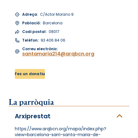
Adreça:
C/Actor Morano 9
Població:
Barcelona
Codi postal:
08017
Telèfon:
93 406 84 06
Correu electrònic:
santamaria214@arqbcn.org
Fes un donatiu
La parròquia
Arxiprestat
https://www.arqbcn.org/mapa/index.php?
view=barcelona-sarri-santa-maria-de-