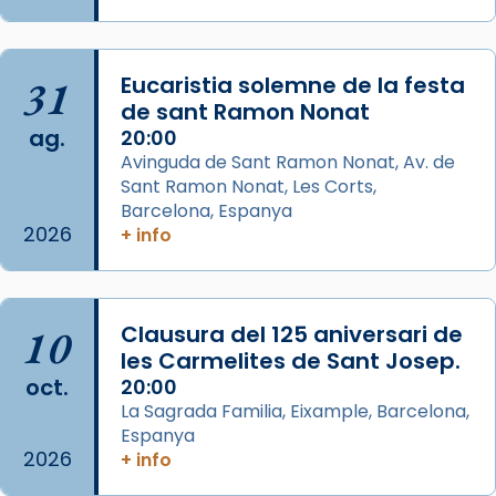
Aquest dilluns, 27 de juliol, ha tingut lloc la
missa d’acció de gràcies en agraïment al
31
Eucaristia solemne de la festa
comitè organitzador de la visita apostòlica
de sant Ramon Nonat
del Sant Pare Lleó XIV a Barcelona, i als
ag.
20:00
col·laboradors, a la Catedral de Barcelona.
Avinguda de Sant Ramon Nonat, Av. de
L’arquebisbe de Barcelona, el cardenal Joan
Sant Ramon Nonat, Les Corts,
Josep Omella, ha presidit la missa i l’ha
Barcelona, Espanya
2026
+ info
concelebrat el bisbe auxiliar de Barcelona,
Mons. David Abadías.
📸 Dr. G. Simón
10
Clausura del 125 aniversari de
Photo
les Carmelites de Sant Josep.
View on Facebook
·
Share
oct.
20:00
La Sagrada Familia, Eixample, Barcelona,
Espanya
Arquebisbat de Barcelona
2026
2 weeks ago
+ info