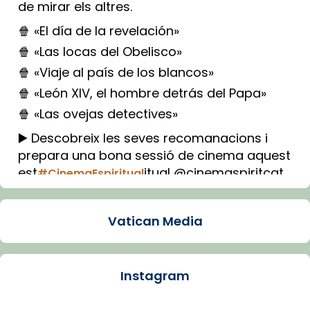
de mirar els altres.
🍿 «El día de la revelación»
🍿 «Las locas del Obelisco»
🍿 «Viaje al país de los blancos»
🍿 «León XIV, el hombre detrás del Papa»
🍿 «Las ovejas detectives»
▶️ Descobreix les seves recomanacions i
prepara una bona sessió de cinema aquest
est
itual @cinemaspiritcat
#CinemaEspiritual
Imatge: Generada amb IA (OpenAI)
Video
Vatican Media
View on Facebook
·
Share
Instagram
Arquebisbat de Barcelona
1 week ago