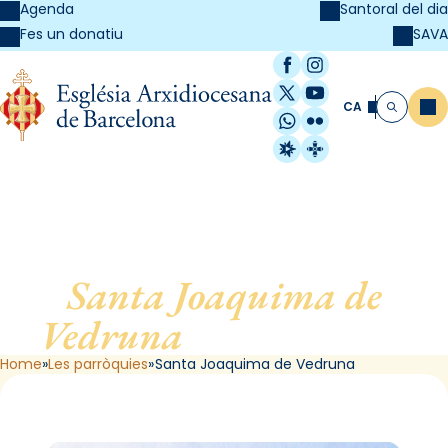
Agenda
Santoral del dia
SAVA
Fes un donatiu
Facebook
Instagram
X / Twitter
YouTube
CA
Me
Cerca
WhatsApp
Flickr
Radio Estel
Catalunya Cristi
Santa Joaquima de
Vedruna
, de Barcelona
Home
Les parròquies
Santa Joaquima de Vedruna