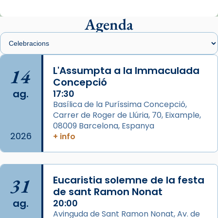
Mons. Sergi Gordo, bisbe de Tortosa, ha
presidit aquest 27 de juliol la missa de Les
Agenda
Santes de Mataró.
🔗
tinyurl.com/cvu5jmbk
📸 J. Merino
14
L'Assumpta a la Immaculada
Concepció
Photo
ag.
17:30
View on Facebook
·
Share
Basílica de la Puríssima Concepció,
Carrer de Roger de Llúria, 70, Eixample,
Arquebisbat de Barcelona
is at Catedral
08009 Barcelona, Espanya
de Barcelona.
2026
+ info
2 weeks ago
Aquest dilluns, 27 de juliol, ha tingut lloc la
missa d’acció de gràcies en agraïment al
31
Eucaristia solemne de la festa
comitè organitzador de la visita apostòlica
de sant Ramon Nonat
del Sant Pare Lleó XIV a Barcelona, i als
ag.
20:00
col·laboradors, a la Catedral de Barcelona.
Avinguda de Sant Ramon Nonat, Av. de