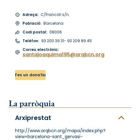
Adreça:
C/Francolí s/n
Població:
Barcelona
Codi postal:
08006
Telèfon:
93 200 39 31- 93 209 89 45
Correu electrònic:
santajoaquima195@arqbcn.org
Fes un donatiu
La parròquia
Arxiprestat
http://www.arqbcn.org/mapa/index.php?
view=barcelona-sant_gervasi-