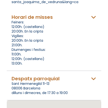
santa_joaquima_de_vedruna&lang=ca
Horari de misses
Feiners:
12:00h. (castellano)
20:00h. En la cripta
Vigílies:
20:00h. En la cripta
21:00h.
Diumenges i festius:
11:00h.
12:00h. (castellano)
13:00h.
Despatx parroquial
Sant Hermenegild 11-13
08006 Barcelona
dilluns i dimecres, de 17:30 a 19:00