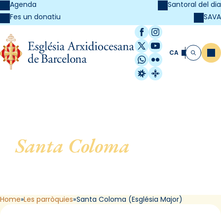
Agenda
Santoral del dia
SAVA
Fes un donatiu
Facebook
Instagram
X / Twitter
YouTube
CA
Me
Cerca
WhatsApp
Flickr
Radio Estel
Catalunya Cristi
Santa Coloma
, de Santa
Coloma de Gramenet
(Església Major)
Home
Les parròquies
Santa Coloma (Església Major)