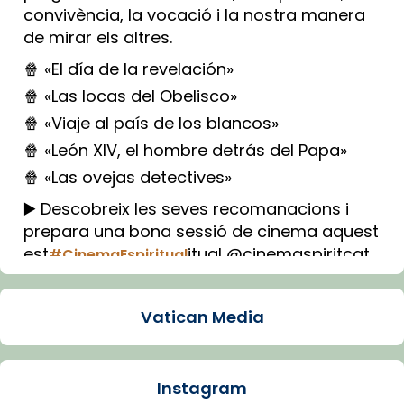
convivència, la vocació i la nostra manera
de mirar els altres.
🍿 «El día de la revelación»
🍿 «Las locas del Obelisco»
🍿 «Viaje al país de los blancos»
🍿 «León XIV, el hombre detrás del Papa»
🍿 «Las ovejas detectives»
▶️ Descobreix les seves recomanacions i
prepara una bona sessió de cinema aquest
est
itual @cinemaspiritcat
#CinemaEspiritual
Imatge: Generada amb IA (OpenAI)
Video
Vatican Media
View on Facebook
·
Share
Instagram
Arquebisbat de Barcelona