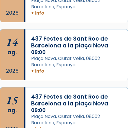
Plaça Nova, Ciutat Vella, 08002
col·laboradors, a la Catedral de Barcelona.
Barcelona, Espanya
L’arquebisbe de Barcelona, el cardenal Joan
2026
+ info
Josep Omella, ha presidit la missa i l’ha
concelebrat el bisbe auxiliar de Barcelona,
Mons. David Abadías.
14
437 Festes de Sant Roc de
📸 Dr. G. Simón
Barcelona a la plaça Nova
ag.
09:00
Photo
Plaça Nova, Ciutat Vella, 08002
View on Facebook
·
Share
Barcelona, Espanya
2026
+ info
Arquebisbat de Barcelona
2 weeks ago
Memòria de les santes Juliana i
15
437 Festes de Sant Roc de
Semproniana, verges i màrtirs.
Barcelona a la plaça Nova
ag.
09:00
Acompanyant la història de sant Cugat, a
Plaça Nova, Ciutat Vella, 08002
partir de l’Edat Mitjana sorgeix la tradició
Barcelona, Espanya
que les santes Juliana (“relatiu a Júlia”) i