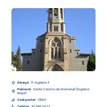
Adreça:
Pl. Església 3
Població:
Santa Coloma de Gramenet (Església
Major)
Codi postal:
08921
Telèfon:
93 386 09 02