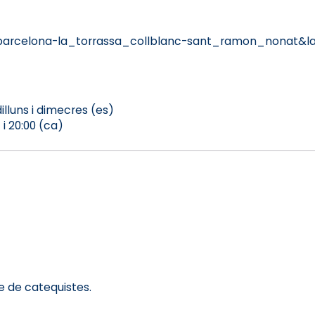
barcelona-la_torrassa_collblanc-sant_ramon_nonat&l
 dilluns i dimecres (es)
 i 20:00 (ca)
 de catequistes.