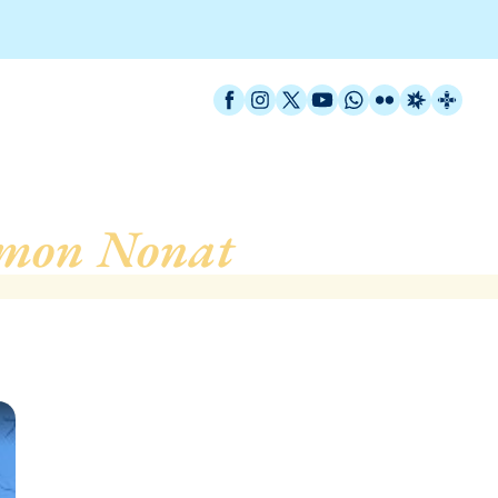
Facebook
Instagram
X / Twitter
YouTube
WhatsApp
Flickr
Radio Est
Catal
mon Nonat
, de Barcelo