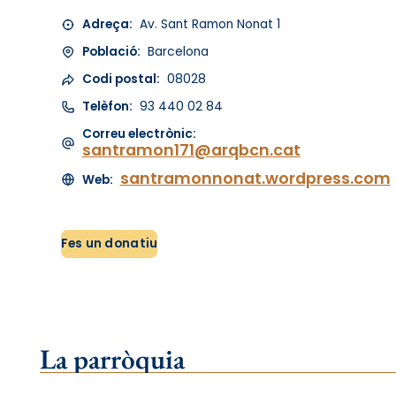
Adreça:
Av. Sant Ramon Nonat 1
Població:
Barcelona
Codi postal:
08028
Telèfon:
93 440 02 84
Correu electrònic:
santramon171@arqbcn.cat
santramonnonat.wordpress.com
Web:
Fes un donatiu
La parròquia