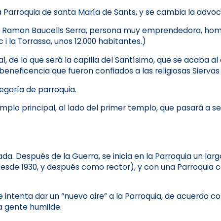
cha Parroquia de santa María de Sants, y se cambia la adv
r. Ramon Baucells Serra, persona muy emprendedora, homb
la Torrassa, unos 12.000 habitantes.)
al, de lo que será la capilla del Santísimo, que se acaba a
beneficencia que fueron confiados a las religiosas Sierva
egoría de parroquia.
templo principal, al lado del primer templo, que pasará a ser
uemada. Después de la Guerra, se inicia en la Parroquia un l
 desde 1930, y después como rector), y con una Parroquia
intenta dar un “nuevo aire” a la Parroquia, de acuerdo con 
a gente humilde.