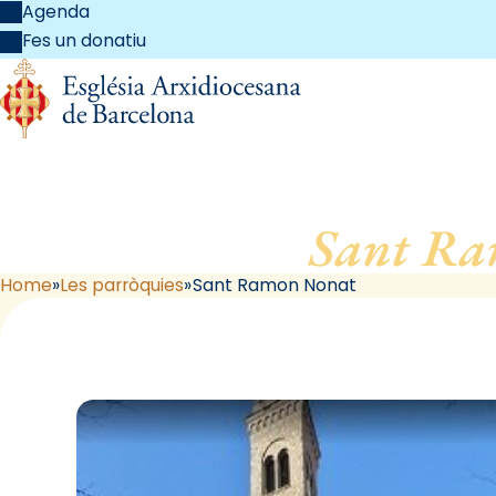
Agenda
Fes un donatiu
Sant Ra
Home
Les parròquies
Sant Ramon Nonat