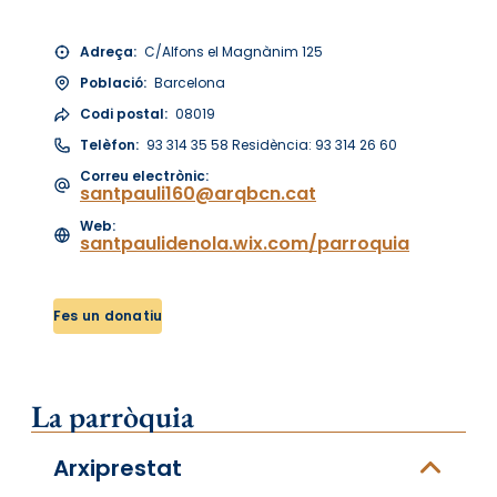
Adreça:
C/Alfons el Magnànim 125
Població:
Barcelona
Codi postal:
08019
Telèfon:
93 314 35 58 Residència: 93 314 26 60
Correu electrònic:
santpauli160@arqbcn.cat
Web:
santpaulidenola.wix.com/parroquia
Fes un donatiu
La parròquia
Arxiprestat