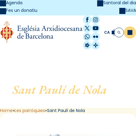
Agenda
Santoral del dia
SAVA
Fes un donatiu
Facebook
Instagram
X / Twitter
YouTube
CA
Me
Cerca
WhatsApp
Flickr
Radio Estel
Catalunya Cristi
Sant Paulí de Nola
, de
Barcelona
Home
Les parròquies
Sant Paulí de Nola