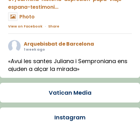
espana-testimoni...
Photo
View on Facebook
·
Share
Arquebisbat de Barcelona
1 week ago
«Avui les santes Juliana i Semproniana ens
ajuden a alçar la mirada»
Mons. Sergi Gordo, bisbe de Tortosa, ha
presidit aquest 27 de juliol la missa de Les
Vatican Media
Santes de Mataró.
🔗
tinyurl.com/cvu5jmbk
📸 J. Merino
Instagram
Photo
View on Facebook
·
Share