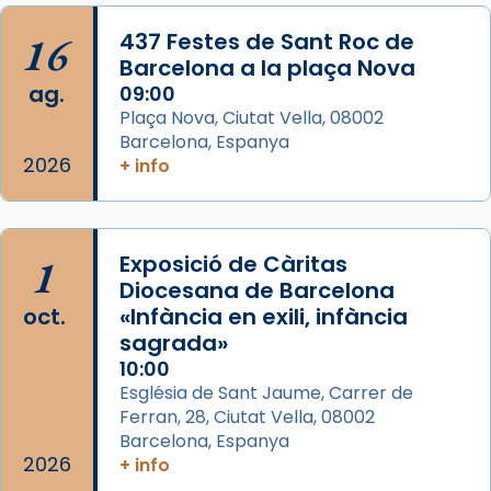
acompanyava més de prop Jesús.
16
437 Festes de Sant Roc de
Segons el llibre dels Fets (12,2) fou el primer
Barcelona a la plaça Nova
apòstol màrtir, decapitat a Jerusalem per
ag.
09:00
Herodes Agripa (vers l'any 44).
Plaça Nova, Ciutat Vella, 08002
Patró de Galícia, després de les invasions
Barcelona, Espanya
2026
+ info
musulmanes fou venerat com a patró dels
Regnes castellans i més tard de tota
Espanya.
El seu sepulcre a Compostela fou un gran
1
Exposició de Càritas
centre de peregrinacions medievals de tot
Diocesana de Barcelona
oct.
«Infància en exili, infància
el món cristià, després de Roma i terra
sagrada»
Santa.
10:00
«A Raïms de Sant Jaume, raïms aigualits;
Església de Sant Jaume, Carrer de
raïms de setembre te'n llepes els dits»,
Ferran, 28, Ciutat Vella, 08002
segons una dita popular.
Barcelona, Espanya
2026
+ info
Photo