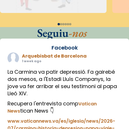
Seguiu
-nos
Facebook
Arquebisbat de Barcelona
1 week ago
La Carmina va patir depressió. Fa gairebé
dos mesos, a l'Estadi Lluís Companys, la
jove va fer arribar el seu testimoni al papa
Lleó XIV.
Recupera l'entrevista comp
Vatican
tican News 👇
News
www.vaticannews.va/es/iglesia/news/2026-
07/carmina-historia-depresion-papa-viaje-