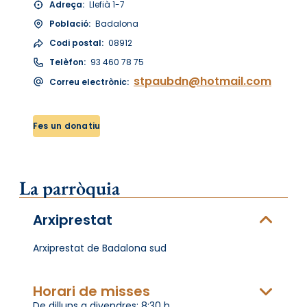
Adreça:
Llefià 1-7
Població:
Badalona
Codi postal:
08912
Telèfon:
93 460 78 75
stpaubdn@hotmail.com
Correu electrònic:
Fes un donatiu
La parròquia
Arxiprestat
Arxiprestat de Badalona sud
Horari de misses
De dilluns a divendres: 8:30 h