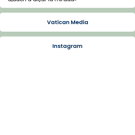
Mons. Sergi Gordo, bisbe de Tortosa, ha
presidit aquest 27 de juliol la missa de Les
Vatican Media
Santes de Mataró.
🔗
tinyurl.com/cvu5jmbk
📸 J. Merino
Instagram
Photo
View on Facebook
·
Share
Arquebisbat de Barcelona
is at Catedral
de Barcelona.
1 week ago
Aquest dilluns, 27 de juliol, ha tingut lloc la
missa d’acció de gràcies en agraïment al
comitè organitzador de la visita apostòlica
del Sant Pare Lleó XIV a Barcelona, i als
col·laboradors, a la Catedral de Barcelona.