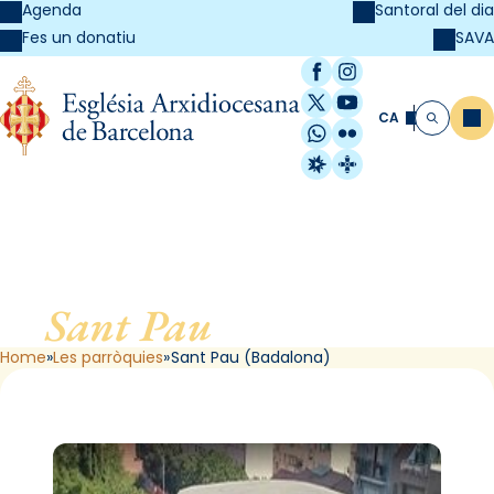
Agenda
Santoral del dia
SAVA
Fes un donatiu
Facebook
Instagram
X / Twitter
YouTube
CA
Me
Cerca
WhatsApp
Flickr
Radio Estel
Catalunya Cristi
Sant Pau
, de Badalona
Home
Les parròquies
Sant Pau (Badalona)