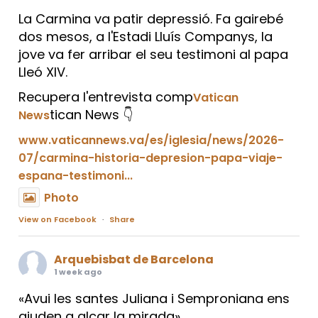
La Carmina va patir depressió. Fa gairebé
dos mesos, a l'Estadi Lluís Companys, la
jove va fer arribar el seu testimoni al papa
Lleó XIV.
Recupera l'entrevista comp
Vatican
tican News 👇
News
www.vaticannews.va/es/iglesia/news/2026-
07/carmina-historia-depresion-papa-viaje-
espana-testimoni...
Photo
View on Facebook
·
Share
Arquebisbat de Barcelona
1 week ago
«Avui les santes Juliana i Semproniana ens
ajuden a alçar la mirada»