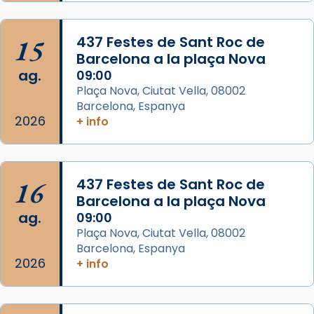
Santes a Mataró»🥵.
Photo
15
437 Festes de Sant Roc de
View on Facebook
·
Share
Barcelona a la plaça Nova
ag.
09:00
Arquebisbat de Barcelona
Plaça Nova, Ciutat Vella, 08002
2 weeks ago
Barcelona, Espanya
2026
+ info
Jaume, fill de Zebedeu, és juntament amb el
seu germà Joan i Pere un dels que
acompanyava més de prop Jesús.
16
437 Festes de Sant Roc de
Segons el llibre dels Fets (12,2) fou el primer
Barcelona a la plaça Nova
apòstol màrtir, decapitat a Jerusalem per
ag.
09:00
Herodes Agripa (vers l'any 44).
Plaça Nova, Ciutat Vella, 08002
Patró de Galícia, després de les invasions
Barcelona, Espanya
2026
+ info
musulmanes fou venerat com a patró dels
Regnes castellans i més tard de tota
Espanya.