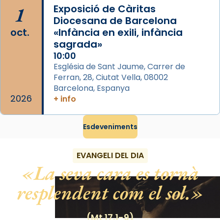
El seu sepulcre a Compostela fou un gran
1
Exposició de Càritas
centre de peregrinacions medievals de tot
Diocesana de Barcelona
oct.
«Infància en exili, infància
el món cristià, després de Roma i terra
sagrada»
Santa.
10:00
«A Raïms de Sant Jaume, raïms aigualits;
Església de Sant Jaume, Carrer de
raïms de setembre te'n llepes els dits»,
Ferran, 28, Ciutat Vella, 08002
segons una dita popular.
Barcelona, Espanya
2026
+ info
Photo
View on Facebook
·
Share
Esdeveniments
EVANGELI DEL DIA
La seva cara es tornà
resplendent com el sol.
(Mt 17,1-9)