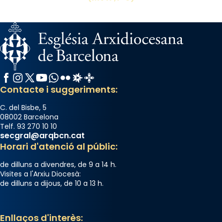
Facebook
Instagram
X / Twitter
YouTube
WhatsApp
Flickr
Radio Estel
Catalunya Cristiana
Contacte i suggeriments:
C. del Bisbe, 5
08002 Barcelona
Telf. 93 270 10 10
secgral@arqbcn.cat
Horari d'atenció al públic:
de dilluns a divendres, de 9 a 14 h.
Visites a l'Arxiu Diocesà:
de dilluns a dijous, de 10 a 13 h.
Enllaços d'interès: