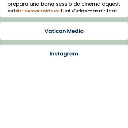
prepara una bona sessió de cinema aquest
est
itual @cinemaspiritcat
#CinemaEspiritual
Imatge: Generada amb IA (OpenAI)
Video
Vatican Media
View on Facebook
·
Share
Instagram
Arquebisbat de Barcelona
2 weeks ago
La Carmina va patir depressió. Fa gairebé
dos mesos, a l'Estadi Lluís Companys, la
jove va fer arribar el seu testimoni al papa
Lleó XIV.
Recupera l'entrevista comp
Vatican
tican News 👇
News
www.vaticannews.va/es/iglesia/news/2026-
07/carmina-historia-depresion-papa-viaje-