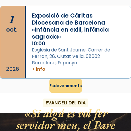
pontifici, amb orquestra i cor, i té una
duració aproximada de tres hores. Després,
1
Exposició de Càritas
processó (recuperada el 1972) al voltant
Diocesana de Barcelona
del temple amb les relíquies de les santes.
oct.
«Infància en exili, infància
Des de 1985 hi participa també un grup de
sagrada»
diablesses amb música i ball propis. Festa
10:00
gran a Mataró.
Església de Sant Jaume, Carrer de
Ferran, 28, Ciutat Vella, 08002
«Si vols saber què és calor, ves per les
Barcelona, Espanya
Santes a Mataró»🥵.
2026
+ info
Photo
Esdeveniments
View on Facebook
·
Share
EVANGELI DEL DIA
Si algú es vol fer
servidor meu, el Pare