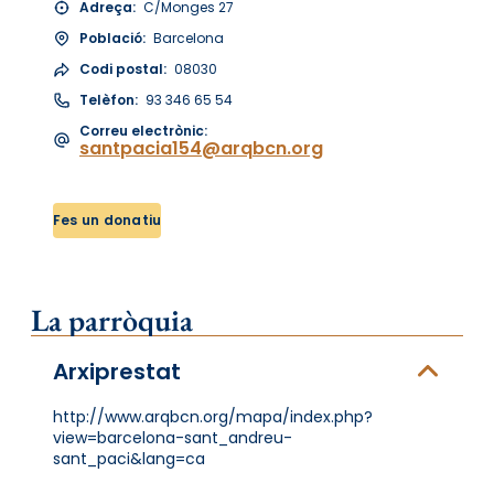
Adreça:
C/Monges 27
Població:
Barcelona
Codi postal:
08030
Telèfon:
93 346 65 54
Correu electrònic:
santpacia154@arqbcn.org
Fes un donatiu
La parròquia
Arxiprestat
http://www.arqbcn.org/mapa/index.php?
view=barcelona-sant_andreu-
sant_paci&lang=ca