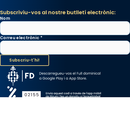
Subscriviu-vos al nostre butlletí electrònic:
Nom
Correu electrònic
*
Avís Legal
Protecció de Dades
Política de Cookies
Canal de denúncia
Copyright 2026 ©ARQUEBISBAT DE BARCELONA, tots els drets