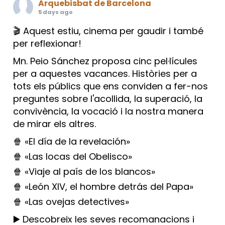
Arquebisbat de Barcelona
5 days ago
🎬 Aquest estiu, cinema per gaudir i també
per reflexionar!
Mn. Peio Sánchez proposa cinc pel·lícules
per a aquestes vacances. Històries per a
tots els públics que ens conviden a fer-nos
preguntes sobre l'acollida, la superació, la
convivència, la vocació i la nostra manera
de mirar els altres.
🍿 «El día de la revelación»
🍿 «Las locas del Obelisco»
🍿 «Viaje al país de los blancos»
🍿 «León XIV, el hombre detrás del Papa»
🍿 «Las ovejas detectives»
▶️ Descobreix les seves recomanacions i