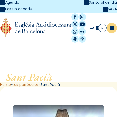
Agenda
Santoral del dia
SAVA
Fes un donatiu
Facebook
Instagram
X / Twitter
YouTube
CA
Me
Cerca
WhatsApp
Flickr
Radio Estel
Catalunya Cristi
Sant Pacià
, de Barcelona
Home
Les parròquies
Sant Pacià