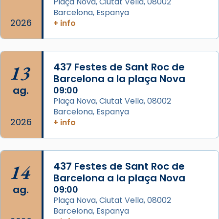
Plaça Nova, Ciutat Vella, 08002
Barcelona, Espanya
Arquebisbat de Barcelona
2026
is at Catedral
+ info
de Barcelona.
2 weeks ago
Aquest dilluns, 27 de juliol, ha tingut lloc la
13
437 Festes de Sant Roc de
missa d’acció de gràcies en agraïment al
Barcelona a la plaça Nova
comitè organitzador de la visita apostòlica
ag.
09:00
del Sant Pare Lleó XIV a Barcelona, i als
Plaça Nova, Ciutat Vella, 08002
col·laboradors, a la Catedral de Barcelona.
Barcelona, Espanya
L’arquebisbe de Barcelona, el cardenal Joan
2026
+ info
Josep Omella, ha presidit la missa i l’ha
concelebrat el bisbe auxiliar de Barcelona,
Mons. David Abadías.
14
437 Festes de Sant Roc de
📸 Dr. G. Simón
Barcelona a la plaça Nova
ag.
09:00
Photo
Plaça Nova, Ciutat Vella, 08002
View on Facebook
·
Share
Barcelona, Espanya