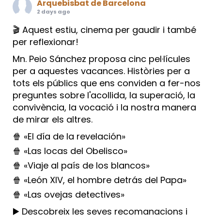
Arquebisbat de Barcelona
2 days ago
🎬 Aquest estiu, cinema per gaudir i també
per reflexionar!
Mn. Peio Sánchez proposa cinc pel·lícules
per a aquestes vacances. Històries per a
tots els públics que ens conviden a fer-nos
preguntes sobre l'acollida, la superació, la
convivència, la vocació i la nostra manera
de mirar els altres.
🍿 «El día de la revelación»
🍿 «Las locas del Obelisco»
🍿 «Viaje al país de los blancos»
🍿 «León XIV, el hombre detrás del Papa»
🍿 «Las ovejas detectives»
▶️ Descobreix les seves recomanacions i