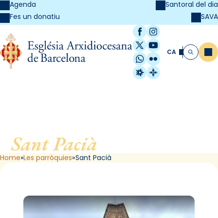
Agenda
Santoral del dia
SAVA
Fes un donatiu
Facebook
Instagram
X / Twitter
YouTube
CA
Me
Cerca
WhatsApp
Flickr
Radio Estel
Catalunya Cristi
Sant Pacià
, de Barcelona
Home
Les parròquies
Sant Pacià