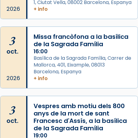
1, Ciutat Vella, 08002 Barcelona, Espanya
2026
Arquebisbat de Barcelona
+ info
2 weeks ago
Memòria de les santes Juliana i
Semproniana, verges i màrtirs.
3
Missa francòfona a la basílica
de la Sagrada Família
Acompanyant la història de sant Cugat, a
oct.
16:00
partir de l’Edat Mitjana sorgeix la tradició
Basílica de la Sagrada Família, Carrer de
que les santes Juliana (“relatiu a Júlia”) i
Mallorca, 401, Eixample, 08013
Semproniana (“relatiu a Semprònia =
Barcelona, Espanya
eterna”) són deixebles seves. I l’any 1667, el
2026
+ info
frare Joan Gaspar Roig, afirma en una obra
que les santes són filles de l’antiga Iluro.
Mataró en reivindicarà les relíquies fins que
3
Vespres amb motiu dels 800
les aconseguirà el 1772. L’ofici que es canta
anys de la mort de sant
a la “Missa de les Santes” (“Missa de
oct.
Francesc d'Assís, a la basílica
Glòria”) fou composta el 1848 per Mn.
de la Sagrada Família
Manuel Blanch, amb aire d’òpera
19:00
italianitzant; s’interpreta per privilegi