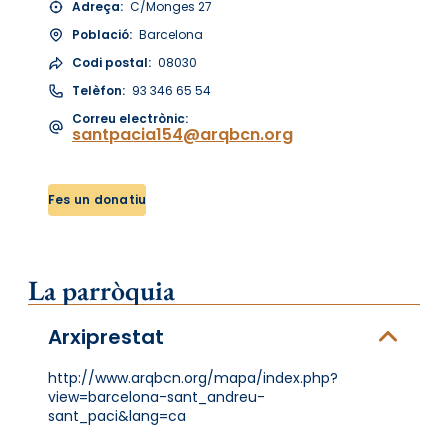
Adreça:
C/Monges 27
Població:
Barcelona
Codi postal:
08030
Telèfon:
93 346 65 54
Correu electrònic:
santpacia154@arqbcn.org
Fes un donatiu
La parròquia
Arxiprestat
http://www.arqbcn.org/mapa/index.php?
view=barcelona-sant_andreu-
sant_paci&lang=ca