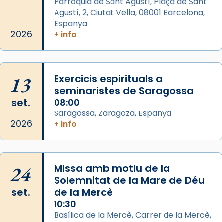
Parròquia de Sant Agustí, Plaça de Sant
Agustí, 2, Ciutat Vella, 08001 Barcelona,
Arquebisbat de Barcelona
is at Catedral
Espanya
de Barcelona.
2026
+ info
2 weeks ago
Aquest dilluns, 27 de juliol, ha tingut lloc la
missa d’acció de gràcies en agraïment al
13
Exercicis espirituals a
comitè organitzador de la visita apostòlica
seminaristes de Saragossa
del Sant Pare Lleó XIV a Barcelona, i als
set.
08:00
col·laboradors, a la Catedral de Barcelona.
Saragossa, Zaragoza, Espanya
L’arquebisbe de Barcelona, el cardenal Joan
2026
+ info
Josep Omella, ha presidit la missa i l’ha
concelebrat el bisbe auxiliar de Barcelona,
Mons. David Abadías.
24
Missa amb motiu de la
📸 Dr. G. Simón
Solemnitat de la Mare de Déu
set.
de la Mercè
Photo
10:30
View on Facebook
·
Share
Basílica de la Mercè, Carrer de la Mercè,