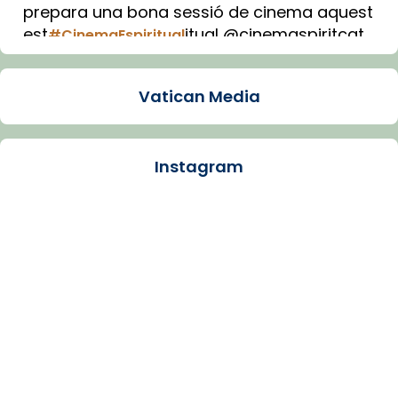
prepara una bona sessió de cinema aquest
est
itual @cinemaspiritcat
#CinemaEspiritual
Imatge: Generada amb IA (OpenAI)
Video
Vatican Media
View on Facebook
·
Share
Instagram
Arquebisbat de Barcelona
1 week ago
La Carmina va patir depressió. Fa gairebé
dos mesos, a l'Estadi Lluís Companys, la
jove va fer arribar el seu testimoni al papa
Lleó XIV.
Recupera l'entrevista comp
Vatican
tican News 👇
News
www.vaticannews.va/es/iglesia/news/2026-
07/carmina-historia-depresion-papa-viaje-