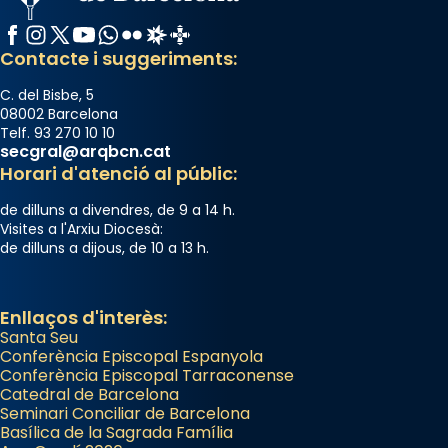
Facebook
Instagram
X / Twitter
YouTube
WhatsApp
Flickr
Radio Estel
Catalunya Cristiana
Contacte i suggeriments:
C. del Bisbe, 5
08002 Barcelona
Telf. 93 270 10 10
secgral@arqbcn.cat
Horari d'atenció al públic:
de dilluns a divendres, de 9 a 14 h.
Visites a l'Arxiu Diocesà:
de dilluns a dijous, de 10 a 13 h.
Enllaços d'interès:
Santa Seu
Conferència Episcopal Espanyola
Conferència Episcopal Tarraconense
Catedral de Barcelona
Seminari Conciliar de Barcelona
Basílica de la Sagrada Família