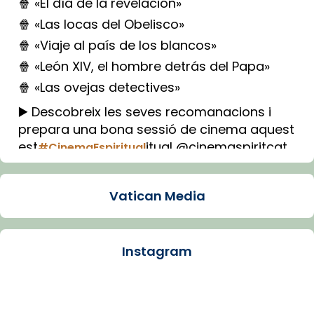
🍿 «El día de la revelación»
🍿 «Las locas del Obelisco»
🍿 «Viaje al país de los blancos»
🍿 «León XIV, el hombre detrás del Papa»
🍿 «Las ovejas detectives»
▶️ Descobreix les seves recomanacions i
prepara una bona sessió de cinema aquest
est
itual @cinemaspiritcat
#CinemaEspiritual
Imatge: Generada amb IA (OpenAI)
Video
Vatican Media
View on Facebook
·
Share
Instagram
Arquebisbat de Barcelona
1 week ago
La Carmina va patir depressió. Fa gairebé
dos mesos, a l'Estadi Lluís Companys, la