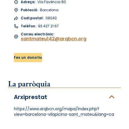
Adreça:
Via Favència 80
Població:
Barcelona
Codi postal:
08042
Telèfon:
93 427 21 67
Correu electrònic:
santmateu142@arqbcn.org
Fes un donatiu
La parròquia
Arxiprestat
https://www.arqbcn.org/mapa/index.php?
view=barcelona-vilapicina-sant_mateu&lang=ca