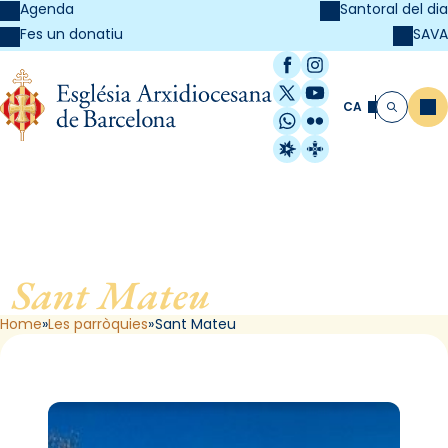
Agenda
Santoral del dia
SAVA
Fes un donatiu
Facebook
Instagram
X / Twitter
YouTube
CA
Me
Cerca
WhatsApp
Flickr
Radio Estel
Catalunya Cristi
Sant Mateu
, de Barcelona
Home
Les parròquies
Sant Mateu