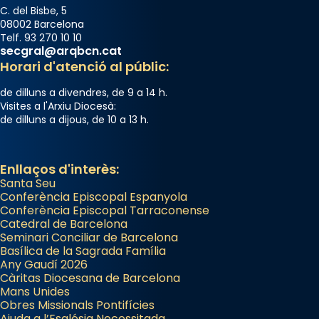
C. del Bisbe, 5
08002 Barcelona
Telf. 93 270 10 10
secgral@arqbcn.cat
Horari d'atenció al públic:
de dilluns a divendres, de 9 a 14 h.
Visites a l'Arxiu Diocesà:
de dilluns a dijous, de 10 a 13 h.
Enllaços d'interès:
Santa Seu
Conferència Episcopal Espanyola
Conferència Episcopal Tarraconense
Catedral de Barcelona
Seminari Conciliar de Barcelona
Basílica de la Sagrada Família
Any Gaudí 2026
Càritas Diocesana de Barcelona
Mans Unides
Obres Missionals Pontifícies
Ajuda a l’Església Necessitada