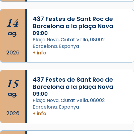
concelebrat el bisbe auxiliar de Barcelona,
Mons. David Abadías.
14
437 Festes de Sant Roc de
📸 Dr. G. Simón
Barcelona a la plaça Nova
ag.
09:00
Photo
Plaça Nova, Ciutat Vella, 08002
View on Facebook
·
Share
Barcelona, Espanya
2026
+ info
Arquebisbat de Barcelona
2 weeks ago
Memòria de les santes Juliana i
15
437 Festes de Sant Roc de
Semproniana, verges i màrtirs.
Barcelona a la plaça Nova
ag.
09:00
Acompanyant la història de sant Cugat, a
Plaça Nova, Ciutat Vella, 08002
partir de l’Edat Mitjana sorgeix la tradició
Barcelona, Espanya
que les santes Juliana (“relatiu a Júlia”) i
2026
+ info
Semproniana (“relatiu a Semprònia =
eterna”) són deixebles seves. I l’any 1667, el
frare Joan Gaspar Roig, afirma en una obra