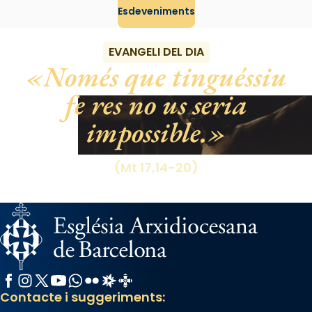
Esdeveniments
View on Facebook
·
Share
EVANGELI DEL DIA
Només que tinguéssiu
fe res no us seria
impossible.
(Mt 17,14-20)
Facebook
Instagram
X / Twitter
YouTube
WhatsApp
Flickr
Radio Estel
Catalunya Cristiana
Contacte i suggeriments: