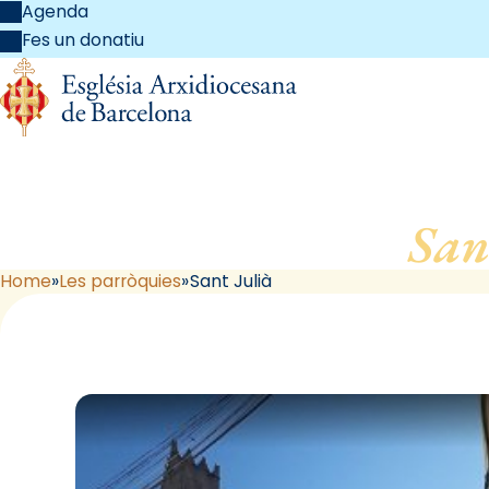
Agenda
Fes un donatiu
San
Home
Les parròquies
Sant Julià