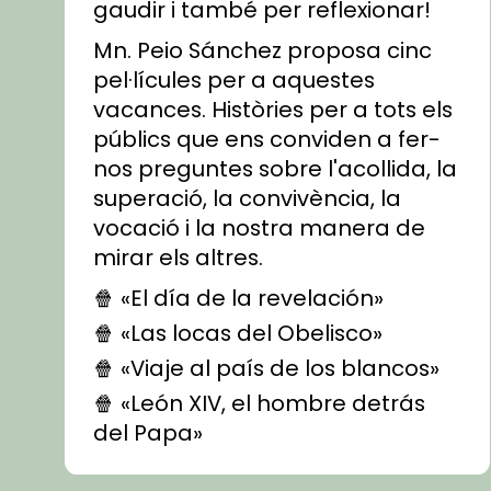
gaudir i també per reflexionar!
Mn. Peio Sánchez proposa cinc
pel·lícules per a aquestes
vacances. Històries per a tots els
públics que ens conviden a fer-
nos preguntes sobre l'acollida, la
superació, la convivència, la
vocació i la nostra manera de
mirar els altres.
🍿 «El día de la revelación»
🍿 «Las locas del Obelisco»
🍿 «Viaje al país de los blancos»
🍿 «León XIV, el hombre detrás
del Papa»
🍿 «Las ovejas detectives»