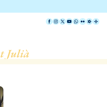
Facebook
Instagram
X / Twitter
YouTube
WhatsApp
Flickr
Radio Est
Catal
t Julià
, d’Argentona