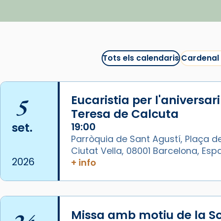
▶️ Descobreix les seves
recomanacions i prepara una
bona sessió de cinema aquest
est
itual
#CinemaEspiritual
Tots els calendaris
Cardenal
@cinemaspiritcat
Imatge: Generada amb IA
(OpenAI)
5
Eucaristia per l'aniversar
Video
Teresa de Calcuta
set.
19:00
View on Facebook
·
Share
Parròquia de Sant Agustí, Plaça de
Ciutat Vella, 08001 Barcelona, Es
Arquebisbat de Barcelona
2026
+ info
1 week ago
La Carmina va patir depressió.
Fa gairebé dos mesos, a l'Estadi
Lluís Companys, la jove va fer
Missa amb motiu de la So
arribar el seu testimoni al papa