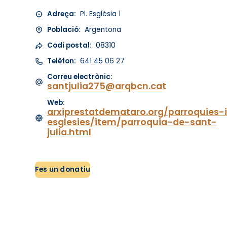
Adreça:
Pl. Església 1
Població:
Argentona
Codi postal:
08310
Telèfon:
641 45 06 27
Correu electrònic:
santjulia275@arqbcn.cat
Web:
arxiprestatdemataro.org/parroquies-
esglesies/item/parroquia-de-sant-
julia.html
Fes un donatiu