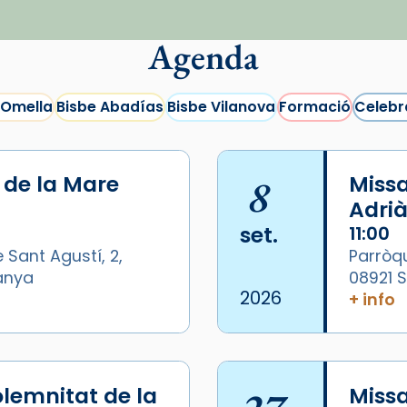
Agenda
 Omella
Bisbe Abadías
Bisbe Vilanova
Formació
Celebr
i de la Mare
8
Missa
Adrià
set.
11:00
 Sant Agustí, 2,
Parròqu
panya
08921 
2026
+ info
lemnitat de la
Miss