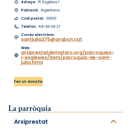
Adreça:
Pl. Església 1
Població:
Argentona
Codi postal:
08310
Telèfon:
641 45 06 27
Correu electrònic:
santjulia275@arqbcn.cat
Web:
arxiprestatdemataro.org/parroquies-
i-esglesies/item/parroquia-de-sant-
julia.html
Fes un donatiu
La parròquia
Arxiprestat