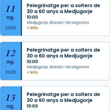
11
Pelegrinatge per a solters de
concelebrat el bisbe auxiliar de Barcelona,
30 a 60 anys a Medjugorje
Mons. David Abadías.
ag.
10:00
📸 Dr. G. Simón
Medjugorje, Bòsnia i Herzegovina
2026
+ info
Photo
View on Facebook
·
Share
12
Pelegrinatge per a solters de
Arquebisbat de Barcelona
2 weeks ago
30 a 60 anys a Medjugorje
ag.
10:00
Memòria de les santes Juliana i
Medjugorje, Bòsnia i Herzegovina
Semproniana, verges i màrtirs.
2026
+ info
Acompanyant la història de sant Cugat, a
partir de l’Edat Mitjana sorgeix la tradició
que les santes Juliana (“relatiu a Júlia”) i
13
Pelegrinatge per a solters de
Semproniana (“relatiu a Semprònia =
30 a 60 anys a Medjugorje
eterna”) són deixebles seves. I l’any 1667, el
ag.
10:00
frare Joan Gaspar Roig, afirma en una obra