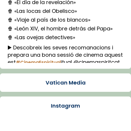
🍿 «El día de la revelación»
🍿 «Las locas del Obelisco»
🍿 «Viaje al país de los blancos»
🍿 «León XIV, el hombre detrás del Papa»
🍿 «Las ovejas detectives»
▶️ Descobreix les seves recomanacions i
prepara una bona sessió de cinema aquest
est
itual @cinemaspiritcat
#CinemaEspiritual
Imatge: Generada amb IA (OpenAI)
Video
Vatican Media
View on Facebook
·
Share
Instagram
Arquebisbat de Barcelona
1 week ago
La Carmina va patir depressió. Fa gairebé
dos mesos, a l'Estadi Lluís Companys, la