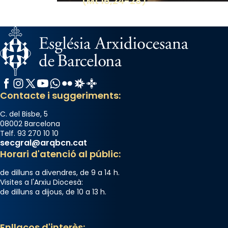
(Mt 16,24-28)
View on Facebook
·
Share
Facebook
Instagram
X / Twitter
YouTube
WhatsApp
Flickr
Radio Estel
Catalunya Cristiana
Contacte i suggeriments:
C. del Bisbe, 5
08002 Barcelona
Telf. 93 270 10 10
secgral@arqbcn.cat
Horari d'atenció al públic:
de dilluns a divendres, de 9 a 14 h.
Visites a l'Arxiu Diocesà:
de dilluns a dijous, de 10 a 13 h.
Enllaços d'interès: