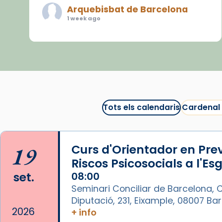
Arquebisbat de Barcelona
1 week ago
«Avui les santes Juliana i
Semproniana ens ajuden a alçar
la mirada»
Mons. Sergi Gordo, bisbe de
Tortosa, ha presidit aquest 27 de
juliol la missa de Les Santes de
Tots els calendaris
Cardenal
Mataró.
🔗
tinyurl.com/cvu5jmbk
19
Curs d'Orientador en Pre
📸 J. Merino
Riscos Psicosocials a l'Es
Photo
set.
08:00
Seminari Conciliar de Barcelona, C
View on Facebook
·
Share
Diputació, 231, Eixample, 08007 B
2026
+ info
Arquebisbat de Barcelona
is at