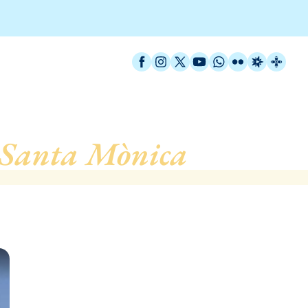
Facebook
Instagram
X / Twitter
YouTube
WhatsApp
Flickr
Radio Est
Catal
i Santa Mònica
, de Barc