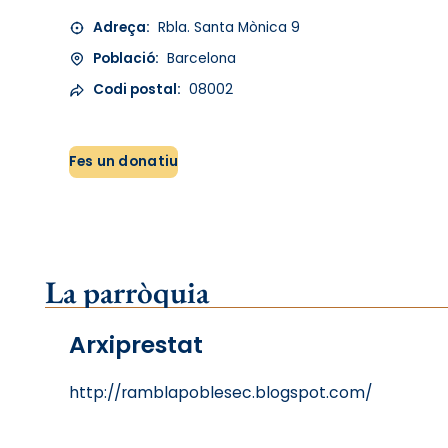
Adreça:
Rbla. Santa Mònica 9
Població:
Barcelona
Codi postal:
08002
Fes un donatiu
La parròquia
Arxiprestat
http://ramblapoblesec.blogspot.com/