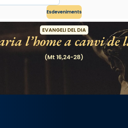
Esdeveniments
EVANGELI DEL DIA
ria l’home a canvi de l
(Mt 16,24-28)