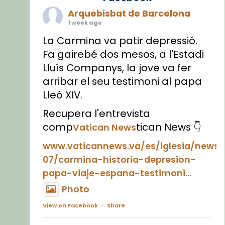
Arquebisbat de Barcelona
1 week ago
La Carmina va patir depressió.
Fa gairebé dos mesos, a l'Estadi
Lluís Companys, la jove va fer
arribar el seu testimoni al papa
Lleó XIV.
Recupera l'entrevista
comp
tican News 👇
Vatican News
www.vaticannews.va/es/iglesia/news
07/carmina-historia-depresion-
papa-viaje-espana-testimoni...
Photo
View on Facebook
·
Share