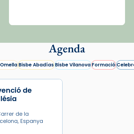
Agenda
 Omella
Bisbe Abadías
Bisbe Vilanova
Formació
Celebr
venció de
glésia
arrer de la
arcelona, Espanya