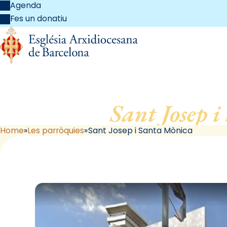
Agenda
Fes un donatiu
Sant Josep 
Home
Les parròquies
Sant Josep i Santa Mònica