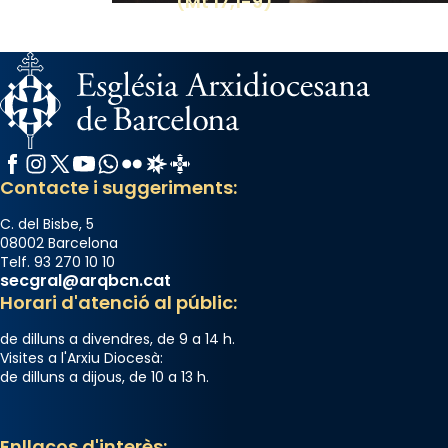
(Mt 17,1-9)
el món cristià, després de Roma i terra
Santa.
«A Raïms de Sant Jaume, raïms aigualits;
raïms de setembre te'n llepes els dits»,
segons una dita popular.
Photo
Facebook
Instagram
X / Twitter
YouTube
WhatsApp
Flickr
Radio Estel
Catalunya Cristiana
View on Facebook
·
Share
Contacte i suggeriments:
C. del Bisbe, 5
08002 Barcelona
Telf. 93 270 10 10
secgral@arqbcn.cat
Horari d'atenció al públic:
de dilluns a divendres, de 9 a 14 h.
Visites a l'Arxiu Diocesà:
de dilluns a dijous, de 10 a 13 h.
Enllaços d'interès: