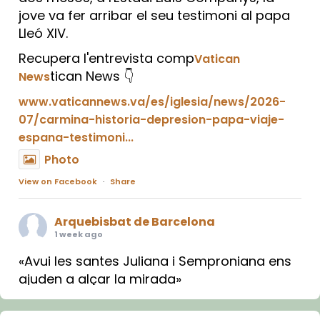
jove va fer arribar el seu testimoni al papa
Lleó XIV.
Recupera l'entrevista comp
Vatican
tican News 👇
News
www.vaticannews.va/es/iglesia/news/2026-
07/carmina-historia-depresion-papa-viaje-
espana-testimoni...
Photo
View on Facebook
·
Share
Arquebisbat de Barcelona
1 week ago
«Avui les santes Juliana i Semproniana ens
ajuden a alçar la mirada»
Mons. Sergi Gordo, bisbe de Tortosa, ha