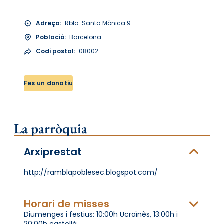
Adreça:
Rbla. Santa Mònica 9
Població:
Barcelona
Codi postal:
08002
Fes un donatiu
La parròquia
Arxiprestat
http://ramblapoblesec.blogspot.com/
Horari de misses
Diumenges i festius: 10:00h Ucraïnès, 13:00h i
20:00h castellà