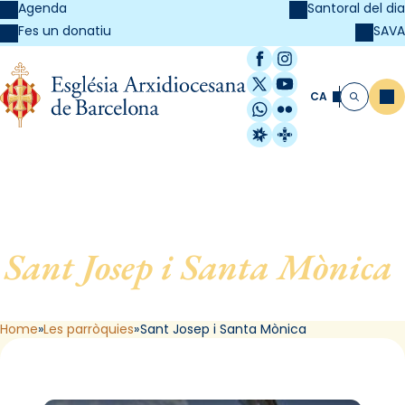
Agenda
Santoral del dia
SAVA
Fes un donatiu
Facebook
Instagram
X / Twitter
YouTube
CA
Me
Cerca
WhatsApp
Flickr
Radio Estel
Catalunya Cristi
Sant Josep i Santa Mònica
,
de Barcelona
Home
Les parròquies
Sant Josep i Santa Mònica