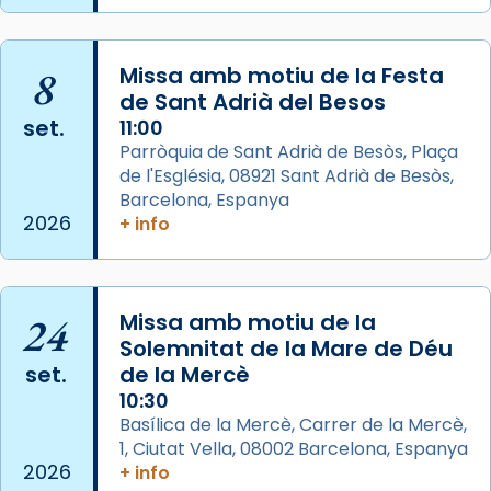
que les santes són filles de l’antiga Iluro.
Mataró en reivindicarà les relíquies fins que
les aconseguirà el 1772. L’ofici que es canta
8
Missa amb motiu de la Festa
de Sant Adrià del Besos
a la “Missa de les Santes” (“Missa de
set.
11:00
Glòria”) fou composta el 1848 per Mn.
Parròquia de Sant Adrià de Besòs, Plaça
Manuel Blanch, amb aire d’òpera
de l'Església, 08921 Sant Adrià de Besòs,
italianitzant; s’interpreta per privilegi
Barcelona, Espanya
pontifici, amb orquestra i cor, i té una
2026
+ info
duració aproximada de tres hores. Després,
processó (recuperada el 1972) al voltant
del temple amb les relíquies de les santes.
24
Des de 1985 hi participa també un grup de
Missa amb motiu de la
Solemnitat de la Mare de Déu
diablesses amb música i ball propis. Festa
set.
de la Mercè
gran a Mataró.
10:30
«Si vols saber què és calor, ves per les
Basílica de la Mercè, Carrer de la Mercè,
Santes a Mataró»🥵.
1, Ciutat Vella, 08002 Barcelona, Espanya
2026
+ info
Photo