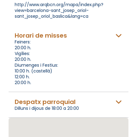
http://www.arqbcn.org/mapa/index.php?
view=barcelona-sant_josep_oriol-
sant_josep_oriol_baslica&lang=ca
Horari de misses
Feiners:
20:00 h.
Vigílies:
20:00 h.
Diumenges i Festius:
10:00 h. (castellà)
12:00 h.
20:00 h.
Despatx parroquial
Dilluns i dijous de 18:00 a 20:00