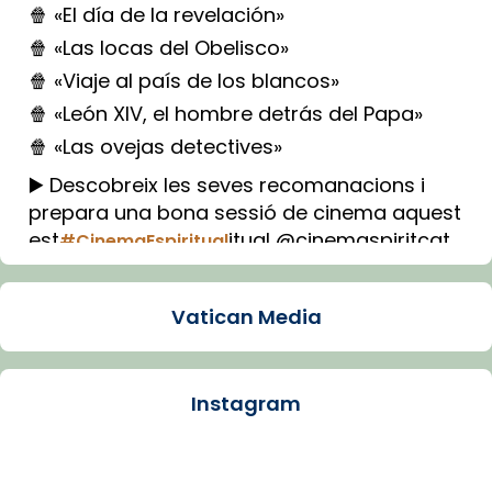
🍿 «El día de la revelación»
🍿 «Las locas del Obelisco»
🍿 «Viaje al país de los blancos»
🍿 «León XIV, el hombre detrás del Papa»
🍿 «Las ovejas detectives»
▶️ Descobreix les seves recomanacions i
prepara una bona sessió de cinema aquest
est
itual @cinemaspiritcat
#CinemaEspiritual
Imatge: Generada amb IA (OpenAI)
Video
Vatican Media
View on Facebook
·
Share
Instagram
Arquebisbat de Barcelona
1 week ago
La Carmina va patir depressió. Fa gairebé