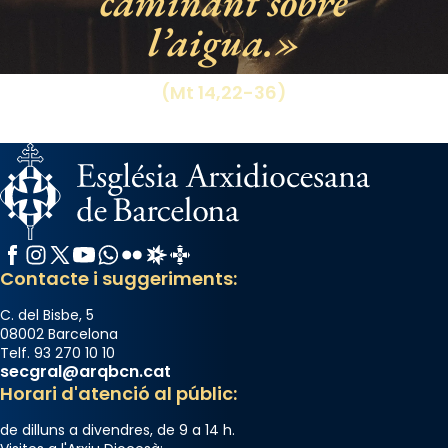
caminant sobre
l’aigua.
View on Facebook
·
Share
(Mt 14,22-36)
Facebook
Instagram
X / Twitter
YouTube
WhatsApp
Flickr
Radio Estel
Catalunya Cristiana
Contacte i suggeriments:
C. del Bisbe, 5
08002 Barcelona
Telf. 93 270 10 10
secgral@arqbcn.cat
Horari d'atenció al públic:
de dilluns a divendres, de 9 a 14 h.