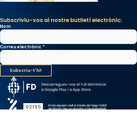
Subscriviu-vos al nostre butlletí electrònic:
Nom
Correu electrònic
*
Avís Legal
Protecció de Dades
Política de Cookies
Canal de denúncia