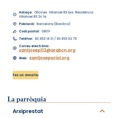
Adreça:
Oficines: Villarroel 83 bxs. Residència:
Villarroel 83 2n 1a
Població:
Barcelona (Basílica)
Codi postal:
08011
Telèfon:
93 453 14 01 / 93 453 62 75
Correu electrònic:
santjosep112@arqbcn.org
santjoseporiol.org
Web:
Fes un donatiu
La parròquia
Arxiprestat