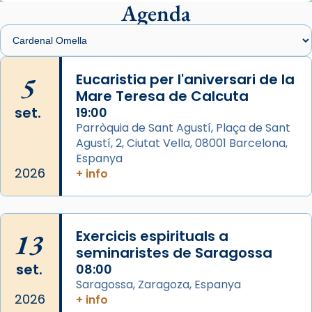
presidit aquest 27 de juliol la missa de Les
Agenda
Santes de Mataró.
🔗
tinyurl.com/cvu5jmbk
📸 J. Merino
5
Eucaristia per l'aniversari de la
Mare Teresa de Calcuta
Photo
set.
19:00
View on Facebook
·
Share
Parròquia de Sant Agustí, Plaça de Sant
Agustí, 2, Ciutat Vella, 08001 Barcelona,
Arquebisbat de Barcelona
is at Catedral
Espanya
de Barcelona.
2026
+ info
2 weeks ago
Aquest dilluns, 27 de juliol, ha tingut lloc la
missa d’acció de gràcies en agraïment al
13
Exercicis espirituals a
comitè organitzador de la visita apostòlica
seminaristes de Saragossa
del Sant Pare Lleó XIV a Barcelona, i als
set.
08:00
col·laboradors, a la Catedral de Barcelona.
Saragossa, Zaragoza, Espanya
L’arquebisbe de Barcelona, el cardenal Joan
2026
+ info