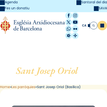
Agenda
Santoral del dia
SAVA
Fes un donatiu
Facebook
Instagram
X / Twitter
YouTube
CA
Me
Cerca
WhatsApp
Flickr
Radio Estel
Catalunya Cristi
Sant Josep Oriol
, de
Barcelona (Basílica)
Home
Les parròquies
Sant Josep Oriol (Basílica)