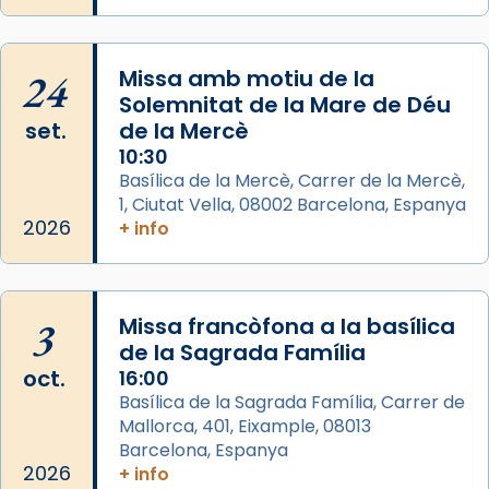
Josep Omella, ha presidit la missa i l’ha
concelebrat el bisbe auxiliar de Barcelona,
Mons. David Abadías.
24
Missa amb motiu de la
📸 Dr. G. Simón
Solemnitat de la Mare de Déu
set.
de la Mercè
Photo
10:30
View on Facebook
·
Share
Basílica de la Mercè, Carrer de la Mercè,
1, Ciutat Vella, 08002 Barcelona, Espanya
2026
Arquebisbat de Barcelona
+ info
2 weeks ago
Memòria de les santes Juliana i
Semproniana, verges i màrtirs.
3
Missa francòfona a la basílica
de la Sagrada Família
Acompanyant la història de sant Cugat, a
oct.
16:00
partir de l’Edat Mitjana sorgeix la tradició
Basílica de la Sagrada Família, Carrer de
que les santes Juliana (“relatiu a Júlia”) i
Mallorca, 401, Eixample, 08013
Semproniana (“relatiu a Semprònia =
Barcelona, Espanya
eterna”) són deixebles seves. I l’any 1667, el
2026
+ info