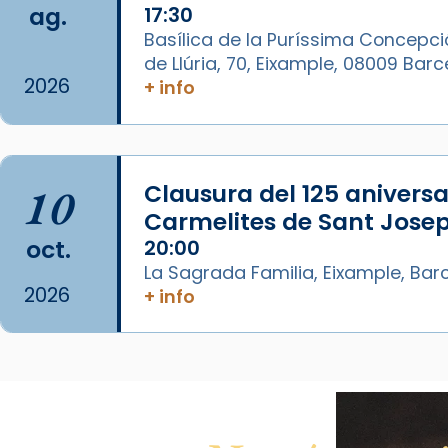
ag.
17:30
View on Facebook
·
Share
Basílica de la Puríssima Concepci
de Llúria, 70, Eixample, 08009 Bar
Arquebisbat de Barcelona
2026
+ info
1 week ago
La Carmina va patir depressió.
Fa gairebé dos mesos, a l'Estadi
Lluís Companys, la jove va fer
10
Clausura del 125 aniversar
arribar el seu testimoni al papa
Carmelites de Sant Josep
Lleó XIV.
oct.
20:00
Recupera l'entrevista
La Sagrada Familia, Eixample, Bar
2026
comp
tican News 👇
Vatican News
+ info
www.vaticannews.va/es/iglesia/news
07/carmina-historia-depresion-
papa-viaje-espana-testimoni...
Photo