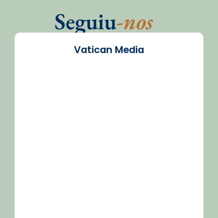
Seguiu
-nos
Vatican Media