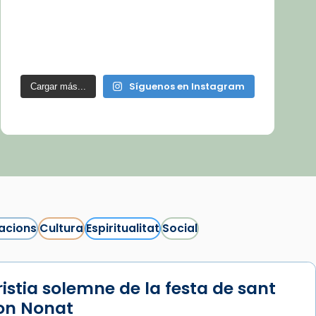
Síguenos en Instagram
Cargar más...
acions
Cultura
Espiritualitat
Social
istia solemne de la festa de sant
n Nonat