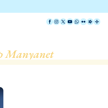
Facebook
Instagram
X / Twitter
YouTube
WhatsApp
Flickr
Radio Est
Catal
ep Manyanet
, de Barcelo