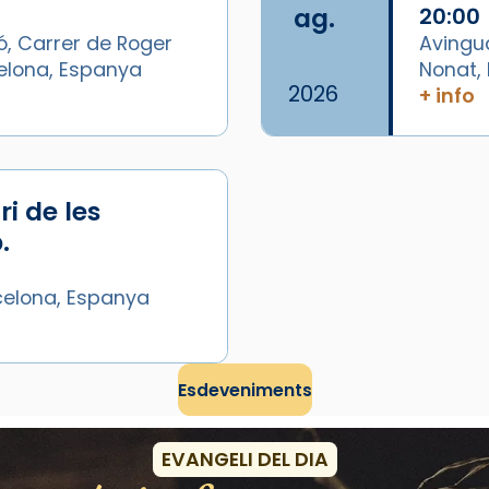
ag.
20:00
ó, Carrer de Roger
Avingu
celona, Espanya
Nonat, 
2026
+ info
i de les
.
celona, Espanya
/2026-
Esdeveniments
EVANGELI DEL DIA