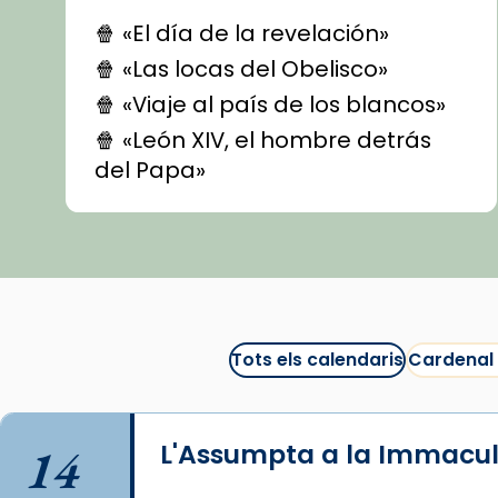
🍿 «El día de la revelación»
🍿 «Las locas del Obelisco»
🍿 «Viaje al país de los blancos»
🍿 «León XIV, el hombre detrás
del Papa»
🍿 «Las ovejas detectives»
▶️ Descobreix les seves
recomanacions i prepara una
bona sessió de cinema aquest
est
itual
#CinemaEspiritual
Tots els calendaris
Cardenal
@cinemaspiritcat
Imatge: Generada amb IA
(OpenAI)
14
L'Assumpta a la Immacu
Video