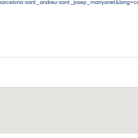
=barcelona-sant_andreu-sant_josep_manyanet&lang=c