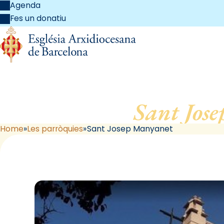
Agenda
Fes un donatiu
Sant Jos
Home
Les parròquies
Sant Josep Manyanet