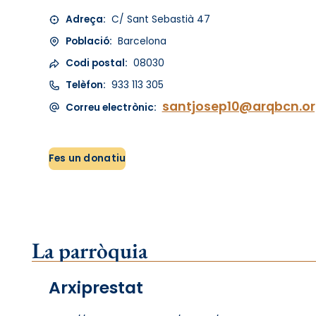
Adreça:
C/ Sant Sebastià 47
Població:
Barcelona
Codi postal:
08030
Telèfon:
933 113 305
santjosep10@arqbcn.o
Correu electrònic:
Fes un donatiu
La parròquia
Arxiprestat