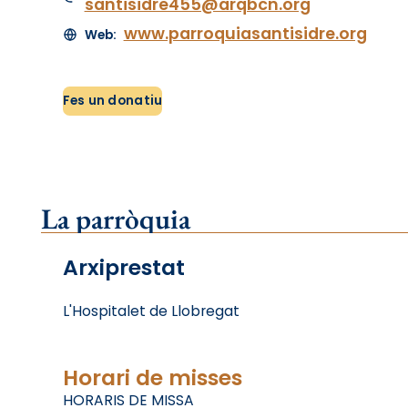
santisidre455@arqbcn.org
www.parroquiasantisidre.org
Web:
Fes un donatiu
La parròquia
Arxiprestat
L'Hospitalet de Llobregat
Horari de misses
HORARIS DE MISSA