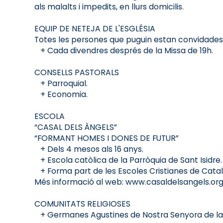
als malalts i impedits, en llurs domicilis.
EQUIP DE NETEJA DE L'ESGLÉSIA
Totes les persones que puguin estan convidades a
+ Cada divendres després de la Missa de 19h.
CONSELLS PASTORALS
+ Parroquial.
+ Economia.
ESCOLA
“CASAL DELS ÀNGELS”
“FORMANT HOMES I DONES DE FUTUR”
+ Dels 4 mesos als 16 anys.
+ Escola catòlica de la Parròquia de Sant Isidre.
+ Forma part de les Escoles Cristianes de Cata
Més informació al web: www.casaldelsangels.or
COMUNITATS RELIGIOSES
+ Germanes Agustines de Nostra Senyora de la