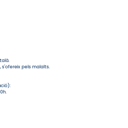
talà.
 s'ofereix pels malalts.
ció):
0h.