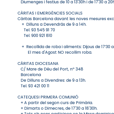
Diumenges i festius de 10 a 13'30h i de 17'30 a 20h
CÀRITAS I EMERGÈNCIES SOCIALS
Càritas Barcelona davant les noves mesures exce
+ Dilluns a Devendrás de 9 a 14h.
Tel. 93 545 91 70
Tel. 900 921 810
+ Recollida de roba i aliments: Dijous de 17’30 a 
El mes d'Agost NO recollim roba.
CÀRITAS DIOCESANA
C/ Mare de Déu del Port, nº 348
Barcelona
De Dilluns a Divendres: de 9 a 13h.
Tel. 93 421 00 11
CATEQUESI PRIMERA COMUNIÓ
+ A partir del segon curs de Primària.
+ Dimarts o Dimecres, de 17'30 a 18'30h.
+ Tots els nens participen en la Missa dominical 