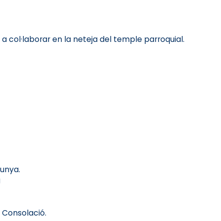
 col·laborar en la neteja del temple parroquial.
lunya.
g
 Consolació.