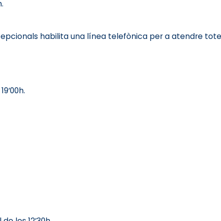
.
pcionals habilita una línea telefònica per a atendre tote
19’00h.
de les 12’30h.