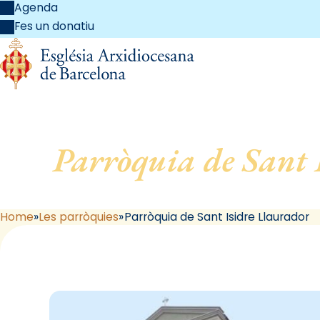
Agenda
Fes un donatiu
Parròquia de Sant 
Home
Les parròquies
Parròquia de Sant Isidre Llaurador