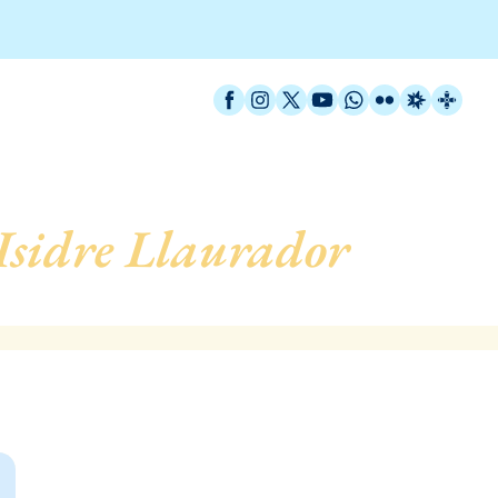
Facebook
Instagram
X / Twitter
YouTube
WhatsApp
Flickr
Radio Est
Catal
Isidre Llaurador
, de L’
Llobregat