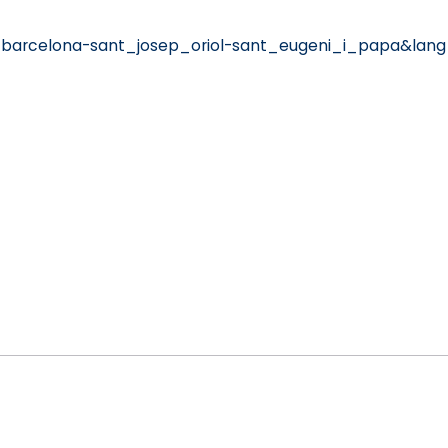
=barcelona-sant_josep_oriol-sant_eugeni_i_papa&lan