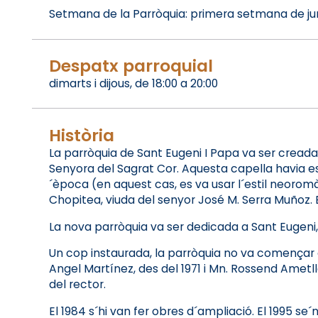
Setmana de la Parròquia: primera setmana de ju
Despatx parroquial
dimarts i dijous, de 18:00 a 20:00
Història
La parròquia de Sant Eugeni I Papa va ser creada 
Senyora del Sagrat Cor. Aquesta capella havia esta
´època (en aquest cas, es va usar l´estil neorom
Chopitea, viuda del senyor José M. Serra Muñoz. El 
La nova parròquia va ser dedicada a Sant Eugeni, p
Un cop instaurada, la parròquia no va començar a f
Angel Martínez, des del 1971 i Mn. Rossend Ametller
del rector.
El 1984 s´hi van fer obres d´ampliació. El 1995 se´