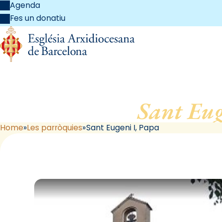
Agenda
Fes un donatiu
Sant Eug
Home
Les parròquies
Sant Eugeni I, Papa