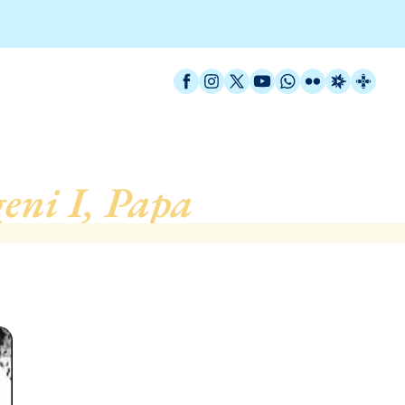
Facebook
Instagram
X / Twitter
YouTube
WhatsApp
Flickr
Radio Est
Catal
eni I, Papa
, de Barcelo