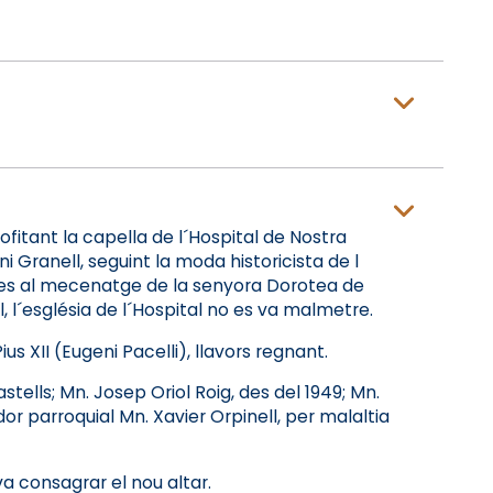
fitant la capella de l´Hospital de Nostra
i Granell, seguint la moda historicista de l
àcies al mecenatge de la senyora Dorotea de
l, l´església de l´Hospital no es va malmetre.
s XII (Eugeni Pacelli), llavors regnant.
tells; Mn. Josep Oriol Roig, des del 1949; Mn.
dor parroquial Mn. Xavier Orpinell, per malaltia
va consagrar el nou altar.