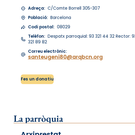
Adreça:
C/Comte Borrell 305-307
Població:
Barcelona
Codi postal:
08029
Telèfon:
Despatx parroquial: 93 321 44 32 Rector: 9
321 89 82
Correu electrònic:
santeugeni80@arqbcn.org
Fes un donatiu
La parròquia
Arxiprestat