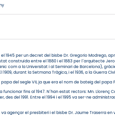
ny
el 1945 per un decret del bisbe Dr. Gregorio Modrego, apro
t construïda entre el 1880 i el 1883 per l´arquitecte Jeron
ànic com a la Universitat i al Seminari de Barcelona), gr
1909, durant la Setmana Tràgica, i el 1936, a la Guerra Civi
apa del segle VII, ja que era el nom de bateig del papa Piu
uncionar fins al 1947. N´han estat rectors: Mn. Llorenç Cas
, des del 1991. Entre el 1994 i el 1995 va ser-ne administra
n va agençar el presbiteri i el bisbe Dr. Jaume Traserra en 