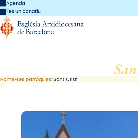
Agenda
Fes un donatiu
San
Home
Les parròquies
Sant Crist