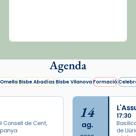
Agenda
 Omella
Bisbe Abadías
Bisbe Vilanova
Formació
Celebr
14
L'As
17:30
l Consell de Cent,
Basílic
ag.
Espanya
de Llúr