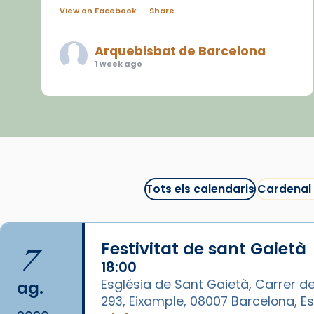
View on Facebook
·
Share
Arquebisbat de Barcelona
1 week ago
«Avui les santes Juliana i
Semproniana ens ajuden a alçar
la mirada»
Mons. Sergi Gordo, bisbe de
Tortosa, ha presidit aquest 27 de
juliol la missa de Les Santes de
Tots els calendaris
Cardenal
Mataró.
🔗
tinyurl.com/cvu5jmbk
7
Festivitat de sant Gaietà
📸 J. Merino
18:00
Photo
Església de Sant Gaietà, Carrer de
ag.
293, Eixample, 08007 Barcelona, 
View on Facebook
·
Share