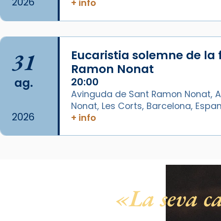
2026
+ info
Arquebisbat de Barcelona
is at
Catedral de Barcelona.
1 week ago
31
Eucaristia solemne de la 
Aquest dilluns, 27 de juliol, ha
Ramon Nonat
tingut lloc la missa d’acció de
ag.
20:00
gràcies en agraïment al comitè
Avinguda de Sant Ramon Nonat, A
organitzador de la visita
Nonat, Les Corts, Barcelona, Espa
apostòlica del Sant Pare Lleó XIV
2026
+ info
a Barcelona, i als col·laboradors,
a la Catedral de Barcelona.
L’arquebisbe de Barcelona, el
cardenal Joan Josep Omella, ha
presidit la missa i l’ha
La seva ca
concelebrat el bisbe auxiliar de
Barcelona, Mons. David Abadías.