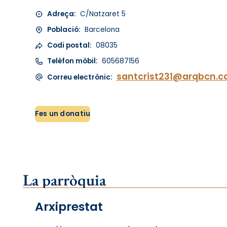
Adreça:
C/Natzaret 5
Població:
Barcelona
Codi postal:
08035
Telèfon mòbil:
605687156
santcrist231@arqbcn.c
Correu electrònic:
Fes un donatiu
La parròquia
Arxiprestat