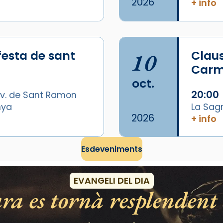
2026
+ info
festa de sant
10
Claus
Carme
oct.
20:00
v. de Sant Ramon
nya
La Sag
2026
+ info
Esdeveniments
EVANGELI DEL DIA
ra es tornà resplendent 