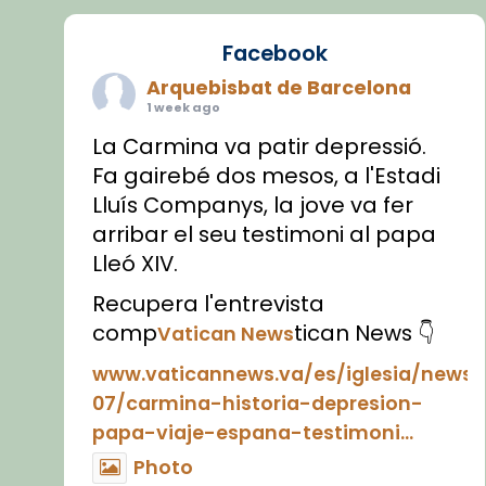
Facebook
Arquebisbat de Barcelona
1 week ago
La Carmina va patir depressió.
Fa gairebé dos mesos, a l'Estadi
Lluís Companys, la jove va fer
arribar el seu testimoni al papa
Lleó XIV.
Recupera l'entrevista
comp
tican News 👇
Vatican News
www.vaticannews.va/es/iglesia/news
07/carmina-historia-depresion-
papa-viaje-espana-testimoni...
Photo