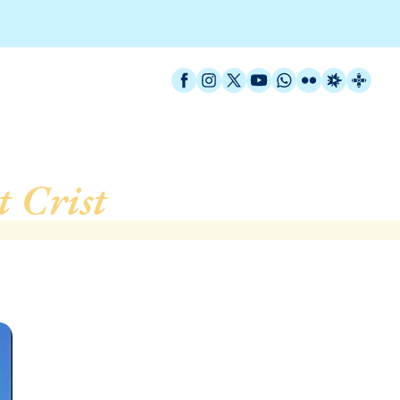
Facebook
Instagram
X / Twitter
YouTube
WhatsApp
Flickr
Radio Est
Catal
t Crist
, de Barcelona