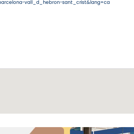
barcelona-vall_d_hebron-sant_crist&lang=ca