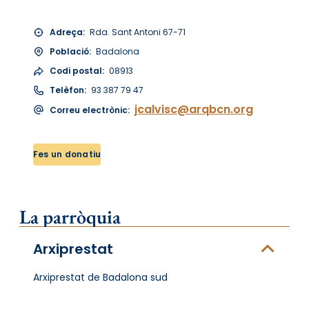
Adreça:
Rda. Sant Antoni 67-71
Població:
Badalona
Codi postal:
08913
Telèfon:
93 387 79 47
jcalvisc@arqbcn.org
Correu electrònic:
Fes un donatiu
La parròquia
Arxiprestat
Arxiprestat de Badalona sud