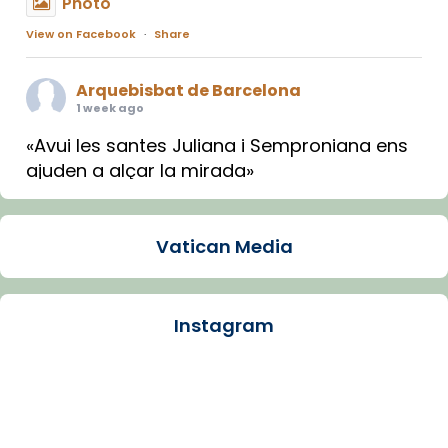
Photo
View on Facebook
·
Share
Arquebisbat de Barcelona
1 week ago
«Avui les santes Juliana i Semproniana ens
ajuden a alçar la mirada»
Mons. Sergi Gordo, bisbe de Tortosa, ha
presidit aquest 27 de juliol la missa de Les
Vatican Media
Santes de Mataró.
🔗
tinyurl.com/cvu5jmbk
📸 J. Merino
Instagram
Photo
View on Facebook
·
Share
Arquebisbat de Barcelona
is at Catedral