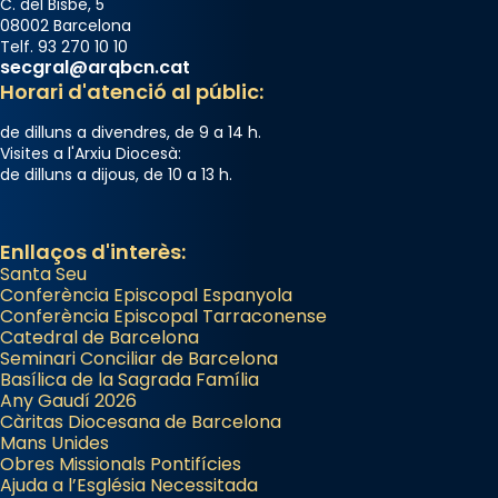
C. del Bisbe, 5
08002 Barcelona
Telf. 93 270 10 10
secgral@arqbcn.cat
Horari d'atenció al públic:
de dilluns a divendres, de 9 a 14 h.
Visites a l'Arxiu Diocesà:
de dilluns a dijous, de 10 a 13 h.
Enllaços d'interès:
Santa Seu
Conferència Episcopal Espanyola
Conferència Episcopal Tarraconense
Catedral de Barcelona
Seminari Conciliar de Barcelona
Basílica de la Sagrada Família
Any Gaudí 2026
Càritas Diocesana de Barcelona
Mans Unides
Obres Missionals Pontifícies
Ajuda a l’Església Necessitada