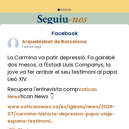
Seguiu
-nos
Facebook
Arquebisbat de Barcelona
1 week ago
La Carmina va patir depressió. Fa gairebé
dos mesos, a l'Estadi Lluís Companys, la
jove va fer arribar el seu testimoni al papa
Lleó XIV.
Recupera l'entrevista comp
Vatican
tican News 👇
News
www.vaticannews.va/es/iglesia/news/2026-
07/carmina-historia-depresion-papa-viaje-
espana-testimoni...