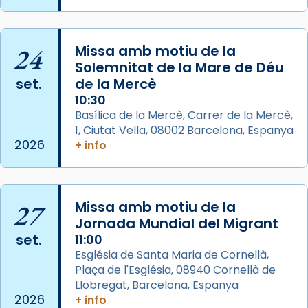
processó (recuperada el 1972) al voltant
del temple amb les relíquies de les santes.
24
Des de 1985 hi participa també un grup de
Missa amb motiu de la
Solemnitat de la Mare de Déu
diablesses amb música i ball propis. Festa
set.
de la Mercè
gran a Mataró.
10:30
«Si vols saber què és calor, ves per les
Basílica de la Mercè, Carrer de la Mercè,
Santes a Mataró»🥵.
1, Ciutat Vella, 08002 Barcelona, Espanya
2026
+ info
Photo
View on Facebook
·
Share
27
Missa amb motiu de la
Arquebisbat de Barcelona
2 weeks ago
Jornada Mundial del Migrant
set.
11:00
Jaume, fill de Zebedeu, és juntament amb el
Església de Santa Maria de Cornellà,
seu germà Joan i Pere un dels que
Plaça de l'Església, 08940 Cornellà de
acompanyava més de prop Jesús.
Llobregat, Barcelona, Espanya
2026
+ info
Segons el llibre dels Fets (12,2) fou el primer