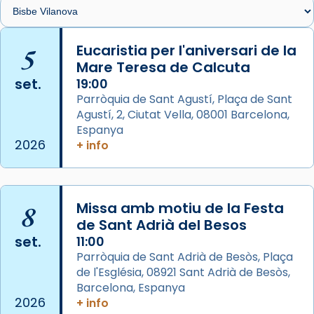
Memòria de les santes Juliana i
Semproniana, verges i màrtirs.
5
Eucaristia per l'aniversari de la
Mare Teresa de Calcuta
Acompanyant la història de sant Cugat, a
set.
19:00
partir de l’Edat Mitjana sorgeix la tradició
Parròquia de Sant Agustí, Plaça de Sant
que les santes Juliana (“relatiu a Júlia”) i
Agustí, 2, Ciutat Vella, 08001 Barcelona,
Semproniana (“relatiu a Semprònia =
Espanya
eterna”) són deixebles seves. I l’any 1667, el
2026
+ info
frare Joan Gaspar Roig, afirma en una obra
que les santes són filles de l’antiga Iluro.
Mataró en reivindicarà les relíquies fins que
les aconseguirà el 1772. L’ofici que es canta
8
Missa amb motiu de la Festa
de Sant Adrià del Besos
a la “Missa de les Santes” (“Missa de
set.
11:00
Glòria”) fou composta el 1848 per Mn.
Parròquia de Sant Adrià de Besòs, Plaça
Manuel Blanch, amb aire d’òpera
de l'Església, 08921 Sant Adrià de Besòs,
italianitzant; s’interpreta per privilegi
Barcelona, Espanya
pontifici, amb orquestra i cor, i té una
2026
+ info
duració aproximada de tres hores. Després,