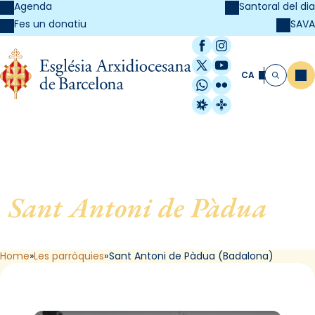
Agenda
Santoral del dia
SAVA
Fes un donatiu
Facebook
Instagram
X / Twitter
YouTube
CA
Me
Cerca
WhatsApp
Flickr
Radio Estel
Catalunya Cristi
Sant Antoni de Pàdua
, de
Badalona
Home
Les parròquies
Sant Antoni de Pàdua (Badalona)