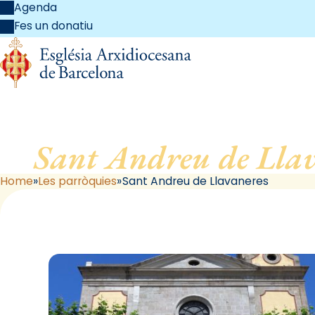
Agenda
Fes un donatiu
Sant Andreu de Llav
Home
Les parròquies
Sant Andreu de Llavaneres