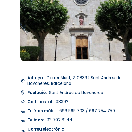
Adreça:
Carrer Munt, 2, 08392 Sant Andreu de
Llavaneres, Barcelona
Població:
Sant Andreu de Llavaneres
Codi postal:
08392
Telèfon mòbil:
696 595 703 / 697 754 759
Telèfon:
93 792 61 44
Correu electrònic: