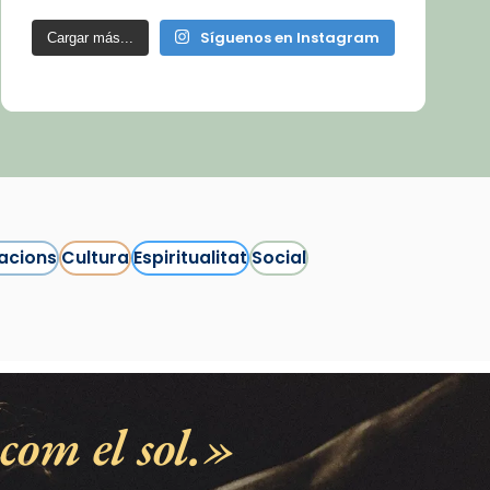
Síguenos en Instagram
Cargar más...
acions
Cultura
Espiritualitat
Social
com el sol.