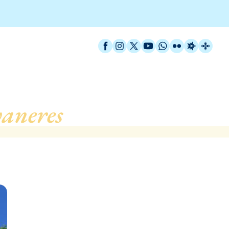
Facebook
Instagram
X / Twitter
YouTube
WhatsApp
Flickr
Radio Est
Catal
aneres
, de Sant Andreu