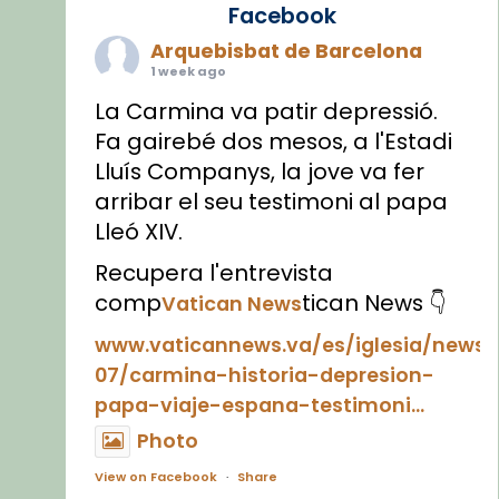
Facebook
Arquebisbat de Barcelona
1 week ago
La Carmina va patir depressió.
Fa gairebé dos mesos, a l'Estadi
Lluís Companys, la jove va fer
arribar el seu testimoni al papa
Lleó XIV.
Recupera l'entrevista
comp
tican News 👇
Vatican News
www.vaticannews.va/es/iglesia/news
07/carmina-historia-depresion-
papa-viaje-espana-testimoni...
Photo
View on Facebook
·
Share