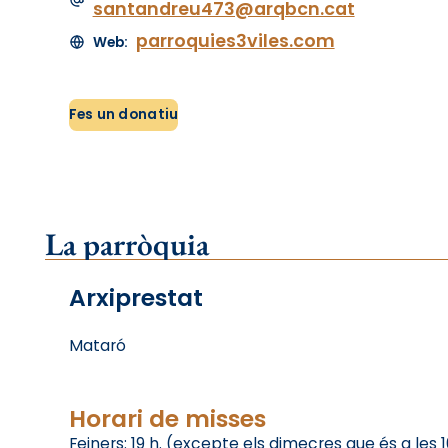
santandreu473@arqbcn.cat
parroquies3viles.com
Web:
Fes un donatiu
La parròquia
Arxiprestat
Mataró
Horari de misses
Feiners: 19 h. (excepte els dimecres que és a les 1