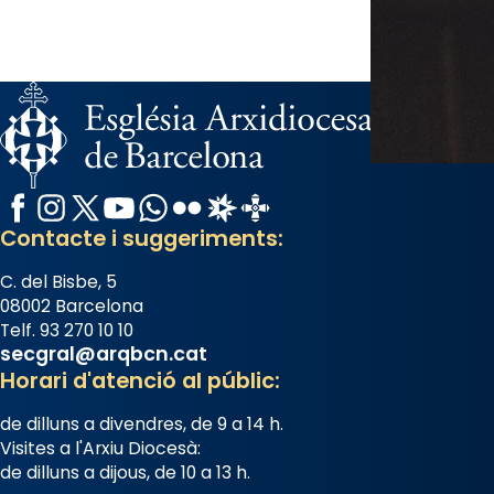
Arquebisbat de Barcelona
is at
Catedral de Barcelona.
1 week ago
Aquest dilluns, 27 de juliol, ha
tingut lloc la missa d’acció de
gràcies en agraïment al comitè
organitzador de la visita
Facebook
Instagram
X / Twitter
YouTube
WhatsApp
Flickr
Radio Estel
Catalunya Cristiana
apostòlica del Sant Pare Lleó XIV
Contacte i suggeriments:
a Barcelona, i als col·laboradors,
a la Catedral de Barcelona.
C. del Bisbe, 5
L’arquebisbe de Barcelona, el
08002 Barcelona
Telf. 93 270 10 10
cardenal Joan Josep Omella, ha
secgral@arqbcn.cat
presidit la missa i l’ha
Horari d'atenció al públic:
concelebrat el bisbe auxiliar de
de dilluns a divendres, de 9 a 14 h.
Barcelona, Mons. David Abadías.
Visites a l'Arxiu Diocesà:
📸 Dr. G. Simón
de dilluns a dijous, de 10 a 13 h.