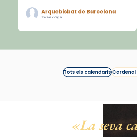
Arquebisbat de Barcelona
1 week ago
«Avui les santes Juliana i
Semproniana ens ajuden a alçar
la mirada»
Mons. Sergi Gordo, bisbe de
Tortosa, ha presidit aquest 27 de
juliol la missa de Les Santes de
Tots els calendaris
Cardenal
Mataró.
🔗
tinyurl.com/cvu5jmbk
📸 J. Merino
Photo
La seva ca
View on Facebook
·
Share