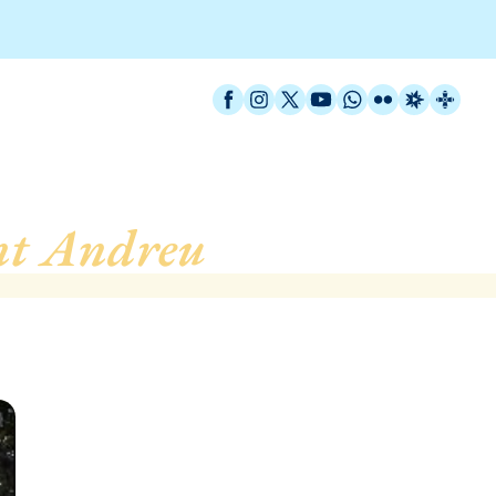
Facebook
Instagram
X / Twitter
YouTube
WhatsApp
Flickr
Radio Est
Catal
nt Andreu
, d’Òrrius