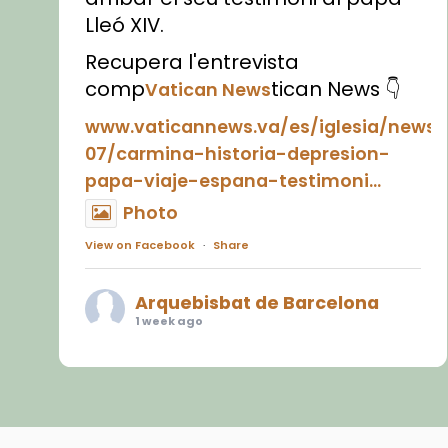
Lleó XIV.
Recupera l'entrevista
comp
tican News 👇
Vatican News
www.vaticannews.va/es/iglesia/news
07/carmina-historia-depresion-
papa-viaje-espana-testimoni...
Photo
View on Facebook
·
Share
Arquebisbat de Barcelona
1 week ago
«Avui les santes Juliana i
Semproniana ens ajuden a alçar
la mirada»
Mons. Sergi Gordo, bisbe de