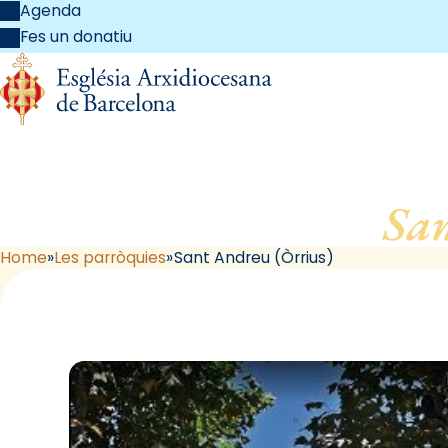
Agenda
Fes un donatiu
Sa
Home
Les parròquies
Sant Andreu (Òrrius)