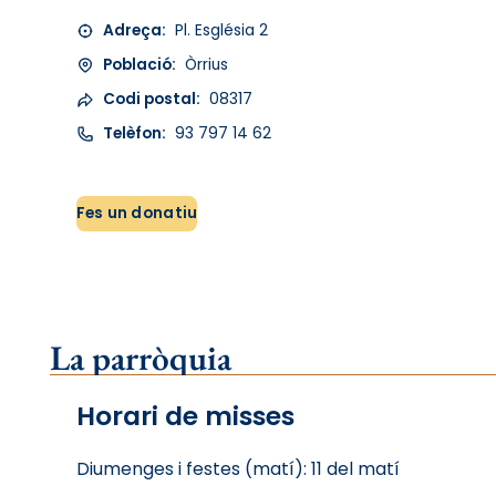
Adreça:
Pl. Església 2
Població:
Òrrius
Codi postal:
08317
Telèfon:
93 797 14 62
Fes un donatiu
La parròquia
Horari de misses
Diumenges i festes (matí): 11 del matí