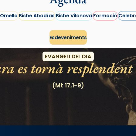
 Omella
Bisbe Abadías
Bisbe Vilanova
Formació
Celebr
Esdeveniments
EVANGELI DEL DIA
ra es tornà resplendent 
(Mt 17,1-9)