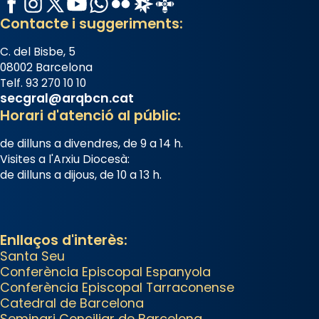
apostòlica del Sant Pare Lleó XIV
Contacte i suggeriments:
a Barcelona, i als col·laboradors,
a la Catedral de Barcelona.
C. del Bisbe, 5
L’arquebisbe de Barcelona, el
08002 Barcelona
Telf. 93 270 10 10
cardenal Joan Josep Omella, ha
secgral@arqbcn.cat
presidit la missa i l’ha
Horari d'atenció al públic:
concelebrat el bisbe auxiliar de
de dilluns a divendres, de 9 a 14 h.
Barcelona, Mons. David Abadías.
Visites a l'Arxiu Diocesà:
📸 Dr. G. Simón
de dilluns a dijous, de 10 a 13 h.
Photo
View on Facebook
·
Share
Enllaços d'interès:
Santa Seu
Arquebisbat de Barcelona
Conferència Episcopal Espanyola
1 week ago
Conferència Episcopal Tarraconense
Memòria de les santes Juliana i
Catedral de Barcelona
Semproniana, verges i màrtirs.
Seminari Conciliar de Barcelona