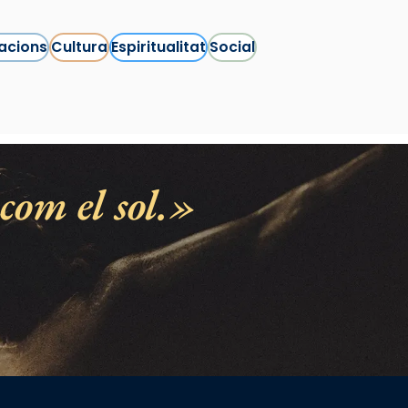
acions
Cultura
Espiritualitat
Social
com el sol.