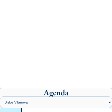
tican News 👇
News
www.vaticannews.va/es/iglesia/news/2026-
07/carmina-historia-depresion-papa-viaje-
espana-testimoni...
Photo
View on Facebook
·
Share
Arquebisbat de Barcelona
2 weeks ago
«Avui les santes Juliana i Semproniana ens
ajuden a alçar la mirada»
Mons. Sergi Gordo, bisbe de Tortosa, ha
presidit aquest 27 de juliol la missa de Les
Agenda
Santes de Mataró.
🔗
tinyurl.com/cvu5jmbk