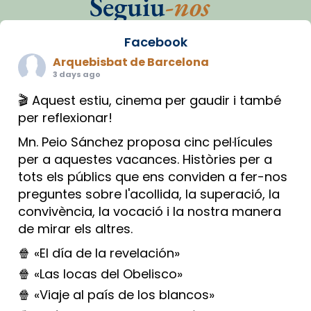
Seguiu
-nos
Facebook
Arquebisbat de Barcelona
3 days ago
🎬 Aquest estiu, cinema per gaudir i també
per reflexionar!
Mn. Peio Sánchez proposa cinc pel·lícules
per a aquestes vacances. Històries per a
tots els públics que ens conviden a fer-nos
preguntes sobre l'acollida, la superació, la
convivència, la vocació i la nostra manera
de mirar els altres.
🍿 «El día de la revelación»
🍿 «Las locas del Obelisco»
🍿 «Viaje al país de los blancos»