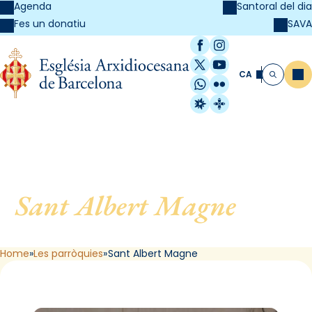
Agenda
Santoral del dia
SAVA
Fes un donatiu
Facebook
Instagram
X / Twitter
YouTube
CA
Me
Cerca
WhatsApp
Flickr
Radio Estel
Catalunya Cristi
Sant Albert Magne
, de L
´Hospitalet de Llobregat
Home
Les parròquies
Sant Albert Magne