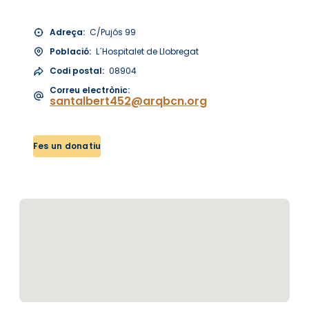
Adreça:
C/Pujós 99
Població:
L´Hospitalet de Llobregat
Codi postal:
08904
Correu electrònic:
santalbert452@arqbcn.org
Fes un donatiu