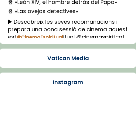
🍿 «León XIV, el hombre detrás del Papa»
🍿 «Las ovejas detectives»
▶️ Descobreix les seves recomanacions i
prepara una bona sessió de cinema aquest
est
itual @cinemaspiritcat
#CinemaEspiritual
Imatge: Generada amb IA (OpenAI)
Video
Vatican Media
View on Facebook
·
Share
Instagram
Arquebisbat de Barcelona
1 week ago
La Carmina va patir depressió. Fa gairebé
dos mesos, a l'Estadi Lluís Companys, la
jove va fer arribar el seu testimoni al papa
Lleó XIV.
Recupera l'entrevista comp
Vatican