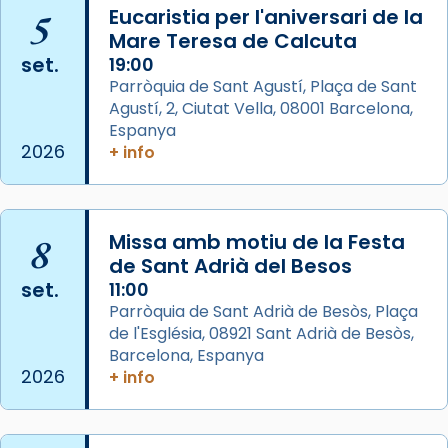
📸 J. Merino
5
Eucaristia per l'aniversari de la
Mare Teresa de Calcuta
Photo
set.
19:00
View on Facebook
·
Share
Parròquia de Sant Agustí, Plaça de Sant
Agustí, 2, Ciutat Vella, 08001 Barcelona,
Arquebisbat de Barcelona
is at Catedral
Espanya
de Barcelona.
2026
+ info
2 weeks ago
Aquest dilluns, 27 de juliol, ha tingut lloc la
missa d’acció de gràcies en agraïment al
8
Missa amb motiu de la Festa
comitè organitzador de la visita apostòlica
de Sant Adrià del Besos
del Sant Pare Lleó XIV a Barcelona, i als
set.
11:00
col·laboradors, a la Catedral de Barcelona.
Parròquia de Sant Adrià de Besòs, Plaça
L’arquebisbe de Barcelona, el cardenal Joan
de l'Església, 08921 Sant Adrià de Besòs,
Josep Omella, ha presidit la missa i l’ha
Barcelona, Espanya
2026
+ info
concelebrat el bisbe auxiliar de Barcelona,
Mons. David Abadías.
📸 Dr. G. Simón