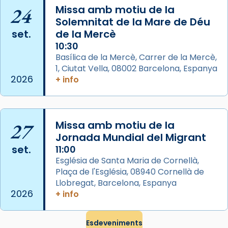
24
Missa amb motiu de la
Photo
Solemnitat de la Mare de Déu
View on Facebook
·
Share
set.
de la Mercè
10:30
Arquebisbat de Barcelona
Basílica de la Mercè, Carrer de la Mercè,
2 weeks ago
1, Ciutat Vella, 08002 Barcelona, Espanya
2026
+ info
Memòria de les santes Juliana i
Semproniana, verges i màrtirs.
Acompanyant la història de sant Cugat, a
27
Missa amb motiu de la
partir de l’Edat Mitjana sorgeix la tradició
Jornada Mundial del Migrant
que les santes Juliana (“relatiu a Júlia”) i
set.
11:00
Semproniana (“relatiu a Semprònia =
Església de Santa Maria de Cornellà,
eterna”) són deixebles seves. I l’any 1667, el
Plaça de l'Església, 08940 Cornellà de
frare Joan Gaspar Roig, afirma en una obra
Llobregat, Barcelona, Espanya
que les santes són filles de l’antiga Iluro.
2026
+ info
Mataró en reivindicarà les relíquies fins que
les aconseguirà el 1772. L’ofici que es canta
Esdeveniments