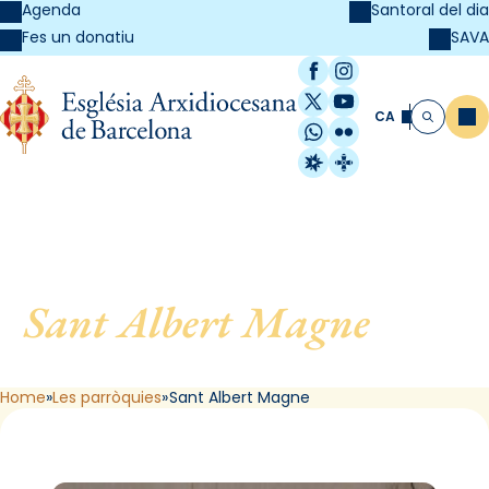
Agenda
Santoral del dia
SAVA
Fes un donatiu
Facebook
Instagram
X / Twitter
YouTube
CA
Me
Cerca
WhatsApp
Flickr
Radio Estel
Catalunya Cristi
Sant Albert Magne
, de L
´Hospitalet de Llobregat
Home
Les parròquies
Sant Albert Magne