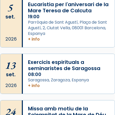
📸 J. Merino
5
Eucaristia per l'aniversari de la
Mare Teresa de Calcuta
Photo
set.
19:00
View on Facebook
·
Share
Parròquia de Sant Agustí, Plaça de Sant
Agustí, 2, Ciutat Vella, 08001 Barcelona,
Arquebisbat de Barcelona
is at Catedral
Espanya
de Barcelona.
2026
+ info
2 weeks ago
Aquest dilluns, 27 de juliol, ha tingut lloc la
missa d’acció de gràcies en agraïment al
13
Exercicis espirituals a
comitè organitzador de la visita apostòlica
seminaristes de Saragossa
del Sant Pare Lleó XIV a Barcelona, i als
set.
08:00
col·laboradors, a la Catedral de Barcelona.
Saragossa, Zaragoza, Espanya
L’arquebisbe de Barcelona, el cardenal Joan
2026
+ info
Josep Omella, ha presidit la missa i l’ha
concelebrat el bisbe auxiliar de Barcelona,
Mons. David Abadías.
24
Missa amb motiu de la
📸 Dr. G. Simón
Solemnitat de la Mare de Déu