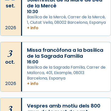
set.
de la Mercè
Photo
10:30
View on Facebook
·
Share
Basílica de la Mercè, Carrer de la Mercè,
1, Ciutat Vella, 08002 Barcelona, Espanya
2026
Arquebisbat de Barcelona
+ info
2 weeks ago
Memòria de les santes Juliana i
Semproniana, verges i màrtirs.
3
Missa francòfona a la basílica
de la Sagrada Família
Acompanyant la història de sant Cugat, a
oct.
16:00
partir de l’Edat Mitjana sorgeix la tradició
Basílica de la Sagrada Família, Carrer de
que les santes Juliana (“relatiu a Júlia”) i
Mallorca, 401, Eixample, 08013
Semproniana (“relatiu a Semprònia =
Barcelona, Espanya
eterna”) són deixebles seves. I l’any 1667, el
2026
+ info
frare Joan Gaspar Roig, afirma en una obra
que les santes són filles de l’antiga Iluro.
Mataró en reivindicarà les relíquies fins que
3
Vespres amb motiu dels 800
les aconseguirà el 1772. L’ofici que es canta