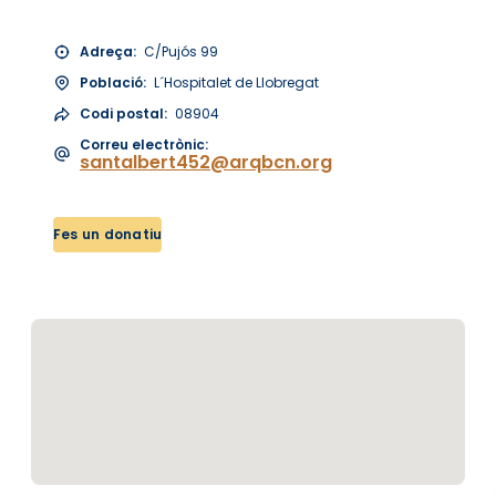
Adreça:
C/Pujós 99
Població:
L´Hospitalet de Llobregat
Codi postal:
08904
Correu electrònic:
santalbert452@arqbcn.org
Fes un donatiu