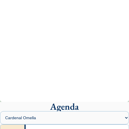
tican News 👇
News
www.vaticannews.va/es/iglesia/news/2026-
07/carmina-historia-depresion-papa-viaje-
espana-testimoni...
Photo
View on Facebook
·
Share
Arquebisbat de Barcelona
2 weeks ago
«Avui les santes Juliana i Semproniana ens
ajuden a alçar la mirada»
Mons. Sergi Gordo, bisbe de Tortosa, ha
presidit aquest 27 de juliol la missa de Les
Agenda
Santes de Mataró.
🔗
tinyurl.com/cvu5jmbk