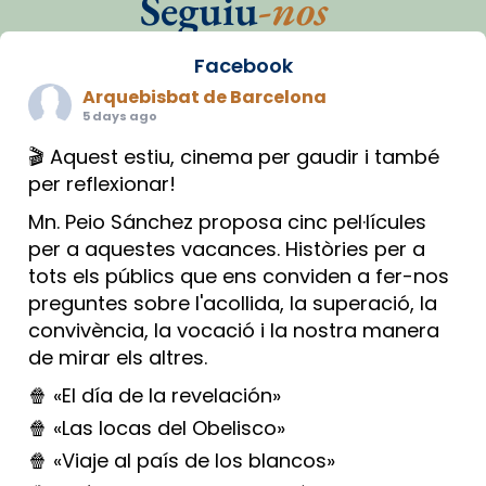
Seguiu
-nos
Facebook
Arquebisbat de Barcelona
5 days ago
🎬 Aquest estiu, cinema per gaudir i també
per reflexionar!
Mn. Peio Sánchez proposa cinc pel·lícules
per a aquestes vacances. Històries per a
tots els públics que ens conviden a fer-nos
preguntes sobre l'acollida, la superació, la
convivència, la vocació i la nostra manera
de mirar els altres.
🍿 «El día de la revelación»
🍿 «Las locas del Obelisco»
🍿 «Viaje al país de los blancos»