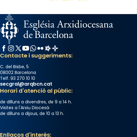
Facebook
Instagram
X / Twitter
YouTube
WhatsApp
Flickr
Radio Estel
Catalunya Cristiana
Contacte i suggeriments:
C. del Bisbe, 5
08002 Barcelona
Telf. 93 270 10 10
secgral@arqbcn.cat
Horari d'atenció al públic:
de dilluns a divendres, de 9 a 14 h.
Visites a l'Arxiu Diocesà:
de dilluns a dijous, de 10 a 13 h.
Enllaços d'interès: