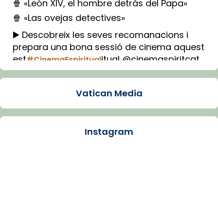
🍿 «León XIV, el hombre detrás del Papa»
🍿 «Las ovejas detectives»
▶️ Descobreix les seves recomanacions i
prepara una bona sessió de cinema aquest
est
itual @cinemaspiritcat
#CinemaEspiritual
Imatge: Generada amb IA (OpenAI)
Video
Vatican Media
View on Facebook
·
Share
Instagram
Arquebisbat de Barcelona
2 weeks ago
La Carmina va patir depressió. Fa gairebé
dos mesos, a l'Estadi Lluís Companys, la
jove va fer arribar el seu testimoni al papa
Lleó XIV.
Recupera l'entrevista comp
Vatican