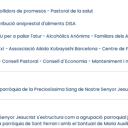
llidors de promesos - Pastoral de la salut
ribució arxiprestal d'aliments DISA
er a paliar l'atur - Alcohòlics Anònims - Familiars dels 
í - Assosciació Aikido Kobayashi Barcelona - Centre de Fis
 Consell Pastoral - Consell d´Economia - Manteniment i 
 la parròquia de la Preciosíssima Sang de Nostre Senyor Jesuc
 Senyor Jesucrist s'estructura com a agrupació parroquia
rròquia de Sant Ferran i amb el Santuari de Maria Auxili