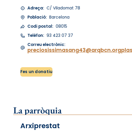
Adreça:
C/ Viladomat 78
Població:
Barcelona
Codi postal:
08015
Telèfon:
93 423 07 37
Correu electrònic:
preciosissimasang43@arqbcn.orgpl
Fes un donatiu
La parròquia
Arxiprestat