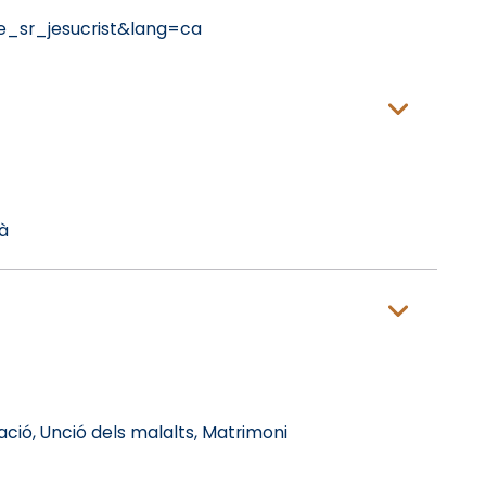
e_sr_jesucrist&lang=ca
à
ació, Unció dels malalts, Matrimoni