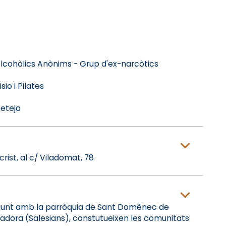
Alcohòlics Anònims - Grup d'ex-narcòtics
io i Pilates
neteja
rist, al c/ Viladomat, 78
l junt amb la parròquia de Sant Domènec de
adora (Salesians), constutueixen les comunitats