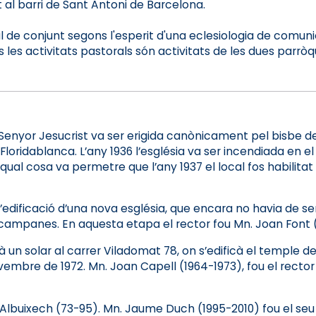
 al barri de Sant Antoni de Barcelona.
oral de conjunt segons l'esperit d'una eclesiologia de com
es activitats pastorals són activitats de les dues parròqui
Senyor Jesucrist va ser erigida canònicament pel bisbe de 
Floridablanca. L’any 1936 l’església va ser incendiada en el
la qual cosa va permetre que l’any 1937 el local fos habilit
’edificació d’una nova església, que encara no havia de ser 
s campanes. En aquesta etapa el rector fou Mn. Joan Font 
à un solar al carrer Viladomat 78, on s’edificà el temple 
vembre de 1972. Mn. Joan Capell (1964-1973), fou el rect
buixech (73-95). Mn. Jaume Duch (1995-2010) fou el seu s