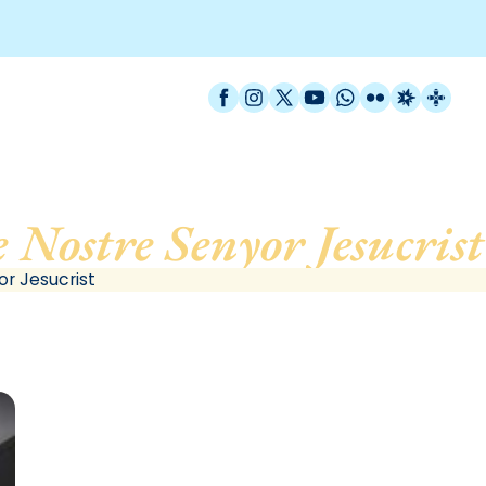
Facebook
Instagram
X / Twitter
YouTube
WhatsApp
Flickr
Radio Est
Catal
 Nostre Senyor Jesucrist
r Jesucrist