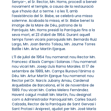
Senyor–, el Sr. Rector, Mn. Homs, procedí a beneir
novament el temple, a causa de la restauració
que s’havia dut a terme. I a les 11, amb
l’assistència del Sr. Bisbe, se celebrà una missa
solemne. Acabada la missa, el Sr. Bisbe beneí la
imatge de la Mare de Déu, patrona de la
Parròquia. Mn. Homs presidí la Parròquia fins a la
seva mort, el 23 d’abril de 1964. Durant aquell
temps foren vicaris parroquials Mn. Bernardo Ruiz
Largo, Mn. Joan Benito Tolsau, Mn. Jaume Torres
Batlle i Mn. Artur Martín Ejarque.
L’11 de juliol de 1964 fou nomenat nou Rector Mn.
Francesc d’Assís Camps i Solanas. I fou nomenat
nou vicari Mn. Josep Lluís Ramo Morales. El 17 de
setembre de 1989, Mn. Camps lliurava l’ànima a
Déu. Mn. Artur Martín Ejarque fou nomenat nou
Rector pel Dr. Narcís Jubany Arnau, Cardenal
Arquebisbe de Barcelona, el 14 de novembre de
1989. Fou vicari Mn. Carles Melero Fernández.
Havent caigut malalt Mn. Martín, fou designat
com a Administrador Parroquial Mn. Carles Sauró
Calzada, Rector de la Parròquia de Sant Gervasi i
Sant Protasi i Arxiprest, ajudat per Mn. José María