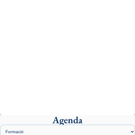
1 week ago
Aquest dilluns, 27 de juliol, ha tingut lloc la
missa d’acció de gràcies en agraïment al
comitè organitzador de la visita apostòlica
del Sant Pare Lleó XIV a Barcelona, i als
col·laboradors, a la Catedral de Barcelona.
L’arquebisbe de Barcelona, el cardenal Joan
Josep Omella, ha presidit la missa i l’ha
concelebrat el bisbe auxiliar de Barcelona,
Mons. David Abadías.
📸 Dr. G. Simón
Photo
View on Facebook
·
Share
Agenda
Arquebisbat de Barcelona
2 weeks ago