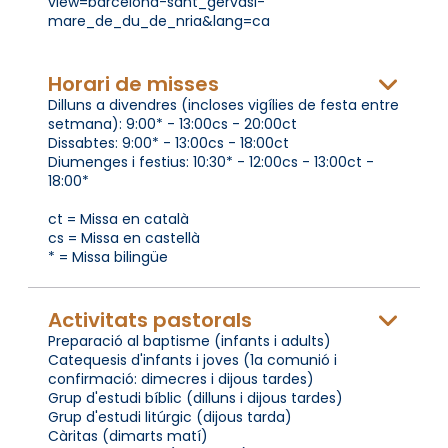
view=barcelona-sant_gervasi-
mare_de_du_de_nria&lang=ca
Horari de misses
Dilluns a divendres (incloses vigílies de festa entre
setmana): 9:00* - 13:00cs - 20:00ct
Dissabtes: 9:00* - 13:00cs - 18:00ct
Diumenges i festius: 10:30* - 12:00cs - 13:00ct -
18:00*
ct = Missa en català
cs = Missa en castellà
* = Missa bilingüe
Activitats pastorals
Preparació al baptisme (infants i adults)
Catequesis d'infants i joves (1a comunió i
confirmació: dimecres i dijous tardes)
Grup d'estudi bíblic (dilluns i dijous tardes)
Grup d'estudi litúrgic (dijous tarda)
Càritas (dimarts matí)