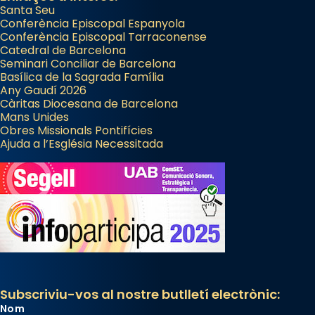
Santa Seu
Herodes Agripa (vers l'any 44).
Conferència Episcopal Espanyola
Patró de Galícia, després de les invasions
Conferència Episcopal Tarraconense
Catedral de Barcelona
musulmanes fou venerat com a patró dels
Seminari Conciliar de Barcelona
Regnes castellans i més tard de tota
Basílica de la Sagrada Família
Espanya.
Any Gaudí 2026
Càritas Diocesana de Barcelona
El seu sepulcre a Compostela fou un gran
Mans Unides
centre de peregrinacions medievals de tot
Obres Missionals Pontifícies
Ajuda a l’Església Necessitada
el món cristià, després de Roma i terra
Santa.
«A Raïms de Sant Jaume, raïms aigualits;
raïms de setembre te'n llepes els dits»,
segons una dita popular.
Photo
View on Facebook
·
Share
Subscriviu-vos al nostre butlletí electrònic:
Nom