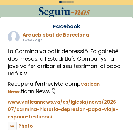
Seguiu
-nos
Facebook
Arquebisbat de Barcelona
1 week ago
La Carmina va patir depressió. Fa gairebé
dos mesos, a l'Estadi Lluís Companys, la
jove va fer arribar el seu testimoni al papa
Lleó XIV.
Recupera l'entrevista comp
Vatican
tican News 👇
News
www.vaticannews.va/es/iglesia/news/2026-
07/carmina-historia-depresion-papa-viaje-
espana-testimoni...
Photo