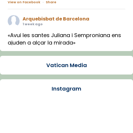
View on Facebook
·
Share
Arquebisbat de Barcelona
1 week ago
«Avui les santes Juliana i Semproniana ens
ajuden a alçar la mirada»
Mons. Sergi Gordo, bisbe de Tortosa, ha
presidit aquest 27 de juliol la missa de Les
Vatican Media
Santes de Mataró.
🔗
tinyurl.com/cvu5jmbk
📸 J. Merino
Instagram
Photo
View on Facebook
·
Share
Arquebisbat de Barcelona
is at Catedral
de Barcelona.