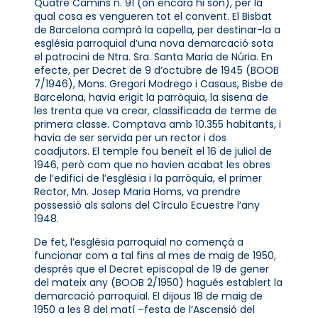
Quatre Camins n. 91 (on encara hi són), per la
qual cosa es vengueren tot el convent. El Bisbat
de Barcelona comprà la capella, per destinar-la a
església parroquial d’una nova demarcació sota
el patrocini de Ntra. Sra. Santa Maria de Núria. En
efecte, per Decret de 9 d’octubre de 1945 (BOOB
7/1946), Mons. Gregori Modrego i Casaus, Bisbe de
Barcelona, havia erigit la parròquia, la sisena de
les trenta que va crear, classificada de terme de
primera classe. Comptava amb 10.355 habitants, i
havia de ser servida per un rector i dos
coadjutors. El temple fou beneït el 16 de juliol de
1946, però com que no havien acabat les obres
de l’edifici de l’església i la parròquia, el primer
Rector, Mn. Josep Maria Homs, va prendre
possessió als salons del Círculo Ecuestre l’any
1948.
De fet, l’església parroquial no començà a
funcionar com a tal fins al mes de maig de 1950,
després que el Decret episcopal de 19 de gener
del mateix any (BOOB 2/1950) hagués establert la
demarcació parroquial. El dijous 18 de maig de
1950 a les 8 del matí –festa de l’Ascensió del