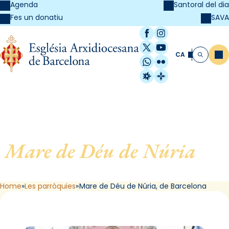
Agenda
Santoral del dia
SAVA
Fes un donatiu
Facebook
Instagram
X / Twitter
YouTube
CA
Me
Cerca
WhatsApp
Flickr
Radio Estel
Catalunya Cristi
Mare de Déu de Núria
, de
Barcelona
Home
Les parròquies
Mare de Déu de Núria, de Barcelona