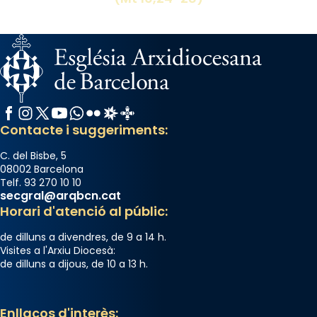
del temple amb les relíquies de les santes.
Des de 1985 hi participa també un grup de
diablesses amb música i ball propis. Festa
gran a Mataró.
«Si vols saber què és calor, ves per les
Santes a Mataró»🥵.
Facebook
Instagram
X / Twitter
YouTube
WhatsApp
Flickr
Radio Estel
Catalunya Cristiana
Contacte i suggeriments:
Photo
View on Facebook
·
Share
C. del Bisbe, 5
08002 Barcelona
Telf. 93 270 10 10
Arquebisbat de Barcelona
secgral@arqbcn.cat
2 weeks ago
Horari d'atenció al públic:
Jaume, fill de Zebedeu, és juntament amb el
de dilluns a divendres, de 9 a 14 h.
seu germà Joan i Pere un dels que
Visites a l'Arxiu Diocesà:
de dilluns a dijous, de 10 a 13 h.
acompanyava més de prop Jesús.
Segons el llibre dels Fets (12,2) fou el primer
apòstol màrtir, decapitat a Jerusalem per
Enllaços d'interès: