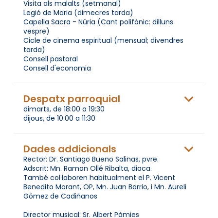
Visita als malalts (setmanal)
Legió de Maria (dimecres tarda)
Capella Sacra - Núria (Cant polifònic: dilluns
vespre)
Cicle de cinema espiritual (mensual; divendres
tarda)
Consell pastoral
Consell d'economia
Despatx parroquial
dimarts, de 18:00 a 19:30
dijous, de 10:00 a 11:30
Dades addicionals
Rector: Dr. Santiago Bueno Salinas, pvre.
Adscrit: Mn. Ramon Ollé Ribalta, diaca.
També col·laboren habitualment el P. Vicent
Benedito Morant, OP, Mn. Juan Barrio, i Mn. Aureli
Gómez de Cadiñanos
Director musical: Sr. Albert Pàmies