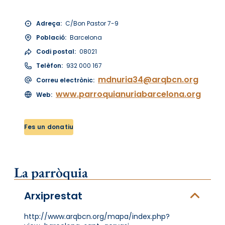
Adreça:
C/Bon Pastor 7-9
Població:
Barcelona
Codi postal:
08021
Telèfon:
932 000 167
mdnuria34@arqbcn.org
Correu electrònic:
www.parroquianuriabarcelona.org
Web:
Fes un donatiu
La parròquia
Arxiprestat
http://www.arqbcn.org/mapa/index.php?