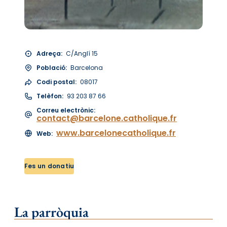
Adreça:
C/Anglí 15
Població:
Barcelona
Codi postal:
08017
Telèfon:
93 203 87 66
Correu electrònic:
contact@barcelone.catholique.fr
www.barcelonecatholique.fr
Web:
Fes un donatiu
La parròquia