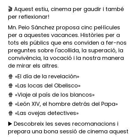
🎬 Aquest estiu, cinema per gaudir i també
per reflexionar!
Mn. Peio Sánchez proposa cinc pel·lícules
per a aquestes vacances. Històries per a
tots els públics que ens conviden a fer-nos
preguntes sobre l'acollida, la superació, la
convivència, la vocació i la nostra manera
de mirar els altres.
🍿 «El día de la revelación»
🍿 «Las locas del Obelisco»
🍿 «Viaje al país de los blancos»
🍿 «León XIV, el hombre detrás del Papa»
🍿 «Las ovejas detectives»
▶️ Descobreix les seves recomanacions i
prepara una bona sessió de cinema aquest