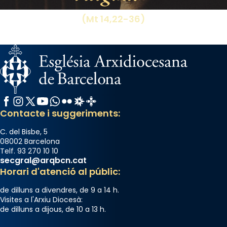
(Mt 14,22-36)
Facebook
Instagram
X / Twitter
YouTube
WhatsApp
Flickr
Radio Estel
Catalunya Cristiana
Contacte i suggeriments:
C. del Bisbe, 5
08002 Barcelona
Telf. 93 270 10 10
secgral@arqbcn.cat
Horari d'atenció al públic:
de dilluns a divendres, de 9 a 14 h.
Visites a l'Arxiu Diocesà:
de dilluns a dijous, de 10 a 13 h.