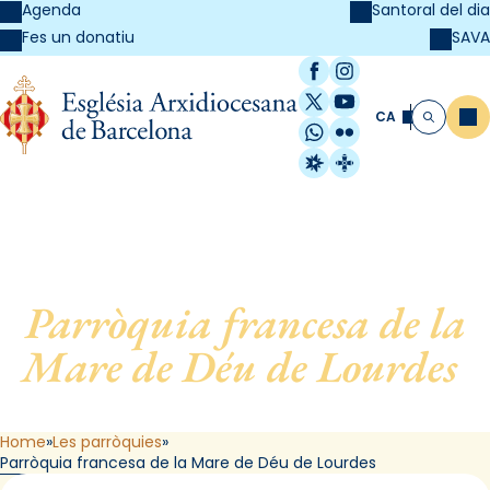
Agenda
Santoral del dia
SAVA
Fes un donatiu
Facebook
Instagram
X / Twitter
YouTube
CA
Me
Cerca
WhatsApp
Flickr
Radio Estel
Catalunya Cristi
Parròquia francesa de la
Mare de Déu de Lourdes
,
de Barcelona
Home
Les parròquies
Parròquia francesa de la Mare de Déu de Lourdes