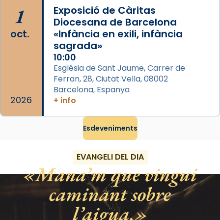
duració aproximada de tres hores. Després,
1
Exposició de Càritas
processó (recuperada el 1972) al voltant
Diocesana de Barcelona
del temple amb les relíquies de les santes.
oct.
«Infància en exili, infància
Des de 1985 hi participa també un grup de
sagrada»
diablesses amb música i ball propis. Festa
10:00
gran a Mataró.
Església de Sant Jaume, Carrer de
Ferran, 28, Ciutat Vella, 08002
«Si vols saber què és calor, ves per les
Barcelona, Espanya
Santes a Mataró»🥵.
2026
+ info
Photo
Esdeveniments
View on Facebook
·
Share
EVANGELI DEL DIA
Mana’m que vingui
caminant sobre
l’aigua.