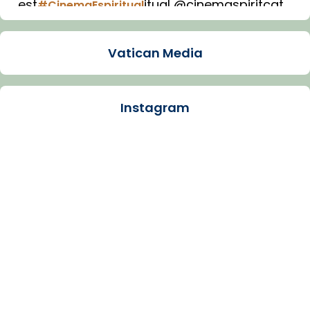
est
itual @cinemaspiritcat
#CinemaEspiritual
Imatge: Generada amb IA (OpenAI)
Video
Vatican Media
View on Facebook
·
Share
Instagram
Arquebisbat de Barcelona
1 week ago
La Carmina va patir depressió. Fa gairebé
dos mesos, a l'Estadi Lluís Companys, la
jove va fer arribar el seu testimoni al papa
Lleó XIV.
Recupera l'entrevista comp
Vatican
tican News 👇
News
www.vaticannews.va/es/iglesia/news/2026-
07/carmina-historia-depresion-papa-viaje-
espana-testimoni...