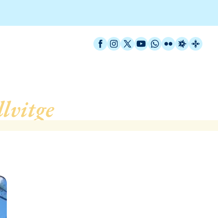
Facebook
Instagram
X / Twitter
YouTube
WhatsApp
Flickr
Radio Est
Catal
lvitge
, de L´Hospitalet 