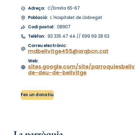
Adreça:
C/Ermita 65-67
Població:
L´Hospitalet de Llobregat
Codi postal:
08907
Telèfon:
93 335 47 44 // 699 69 28 63
Correu electrònic:
mdbellvitge455@arqbcn.cat
Web:
sites.google.com/site/parroquiesbell
de-deu-de-bellvitge
Fes un donatiu
La parròquia