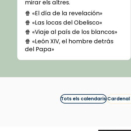
mirar els altres.
🍿 «El día de la revelación»
🍿 «Las locas del Obelisco»
🍿 «Viaje al país de los blancos»
🍿 «León XIV, el hombre detrás
del Papa»
🍿 «Las ovejas detectives»
▶️ Descobreix les seves
recomanacions i prepara una
bona sessió de cinema aquest
est
itual
#CinemaEspiritual
Tots els calendaris
Cardenal
@cinemaspiritcat
Imatge: Generada amb IA
(OpenAI)
Video