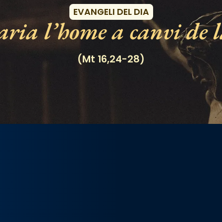
EVANGELI DEL DIA
ria l’home a canvi de l
(Mt 16,24-28)
/2026-