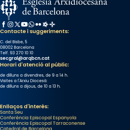
Manuel Blanch, amb aire d’òpera
italianitzant; s’interpreta per privilegi
pontifici, amb orquestra i cor, i té una
Facebook
Instagram
X / Twitter
YouTube
WhatsApp
Flickr
Radio Estel
Catalunya Cristiana
duració aproximada de tres hores. Després,
Contacte i suggeriments:
processó (recuperada el 1972) al voltant
del temple amb les relíquies de les santes.
C. del Bisbe, 5
Des de 1985 hi participa també un grup de
08002 Barcelona
diablesses amb música i ball propis. Festa
Telf. 93 270 10 10
secgral@arqbcn.cat
gran a Mataró.
Horari d'atenció al públic:
«Si vols saber què és calor, ves per les
de dilluns a divendres, de 9 a 14 h.
Santes a Mataró»🥵.
Visites a l'Arxiu Diocesà:
de dilluns a dijous, de 10 a 13 h.
Photo
View on Facebook
·
Share
Enllaços d'interès:
Santa Seu
Conferència Episcopal Espanyola
Conferència Episcopal Tarraconense
Catedral de Barcelona