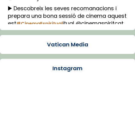
▶️ Descobreix les seves recomanacions i
prepara una bona sessió de cinema aquest
est
itual @cinemaspiritcat
#CinemaEspiritual
Imatge: Generada amb IA (OpenAI)
Video
Vatican Media
View on Facebook
·
Share
Instagram
Arquebisbat de Barcelona
1 week ago
La Carmina va patir depressió. Fa gairebé
dos mesos, a l'Estadi Lluís Companys, la
jove va fer arribar el seu testimoni al papa
Lleó XIV.
Recupera l'entrevista comp
Vatican
tican News 👇
News