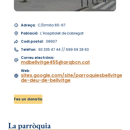
Adreça:
C/Ermita 65-67
Població:
L´Hospitalet de Llobregat
Codi postal:
08907
Telèfon:
93 335 47 44 // 699 69 28 63
Correu electrònic:
mdbellvitge455@arqbcn.cat
Web:
sites.google.com/site/parroquiesbellvitgeg
de-deu-de-bellvitge
Fes un donatiu
La parròquia