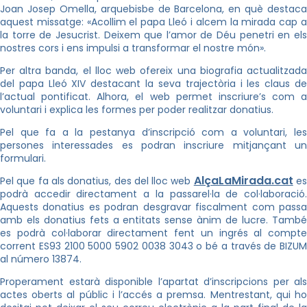
Joan Josep Omella, arquebisbe de Barcelona, en què destaca
aquest missatge: «Acollim el papa Lleó i alcem la mirada cap a
la torre de Jesucrist. Deixem que l’amor de Déu penetri en els
nostres cors i ens impulsi a transformar el nostre món».
Per altra banda, el lloc web ofereix una biografia actualitzada
del papa Lleó XIV destacant la seva trajectòria i les claus de
l’actual pontificat. Alhora, el web permet inscriure’s com a
voluntari i explica les formes per poder realitzar donatius.
Pel que fa a la pestanya d’inscripció com a voluntari, les
persones interessades es podran inscriure mitjançant un
formulari.
AlçaLaMirada.cat
Pel que fa als donatius, des del lloc web
e
podrà accedir directament a la passarel·la de col·laboració.
Aquests donatius es podran desgravar fiscalment com passa
amb els donatius fets a entitats sense ànim de lucre. També
es podrà col·laborar directament fent un ingrés al compte
corrent ES93 2100 5000 5902 0038 3043 o bé a través de BIZUM
al número 13874.
Properament estarà disponible l’apartat d’inscripcions per als
actes oberts al públic i l’accés a premsa. Mentrestant, qui ho