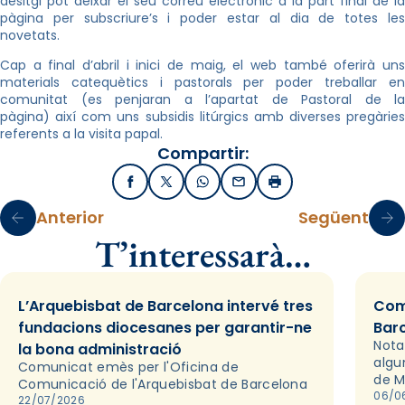
desitgi pot deixar el seu correu electrònic a la part final de la
pàgina per subscriure’s i poder estar al dia de totes les
novetats.
Cap a final d’abril i inici de maig, el web també oferirà uns
materials catequètics i pastorals per poder treballar en
comunitat (es penjaran a l’apartat de Pastoral de la
pàgina) així com uns subsidis litúrgics amb diverses pregàries
referents a la visita papal.
Compartir:
Facebook
X / Twitter
WhatsApp
Email
Imprimir
Anterior
Següent
T’interessarà…
L’Arquebisbat de Barcelona intervé tres
Com
fundacions diocesanes per garantir-ne
Bar
Nota
la bona administració
algu
Comunicat emès per l'Oficina de
de M
Comunicació de l'Arquebisbat de Barcelona
06/0
22/07/2026