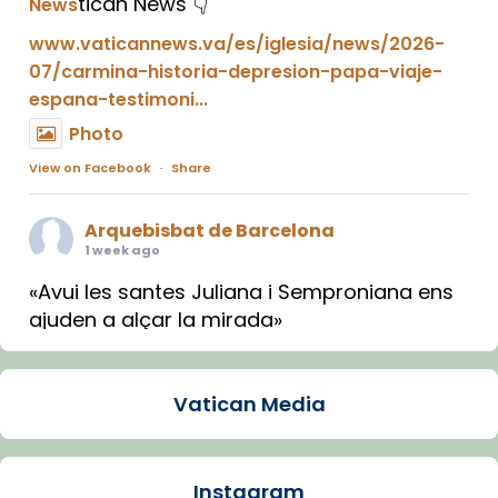
tican News 👇
News
www.vaticannews.va/es/iglesia/news/2026-
07/carmina-historia-depresion-papa-viaje-
espana-testimoni...
Photo
View on Facebook
·
Share
Arquebisbat de Barcelona
1 week ago
«Avui les santes Juliana i Semproniana ens
ajuden a alçar la mirada»
Mons. Sergi Gordo, bisbe de Tortosa, ha
presidit aquest 27 de juliol la missa de Les
Vatican Media
Santes de Mataró.
🔗
tinyurl.com/cvu5jmbk
📸 J. Merino
Instagram