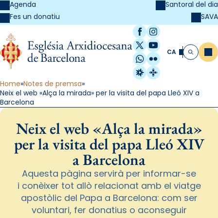
Agenda
Santoral del dia
SAVA
Fes un donatiu
Facebook
Instagram
X / Twitter
YouTube
CA
Me
Cerca
WhatsApp
Flickr
Radio Estel
Catalunya Cristi
Home
Notes de premsa
Neix el web «Alça la mirada» per la visita del papa Lleó XIV a
Barcelona
Neix el web «Alça la mirada»
per la visita del papa Lleó XIV
a Barcelona
Aquesta pàgina servirà per informar-se
i conèixer tot allò relacionat amb el viatge
apostòlic del Papa a Barcelona: com ser
voluntari, fer donatius o aconseguir