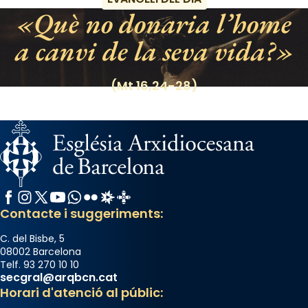
segons una dita popular.
Què no donaria l’home
Photo
a canvi de la seva vida?
View on Facebook
·
Share
(Mt 16,24-28)
Facebook
Instagram
X / Twitter
YouTube
WhatsApp
Flickr
Radio Estel
Catalunya Cristiana
Contacte i suggeriments:
C. del Bisbe, 5
08002 Barcelona
Telf. 93 270 10 10
secgral@arqbcn.cat
Horari d'atenció al públic: