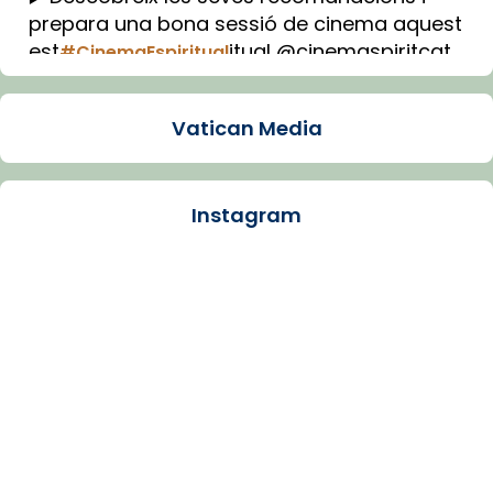
prepara una bona sessió de cinema aquest
est
itual @cinemaspiritcat
#CinemaEspiritual
Imatge: Generada amb IA (OpenAI)
Video
Vatican Media
View on Facebook
·
Share
Instagram
Arquebisbat de Barcelona
1 week ago
La Carmina va patir depressió. Fa gairebé
dos mesos, a l'Estadi Lluís Companys, la
jove va fer arribar el seu testimoni al papa
Lleó XIV.
Recupera l'entrevista comp
Vatican
tican News 👇
News
www.vaticannews.va/es/iglesia/news/2026-