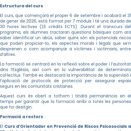
Estructura del curs
El curs, que començarà el proper 6 de setembre i acabarà el 31
de gener de 2026, està format per 7 mòduls i té una durada de
30 hores lectives (1,5 crèdits ECTS). Durant el transcurs del
programa, els alumnes tractaran qüestions bàsiques com ara
saber identificar un abús, saber quins són els potencials riscos
que poden propiciar-lo, els aspectes morals i legals que se’n
desprenen o com acompanyar a víctimes i victimaris, entre
d’altres.
La formació se centrarà en la reflexió sobre el poder i l’autoritat
dins l’Església, així com en la vulnerabilitat de determinats
col·lectius. També es destacarà la importància de la supervisió i
l’aplicació de protocols de protecció per assegurar espais
segurs en les comunitats cristianes.
Aquest curs és obert a tothom i tindrà permanència en el
temps per garantir que la formació arribi a totes les persones
que ho desitgin.
Formació a rectors
El
Curs d’Orientador en Prevenció de Riscos Psicosocials a