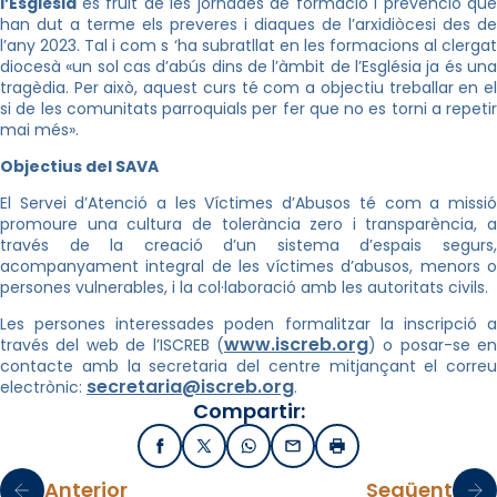
l’Església
és fruit de les jornades de formació i prevenció que
han dut a terme els preveres i diaques de l’arxidiòcesi des de
l’any 2023. Tal i com s ‘ha subratllat en les formacions al clergat
diocesà «un sol cas d’abús dins de l’àmbit de l’Església ja és una
tragèdia. Per això, aquest curs té com a objectiu treballar en el
si de les comunitats parroquials per fer que no es torni a repetir
mai més».
Objectius del SAVA
El Servei d’Atenció a les Víctimes d’Abusos té com a missió
promoure una cultura de tolerància zero i transparència, a
través de la creació d’un sistema d’espais segurs,
acompanyament integral de les víctimes d’abusos, menors o
persones vulnerables, i la col·laboració amb les autoritats civils.
Les persones interessades poden formalitzar la inscripció a
www.iscreb.org
través del web de l’ISCREB (
) o posar-se en
contacte amb la secretaria del centre mitjançant el correu
secretaria@iscreb.org
electrònic:
.
Compartir:
Facebook
X / Twitter
WhatsApp
Email
Imprimir
Anterior
Següent