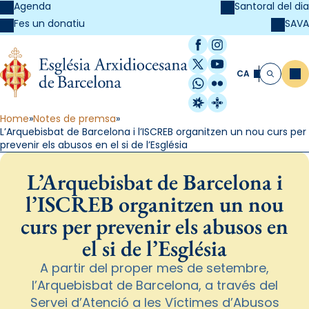
Agenda
Santoral del dia
SAVA
Fes un donatiu
Facebook
Instagram
X / Twitter
YouTube
CA
Me
Cerca
WhatsApp
Flickr
Radio Estel
Catalunya Cristi
Home
Notes de premsa
L’Arquebisbat de Barcelona i l’ISCREB organitzen un nou curs per
prevenir els abusos en el si de l’Església
L’Arquebisbat de Barcelona i
l’ISCREB organitzen un nou
curs per prevenir els abusos en
el si de l’Església
A partir del proper mes de setembre,
l’Arquebisbat de Barcelona, a través del
Servei d’Atenció a les Víctimes d’Abusos