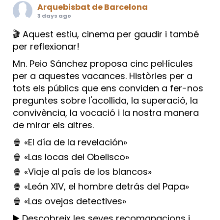
Arquebisbat de Barcelona
3 days ago
🎬 Aquest estiu, cinema per gaudir i també
per reflexionar!
Mn. Peio Sánchez proposa cinc pel·lícules
per a aquestes vacances. Històries per a
tots els públics que ens conviden a fer-nos
preguntes sobre l'acollida, la superació, la
convivència, la vocació i la nostra manera
de mirar els altres.
🍿 «El día de la revelación»
🍿 «Las locas del Obelisco»
🍿 «Viaje al país de los blancos»
🍿 «León XIV, el hombre detrás del Papa»
🍿 «Las ovejas detectives»
▶️ Descobreix les seves recomanacions i