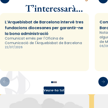
T’interessarà…
L’Arquebisbat de Barcelona intervé tres
Com
fundacions diocesanes per garantir-ne
Bar
Nota
la bona administració
algu
Comunicat emès per l'Oficina de
de M
Comunicació de l'Arquebisbat de Barcelona
06/0
22/07/2026
Veure-ho tot