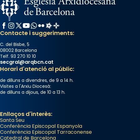
Facebook
Instagram
X / Twitter
YouTube
WhatsApp
Flickr
Radio Estel
Catalunya Cristiana
Contacte i suggeriments:
C. del Bisbe, 5
08002 Barcelona
Telf. 93 270 10 10
secgral@arqbcn.cat
Horari d'atenció al públic:
de dilluns a divendres, de 9 a 14 h.
Visites a l'Arxiu Diocesà:
de dilluns a dijous, de 10 a 13 h.
Enllaços d'interès:
Santa Seu
Conferència Episcopal Espanyola
Conferència Episcopal Tarraconense
Catedral de Barcelona