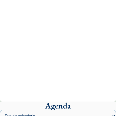
Recupera l'entrevista comp
Vatican
tican News 👇
News
www.vaticannews.va/es/iglesia/news/2026-
07/carmina-historia-depresion-papa-viaje-
espana-testimoni...
Photo
View on Facebook
·
Share
Arquebisbat de Barcelona
2 weeks ago
«Avui les santes Juliana i Semproniana ens
ajuden a alçar la mirada»
Mons. Sergi Gordo, bisbe de Tortosa, ha
presidit aquest 27 de juliol la missa de Les
Agenda
Santes de Mataró.