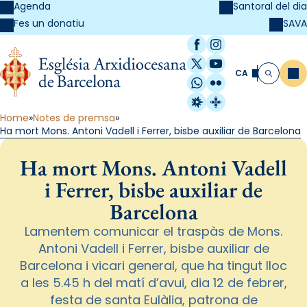
Agenda
Santoral del dia
SAVA
Fes un donatiu
Facebook
Instagram
X / Twitter
YouTube
CA
Me
Cerca
WhatsApp
Flickr
Radio Estel
Catalunya Cristi
Home
Notes de premsa
Ha mort Mons. Antoni Vadell i Ferrer, bisbe auxiliar de Barcelona
Ha mort Mons. Antoni Vadell
i Ferrer, bisbe auxiliar de
Barcelona
Lamentem comunicar el traspàs de Mons.
Antoni Vadell i Ferrer, bisbe auxiliar de
Barcelona i vicari general, que ha tingut lloc
a les 5.45 h del matí d’avui, dia 12 de febrer,
festa de santa Eulàlia, patrona de