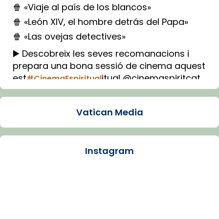
🍿 «Viaje al país de los blancos»
🍿 «León XIV, el hombre detrás del Papa»
🍿 «Las ovejas detectives»
▶️ Descobreix les seves recomanacions i
prepara una bona sessió de cinema aquest
est
itual @cinemaspiritcat
#CinemaEspiritual
Imatge: Generada amb IA (OpenAI)
Video
Vatican Media
View on Facebook
·
Share
Instagram
Arquebisbat de Barcelona
1 week ago
La Carmina va patir depressió. Fa gairebé
dos mesos, a l'Estadi Lluís Companys, la
jove va fer arribar el seu testimoni al papa
Lleó XIV.