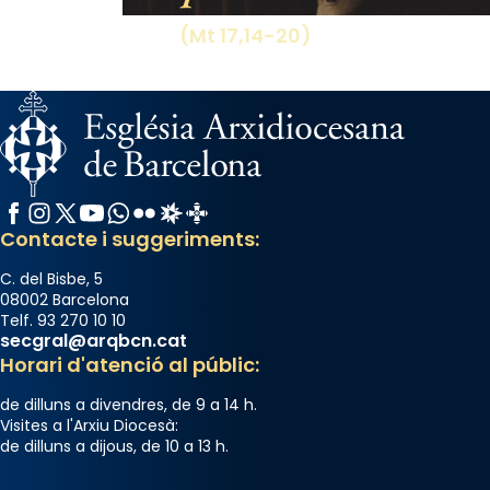
(Mt 17,14-20)
Facebook
Instagram
X / Twitter
YouTube
WhatsApp
Flickr
Radio Estel
Catalunya Cristiana
Contacte i suggeriments:
C. del Bisbe, 5
08002 Barcelona
Telf. 93 270 10 10
secgral@arqbcn.cat
Horari d'atenció al públic:
de dilluns a divendres, de 9 a 14 h.
Visites a l'Arxiu Diocesà:
de dilluns a dijous, de 10 a 13 h.