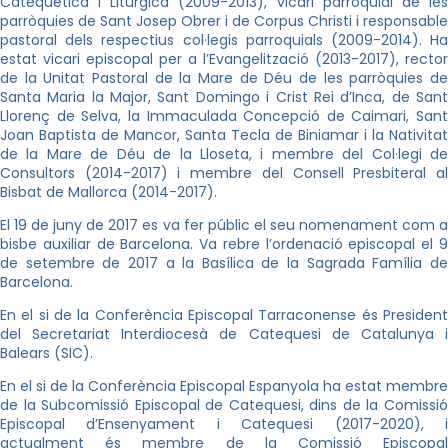
Catequètica i Litúrgica (2009-2013), vicari parroquial de les
parròquies de Sant Josep Obrer i de Corpus Christi i responsable
pastoral dels respectius col·legis parroquials (2009-2014). Ha
estat vicari episcopal per a l’Evangelització (2013-2017), rector
de la Unitat Pastoral de la Mare de Déu de les parròquies de
Santa Maria la Major, Sant Domingo i Crist Rei d’Inca, de Sant
Llorenç de Selva, la Immaculada Concepció de Caimari, Sant
Joan Baptista de Mancor, Santa Tecla de Biniamar i la Nativitat
de la Mare de Déu de la Lloseta, i membre del Col·legi de
Consultors (2014-2017) i membre del Consell Presbiteral al
Bisbat de Mallorca (2014-2017).
El 19 de juny de 2017 es va fer públic el seu nomenament com a
bisbe auxiliar de Barcelona. Va rebre l’ordenació episcopal el 9
de setembre de 2017 a la Basílica de la Sagrada Família de
Barcelona.
En el si de la Conferència Episcopal Tarraconense és President
del Secretariat Interdiocesà de Catequesi de Catalunya i
Balears (SIC).
En el si de la Conferència Episcopal Espanyola ha estat membre
de la Subcomissió Episcopal de Catequesi, dins de la Comissió
Episcopal d’Ensenyament i Catequesi (2017-2020), i
actualment és membre de la Comissió Episcopal