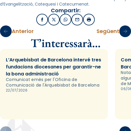
d’Evangelització, Catequesi i Catecumenat.
Compartir:
Facebook
X / Twitter
WhatsApp
Email
Imprimir
Anterior
Següent
T’interessarà…
L’Arquebisbat de Barcelona intervé tres
Com
fundacions diocesanes per garantir-ne
Bar
Nota
la bona administració
algu
Comunicat emès per l'Oficina de
de M
Comunicació de l'Arquebisbat de Barcelona
06/0
22/07/2026