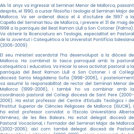
Als 14 anys va ingressar al Seminari Menor de Mallorca, passant
després, el 1990, a cursar filosofia i teologia al Seminari Major de
Mallorca. Va ser ordenat diaca el 4 d’octubre de 1997 a la
Capella del Seminari Nou de Mallorca, i prevere el 31 de maig de
1998 a la parròquia del Beat Ramon Llull a Son Cotoner (Palma).
Va obtenir la llicenciatura en Teologia, especialitat en Pastoral
de la Joventut i Catequètica a la Universitat Pontifícia Salesiana
(2006-2009).
El seu ministeri sacerdotal l’ha desenvolupat a la diòcesi de
Mallorca. Ha combinat la tasca parroquial amb la pastoral
catequètica i educativa. Va iniciar la seva activitat pastoral a la
parròquia del Beat Ramon Llull a Son Cotoner i al Col·legi
diocesà Santa Magdalena Sofia (1998-2006), i posteriorment
va assumir la responsabilitat de rector del Seminari Menor de
Mallorca (1999-2006), i també ho va combinar amb la
coordinació pastoral del Col·legi diocesà de Sant Pere (2000-
2006). Ha estat professor del Centre d’Estudis Teològics i de
l’Institut Superior de Ciències Religioses de Mallorca (ISUCIR), i
ha estat professor convidat a l’Escola Universitària Alberta
Giménez, de les Illes Balears. Ha estat delegat diocesà de
Pastoral Vocacional, i formador del Seminari Major de Mallorca
(2002-2006); així com també delegat diocesà de Pastoral