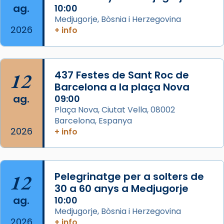
ag.
10:00
📸 Dr. G. Simón
Medjugorje, Bòsnia i Herzegovina
2026
+ info
Photo
View on Facebook
·
Share
12
437 Festes de Sant Roc de
Arquebisbat de Barcelona
2 weeks ago
Barcelona a la plaça Nova
ag.
09:00
Memòria de les santes Juliana i
Plaça Nova, Ciutat Vella, 08002
Semproniana, verges i màrtirs.
Barcelona, Espanya
2026
Acompanyant la història de sant Cugat, a
+ info
partir de l’Edat Mitjana sorgeix la tradició
que les santes Juliana (“relatiu a Júlia”) i
Semproniana (“relatiu a Semprònia =
12
Pelegrinatge per a solters de
eterna”) són deixebles seves. I l’any 1667, el
30 a 60 anys a Medjugorje
frare Joan Gaspar Roig, afirma en una obra
ag.
10:00
que les santes són filles de l’antiga Iluro.
Medjugorje, Bòsnia i Herzegovina
Mataró en reivindicarà les relíquies fins que
2026
+ info