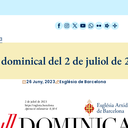
Facebook
Instagram
X / Twitter
YouTube
WhatsApp
Flickr
Radio Est
Catal
23
 dominical del 2 de juliol de
26 Juny, 2023
Església de Barcelona