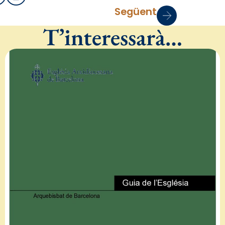
Següent
T’interessarà…