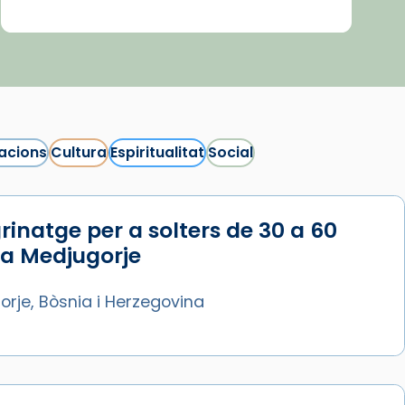
acions
Cultura
Espiritualitat
Social
rinatge per a solters de 30 a 60
 a Medjugorje
rje, Bòsnia i Herzegovina