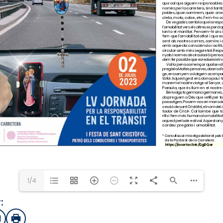
https://acortar.link/
1/4
:
sApp
mail
Imprimir