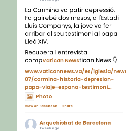
La Carmina va patir depressió.
Fa gairebé dos mesos, a l'Estadi
Lluís Companys, la jove va fer
arribar el seu testimoni al papa
Lleó XIV.
Recupera l'entrevista
comp
tican News 👇
Vatican News
www.vaticannews.va/es/iglesia/news
07/carmina-historia-depresion-
papa-viaje-espana-testimoni...
Photo
View on Facebook
·
Share
Arquebisbat de Barcelona
1 week ago