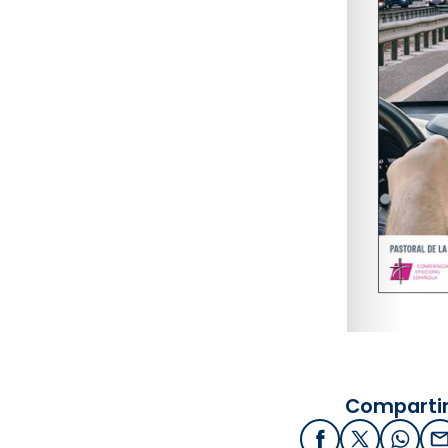
Compartir
Facebook
X / Twitter
What
E