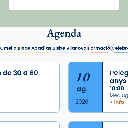
Agenda
 Omella
Bisbe Abadías
Bisbe Vilanova
Formació
Celebr
s de 30 a 60
10
Peleg
anys
ag.
10:00
Medjugo
2026
+ info