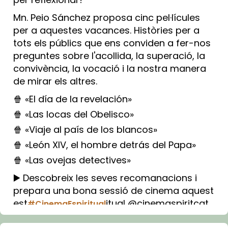
Mn. Peio Sánchez proposa cinc pel·lícules
per a aquestes vacances. Històries per a
tots els públics que ens conviden a fer-nos
preguntes sobre l'acollida, la superació, la
convivència, la vocació i la nostra manera
de mirar els altres.
🍿 «El día de la revelación»
🍿 «Las locas del Obelisco»
🍿 «Viaje al país de los blancos»
🍿 «León XIV, el hombre detrás del Papa»
🍿 «Las ovejas detectives»
▶️ Descobreix les seves recomanacions i
prepara una bona sessió de cinema aquest
est
itual @cinemaspiritcat
#CinemaEspiritual
Imatge: Generada amb IA (OpenAI)