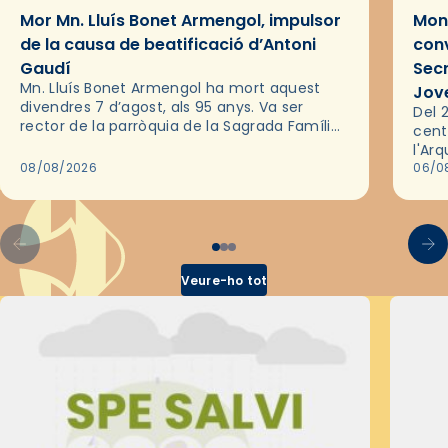
Mor Mn. Lluís Bonet Armengol, impulsor
Mons
de la causa de beatificació d’Antoni
conv
Gaudí
Sec
Mn. Lluís Bonet Armengol ha mort aquest
Jov
divendres 7 d’agost, als 95 anys. Va ser
Del 2
rector de la parròquia de la Sagrada Família
cent
de Barcelona durant 25 anys, entre 1993 i
l'Ar
2018,…
08/08/2026
les 
06/0
pel 
Veure-ho tot