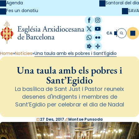
Agenda
Santoral del dia
SAVA
Fes un donatiu
Facebook
Instagram
X / Twitter
YouTube
CA
Me
Cerca
WhatsApp
Flickr
Radio Estel
Catalunya Cristi
Home
Notícies
Una taula amb els pobres i Sant’Egidio
Una taula amb els pobres i
Sant’Egidio
La basílica de Sant Just i Pastor reuneix
desenes d'indigents i membres de
Sant’Egidio per celebrar el dia de Nadal
27 Des, 2017
Montse Punsoda