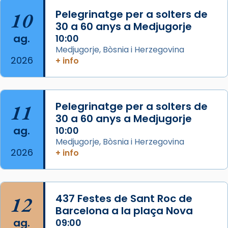
Aquest dilluns, 27 de juliol, ha tingut lloc la
10
Pelegrinatge per a solters de
missa d’acció de gràcies en agraïment al
30 a 60 anys a Medjugorje
ag.
comitè organitzador de la visita apostòlica
10:00
Medjugorje, Bòsnia i Herzegovina
del Sant Pare Lleó XIV a Barcelona, i als
2026
+ info
col·laboradors, a la Catedral de Barcelona.
L’arquebisbe de Barcelona, el cardenal Joan
Josep Omella, ha presidit la missa i l’ha
11
Pelegrinatge per a solters de
concelebrat el bisbe auxiliar de Barcelona,
30 a 60 anys a Medjugorje
Mons. David Abadías.
ag.
10:00
📸 Dr. G. Simón
Medjugorje, Bòsnia i Herzegovina
2026
+ info
Photo
View on Facebook
·
Share
12
437 Festes de Sant Roc de
Arquebisbat de Barcelona
2 weeks ago
Barcelona a la plaça Nova
ag.
09:00
Memòria de les santes Juliana i