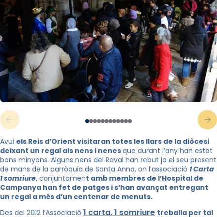
Avui
els Reis d’Orient visitaran totes les llars de la diòcesi
deixant un regal als nens i nenes
que durant l’any han estat
bons minyons. Alguns nens del Raval han rebut ja el seu present
de mans de la parròquia de Santa Anna, on l’associació
1 Carta
1 somriure
, conjuntamen
t amb membres de l’Hospital de
Campanya han fet de patges i s’han avançat entregant
un regal a més d’un centenar de menuts.
1 carta, 1 somriure
Des del 2012 l’Associació
treballa per tal