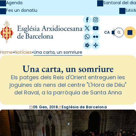
Agenda
Santoral del dia
SAVA
Fes un donatiu
Facebook
Instagram
X / Twitter
YouTube
CA
Me
Cerca
WhatsApp
Flickr
Radio Estel
Catalunya Cristi
Home
Notícies
Una carta, un somriure
Una carta, un somriure
Els patges dels Reis d'Orient entreguen les
joguines als nens del centre "L'Hora de Déu"
del Raval, a la parròquia de Santa Anna
05 Gen, 2018
Església de Barcelona