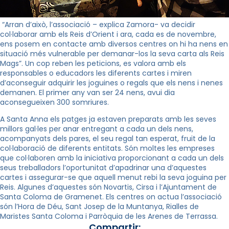
“Arran d’això, l’associació – explica Zamora- va decidir
col·laborar amb els Reis d’Orient i ara, cada es de novembre,
ens posem en contacte amb diversos centres on hi ha nens en
situació més vulnerable per demanar-los la seva carta als Reis
Mags”. Un cop reben les peticions, es valora amb els
responsables o educadors les diferents cartes i miren
d’aconseguir adquirir les joguines o regals que els nens i nenes
demanen. El primer any van ser 24 nens, avui dia
aconsegueixen 300 somriures.
A Santa Anna els patges ja estaven preparats amb les seves
millors gal·les per anar entregant a cada un dels nens,
acompanyats dels pares, el seu regal tan esperat, fruit de la
col·laboració de diferents entitats. Són moltes les empreses
que col·laboren amb la iniciativa proporcionant a cada un dels
seus treballadors l’oportunitat d’apadrinar una d’aquestes
cartes i assegurar-se que aquell menut rebi la seva joguina per
Reis. Algunes d’aquestes són
Novartis
,
Cirsa
i l’Ajuntament de
Santa Coloma de Gramenet. Els centres on actua l’associació
són l’Hora de Déu, Sant Josep de la Muntanya, Rialles de
Maristes Santa Coloma i Parròquia de les Arenes de Terrassa.
Compartir: