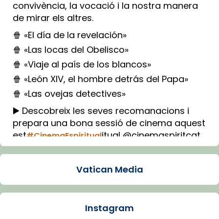
convivència, la vocació i la nostra manera
de mirar els altres.
🍿 «El día de la revelación»
🍿 «Las locas del Obelisco»
🍿 «Viaje al país de los blancos»
🍿 «León XIV, el hombre detrás del Papa»
🍿 «Las ovejas detectives»
▶️ Descobreix les seves recomanacions i
prepara una bona sessió de cinema aquest
est
itual @cinemaspiritcat
#CinemaEspiritual
Imatge: Generada amb IA (OpenAI)
Video
Vatican Media
View on Facebook
·
Share
Instagram
Arquebisbat de Barcelona