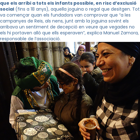
que els arribi a tots els infants
possible
, en risc d’exclusió
social
(fins a 18 anys), aquella joguina o regal que desitgen. Tot
va començar quan els fundadors van comprovar que “a les
campanyes de Reis, als nens, junt amb la joguina sovint els
arribava un sentiment de decepció en veure que vegades no
els hi portaven allò que ells esperaven”, explica Manuel Zamora,
responsable de l’associació.