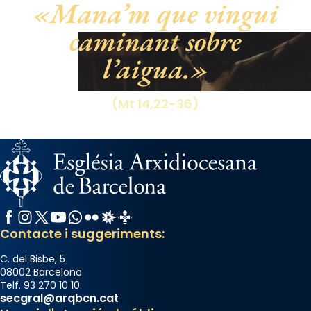
Mana’m que vingui
Santes a Mataró»🥵.
caminant sobre
Photo
l’aigua.
View on Facebook
·
Share
(Mt 14,22-36)
Facebook
Instagram
X / Twitter
YouTube
WhatsApp
Flickr
Radio Estel
Catalunya Cristiana
Contacte i suggeriments:
C. del Bisbe, 5
08002 Barcelona
Telf. 93 270 10 10
secgral@arqbcn.cat