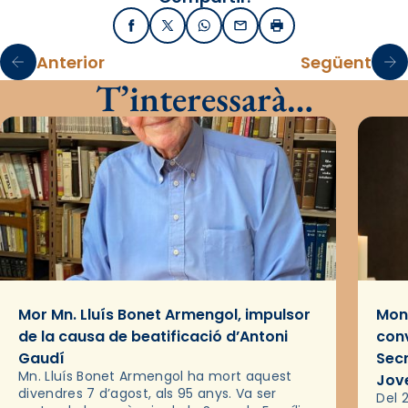
Facebook
X / Twitter
WhatsApp
Email
Imprimir
Anterior
Següent
T’interessarà…
Mor Mn. Lluís Bonet Armengol, impulsor
Mons
de la causa de beatificació d’Antoni
conv
Gaudí
Sec
Mn. Lluís Bonet Armengol ha mort aquest
Jov
divendres 7 d’agost, als 95 anys. Va ser
Del 2