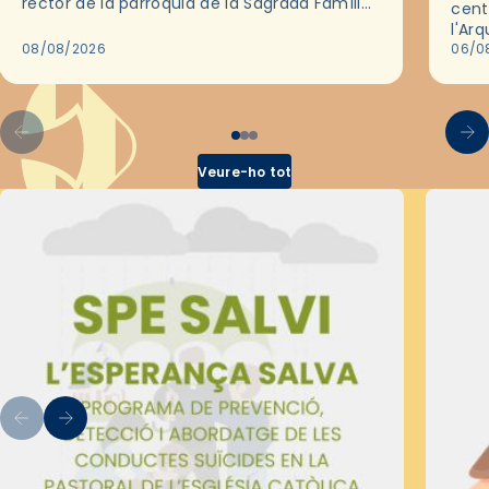
rector de la parròquia de la Sagrada Família
cent
de Barcelona durant 25 anys, entre 1993 i
l'Ar
2018,…
08/08/2026
les 
06/0
pel 
Veure-ho tot