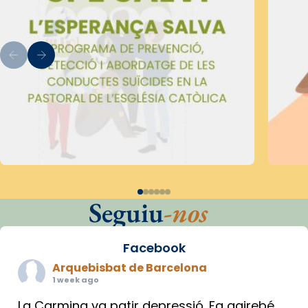
Seguiu
-nos
Facebook
Arquebisbat de Barcelona
1 week ago
La Carmina va patir depressió. Fa gairebé