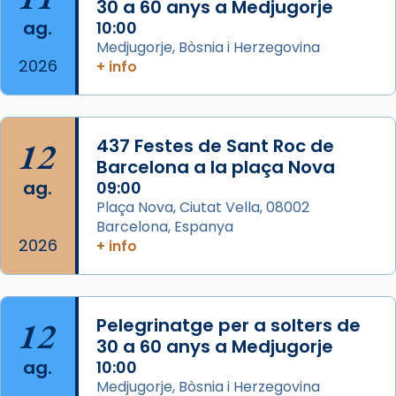
30 a 60 anys a Medjugorje
Photo
ag.
10:00
View on Facebook
·
Share
Medjugorje, Bòsnia i Herzegovina
2026
+ info
Arquebisbat de Barcelona
2 weeks ago
Jaume, fill de Zebedeu, és juntament amb el
12
437 Festes de Sant Roc de
seu germà Joan i Pere un dels que
Barcelona a la plaça Nova
acompanyava més de prop Jesús.
ag.
09:00
Plaça Nova, Ciutat Vella, 08002
Segons el llibre dels Fets (12,2) fou el primer
Barcelona, Espanya
apòstol màrtir, decapitat a Jerusalem per
2026
+ info
Herodes Agripa (vers l'any 44).
Patró de Galícia, després de les invasions
musulmanes fou venerat com a patró dels
12
Pelegrinatge per a solters de
Regnes castellans i més tard de tota
30 a 60 anys a Medjugorje
Espanya.
ag.
10:00
El seu sepulcre a Compostela fou un gran
Medjugorje, Bòsnia i Herzegovina