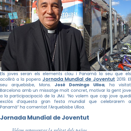
Els joves seran els elements clau i Panamà la seu que els
Jornada Mundial de Joventut
acollirà a la popera
2019. E
seu arquebisbe, Mons.
José Domingo Ulloa
, ha visitat
Barcelona amb un missatge molt concret, motivar la gent jove
a la participacipació de la JMJ. “No volem que cap jove quedi
exclòs d’aquesta gran festa mundial que celebrarem a
Panamà” ha comentat l’Arquebisbe Ulloa.
Jornada Mundial de Joventut
Volem representar la relitat dels països