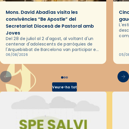
Mons. David Abadías visita les
Cinc
convivències “Be Apostle” del
gaud
L'es
Secretariat Diocesà de Pastoral amb
desc
Joves
comp
Del 28 de juliol al 2 d'agost, al voltant d'un
deix
centenar d'adolescents de parròquies de
trav
l'Arquebisbat de Barcelona van participar en
les convivències Be Apostle, organitzades
06/08/2026
05/0
pel Secretariat Diocesà de Pastoral amb…
Veure-ho tot