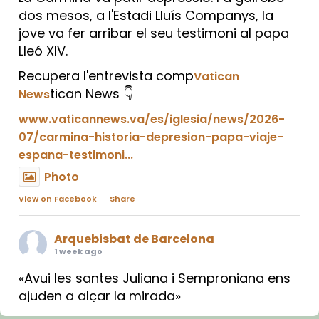
dos mesos, a l'Estadi Lluís Companys, la
jove va fer arribar el seu testimoni al papa
Lleó XIV.
Recupera l'entrevista comp
Vatican
tican News 👇
News
www.vaticannews.va/es/iglesia/news/2026-
07/carmina-historia-depresion-papa-viaje-
espana-testimoni...
Photo
View on Facebook
·
Share
Arquebisbat de Barcelona
1 week ago
«Avui les santes Juliana i Semproniana ens
ajuden a alçar la mirada»