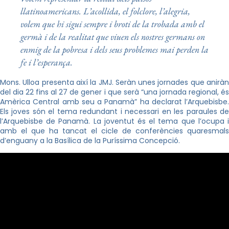
llatinoamericans. L’acollida, el folclore, l’alegria,
volem que hi sigui sempre i broti de la trobada amb el
germà i de la realitat que viuen els nostres germans on
enmig de la pobresa i dels seus problemes mai perden la
fe i l’esperança.
Mons. Ulloa presenta així la JMJ. Seràn unes jornades que aniràn
del dia 22 fins al 27 de gener i que serà “una jornada regional, és
Amèrica Central amb seu a Panamà” ha declarat l’Arquebisbe.
Els joves són el tema redundant i necessari en les paraules de
l’Arquebisbe de Panamà. La joventut és el tema que l’ocupa i
amb el que ha tancat el cicle de conferències quaresmals
d’enguany a la Basílica de la Puríssima Concepció.