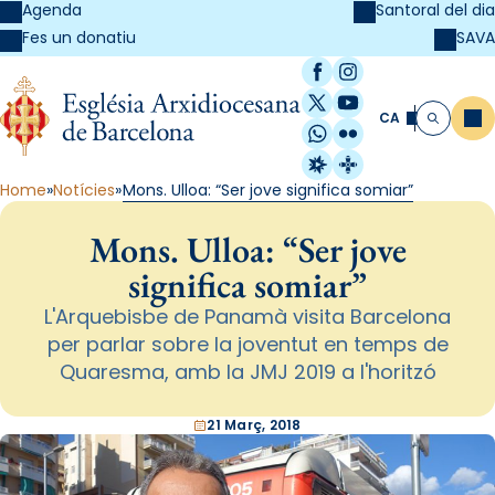
Agenda
Santoral del dia
SAVA
Fes un donatiu
Facebook
Instagram
X / Twitter
YouTube
CA
Me
Cerca
WhatsApp
Flickr
Radio Estel
Catalunya Cristi
Home
Notícies
Mons. Ulloa: “Ser jove significa somiar”
Mons. Ulloa: “Ser jove
significa somiar”
L'Arquebisbe de Panamà visita Barcelona
per parlar sobre la joventut en temps de
Quaresma, amb la JMJ 2019 a l'horitzó
21 Març, 2018