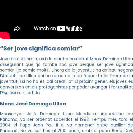
“Ser jove significa somiar”
Jove és qui somia, així de clar ho ha deixat Mons. Domingo
Ulloa
assegurant que “jo també sóc jove perquè ser jove significa
somiar i jo somio molt!”. L’hora de la joventut ha arribat, segons
l’Arquebisbe
Ulloa
qui ha remarcat que “aquesta és l’hora de l
joventut, i si no ho és, cal crear-la”. El pròxim gener, els joves es
convertiran en els protagonistes per poder avançar i fer realitat
l’Església en sortida.
Mons. José Domingo Ulloa
Monsenyor José Domingo Ulloa Mendieta, Arquebisbe de
Panamà, va ser ordenat sacerdot el 1983. Temps més tard el
2004 el Papa Joan Pau II el va nomenar bisbe auxiliar de
Panamà. No va ser fins al 2010 quan, amb el papa Benet XVI,