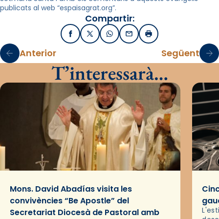
publicats al web “espaisagrat.org”.
Compartir:
Facebook
X / Twitter
WhatsApp
Email
Imprimir
Anterior
Següent
T’interessarà…
Mons. David Abadías visita les
Cinc
convivències “Be Apostle” del
gaud
L'es
Secretariat Diocesà de Pastoral amb