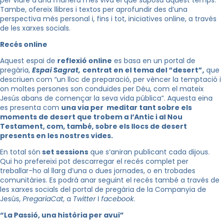
Tambe, ofereix llibres i textos per aprofundir des d’una
perspectiva més personal i, fins i tot, iniciatives online, a través
de les xarxes socials.
Recés online
Aquest espai de
reflexió online
es basa en un portal de
pregària,
Espai Sagrat,
centrat en el tema del “desert”,
que
descriuen com “un lloc de preparació, per vèncer la temptació i
on moltes persones son conduïdes per Déu, com el mateix
Jesús abans de començar la seva vida pública”. Aquesta eina
es presenta com
una via per meditar tant sobre els
moments de desert que trobem a l’Antic i al Nou
Testament, com, també, sobre els llocs de desert
presents en les nostres vides.
En total són
set sessions
que s’aniran publicant cada dijous.
Qui ho prefereixi pot descarregar el recés complet per
treballar-ho al llarg d’una o dues jornades, o en trobades
comunitàries. Es podrà anar seguint el recés també a través de
les xarxes socials del portal de pregària de la Companyia de
Jesús,
PregariaCat
, a
Twitter
I
facebook
.
“La Passió, una història per avui”