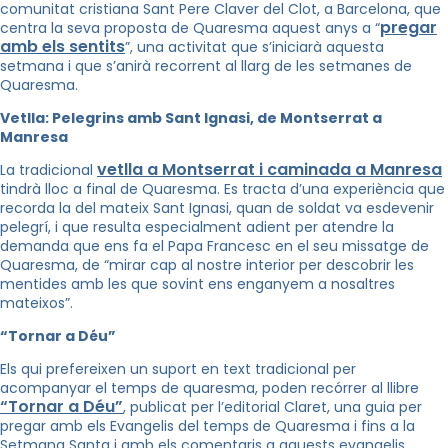
comunitat cristiana Sant Pere Claver del Clot, a Barcelona, que
pregar
centra la seva proposta de Quaresma aquest anys a “
amb els sentits
”, una activitat que s’iniciarà aquesta
setmana i que s’anirà recorrent al llarg de les setmanes de
Quaresma.
Vetlla: Pelegrins amb Sant Ignasi, de Montserrat a
Manresa
vetlla a Montserrat i caminada a Manresa
La tradicional
tindrà lloc a final de Quaresma. Es tracta d’una experiència que
recorda la del mateix Sant Ignasi, quan de soldat va esdevenir
pelegrí, i que resulta especialment adient per atendre la
demanda que ens fa el Papa Francesc en el seu missatge de
Quaresma, de “mirar cap al nostre interior per descobrir les
mentides amb les que sovint ens enganyem a nosaltres
mateixos”.
“Tornar a Déu”
Els qui prefereixen un suport en text tradicional per
acompanyar el temps de quaresma, poden recórrer al llibre
“Tornar a Déu”
, publicat per l’editorial Claret, una guia per
pregar amb els Evangelis del temps de Quaresma i fins a la
Setmana Santa i amb els comentaris a aquests evangelis