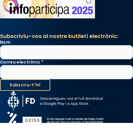
Subscriviu-vos al nostre butlletí electrònic:
Nom
Correu electrònic
*