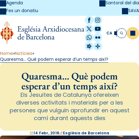
Agenda
Santoral del dia
SAVA
Fes un donatiu
Facebook
Instagram
X / Twitter
YouTube
CA
Me
Cerca
WhatsApp
Flickr
Radio Estel
Catalunya Cristi
Home
Notícies
Quaresma… Què podem esperar d’un temps així?
Quaresma… Què podem
esperar d’un temps així?
Els Jesuïtes de Catalunya ofereixen
diverses activitats i materials per a les
persones que vulguin aprofundir en aquest
camí durant aquests dies
14 Febr, 2018
Església de Barcelona