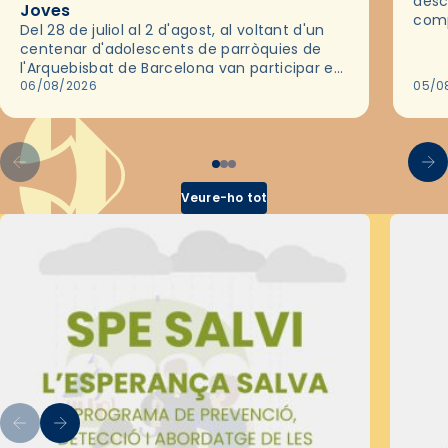
desc
Joves
comp
Del 28 de juliol al 2 d'agost, al voltant d'un
deix
centenar d'adolescents de parròquies de
trav
l'Arquebisbat de Barcelona van participar en
les convivències Be Apostle, organitzades
06/08/2026
05/0
pel Secretariat Diocesà de Pastoral amb…
Veure-ho tot