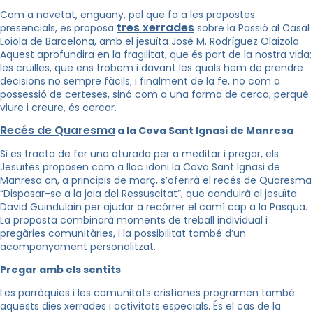
Com a novetat, enguany, pel que fa a les propostes
tres
xerrades
presencials, es proposa
sobre la Passió al Casal
Loiola de Barcelona, amb el jesuïta José M. Rodríguez Olaizola.
Aquest aprofundira en la fragilitat, que és part de la nostra vida;
les cruïlles, que ens trobem i davant les quals hem de prendre
decisions no sempre fàcils; i finalment de la fe, no com a
possessió de certeses, sinó com a una forma de cerca, perquè
viure i creure, és cercar.
Recés de Quaresma
a la Cova Sant Ignasi de Manresa
Si es tracta de fer una aturada per a meditar i pregar, els
Jesuïtes proposen com a lloc idoni la Cova Sant Ignasi de
Manresa on, a principis de març, s’oferirà el recés de Quaresma
“Disposar-se a la joia del Ressuscitat”, que conduirà el jesuïta
David Guindulain per ajudar a recórrer el camí cap a la Pasqua.
La proposta combinarà moments de treball individual i
pregàries comunitàries, i la possibilitat també d’un
acompanyament personalitzat.
Pregar amb els sentits
Les parròquies i les comunitats cristianes programen també
aquests dies xerrades i activitats especials. És el cas de la