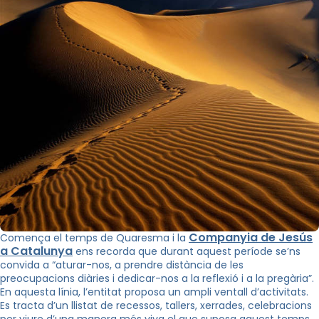
Companyia de Jesús
Comença el temps de Quaresma i la
a Catalunya
ens recorda que durant aquest període se’ns
convida a “aturar-nos, a prendre distància de les
preocupacions diàries i dedicar-nos a la reflexió i a la pregària”.
En aquesta línia, l’entitat proposa un ampli ventall d’activitats.
Es tracta d’un llistat de recessos, tallers, xerrades, celebracions
per viure d’una manera més viva el que suposa aquest temps.