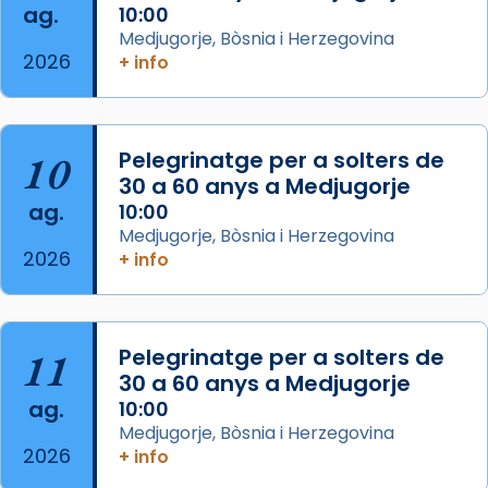
ag.
10:00
del Sant Pare Lleó XIV a Barcelona, i als
Medjugorje, Bòsnia i Herzegovina
col·laboradors, a la Catedral de Barcelona.
2026
+ info
L’arquebisbe de Barcelona, el cardenal Joan
Josep Omella, ha presidit la missa i l’ha
concelebrat el bisbe auxiliar de Barcelona,
10
Pelegrinatge per a solters de
Mons. David Abadías.
30 a 60 anys a Medjugorje
📸 Dr. G. Simón
ag.
10:00
Medjugorje, Bòsnia i Herzegovina
Photo
2026
+ info
View on Facebook
·
Share
Arquebisbat de Barcelona
11
Pelegrinatge per a solters de
2 weeks ago
30 a 60 anys a Medjugorje
Memòria de les santes Juliana i
ag.
10:00
Semproniana, verges i màrtirs.
Medjugorje, Bòsnia i Herzegovina
2026
+ info
Acompanyant la història de sant Cugat, a
partir de l’Edat Mitjana sorgeix la tradició