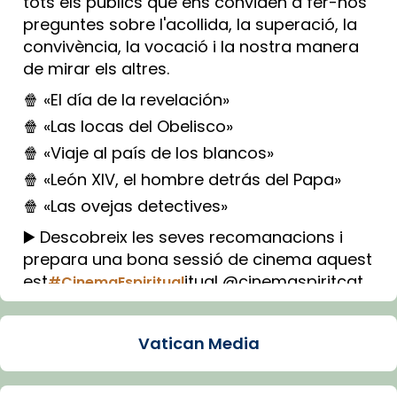
tots els públics que ens conviden a fer-nos
preguntes sobre l'acollida, la superació, la
convivència, la vocació i la nostra manera
de mirar els altres.
🍿 «El día de la revelación»
🍿 «Las locas del Obelisco»
🍿 «Viaje al país de los blancos»
🍿 «León XIV, el hombre detrás del Papa»
🍿 «Las ovejas detectives»
▶️ Descobreix les seves recomanacions i
prepara una bona sessió de cinema aquest
est
itual @cinemaspiritcat
#CinemaEspiritual
Imatge: Generada amb IA (OpenAI)
Video
Vatican Media
View on Facebook
·
Share